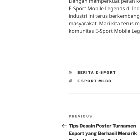
Dengan memperkuat peran k
E-Sport Mobile Legends di In
industri ini terus berkemban
masyarakat. Mari kita terus 
komunitas E-Sport Mobile Leg
CATEGORIES
BERITA E-SPORT
TAGS
E SPORT MLBB
Post
Previous
PREVIOUS
navigation
Post
Tips Desain Poster Turnamen
Esport yang Berhasil Menarik