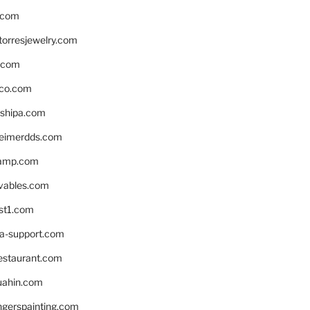
.com
torresjewelry.com
s.com
ico.com
shipa.com
eimerdds.com
camp.com
ivables.com
st1.com
la-support.com
estaurant.com
uahin.com
erspainting.com