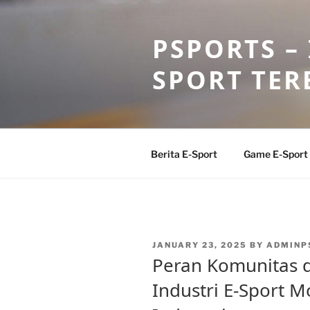
Skip
to
PSPORTS –
content
SPORT TER
Berita E-Sport
Game E-Sport
POSTED
JANUARY 23, 2025
BY
ADMINP
ON
Peran Komunitas
Industri E-Sport M