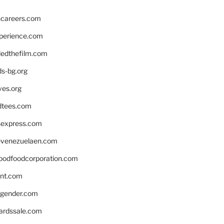
hcareers.com
xperience.com
edthefilm.com
ds-bg.org
ves.org
tees.com
rsexpress.com
venezuelaen.com
oodfoodcorporation.com
nnt.com
gender.com
ardssale.com