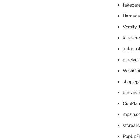
takecar
Hamada
VersifyL
kingscr
antaeus
purelyc
WishOp
shopleg
bonviva
CupPlan
mpzin.c
stcreal.
PopUpFl