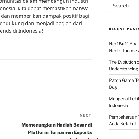
omunitas dalam membangun industri
Search
donesia, kita dapat memastikan bahwa
for:
g dan memberikan dampak positif bagi
mendukung dan menjadi bagian dari
RECENT POST
ends di Indonesia!
Nerf Buff: Apa
Nerf di Indones
The Evolution 
Understanding 
Patch Game Ter
Bug
Mengenal Lebi
Indonesia
NEXT
Next
Pembaharuan T
Post
Anda Ketahui
Memenangkan Hadiah Besar di
Platform Turnamen Esports