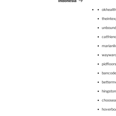
Indonesia
okhealt
theinte
unbound
catfrien
marianli
wayward
pidfloo
bancode
betterm
hingsto
choosea
hoverbo