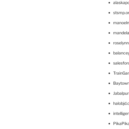
alaskapo
stsmp.o
manoel
mandelae
roselyn
balance
salesfo
TrainG
Baytown
Jabalpu
halobjd
intellig
PikaPik