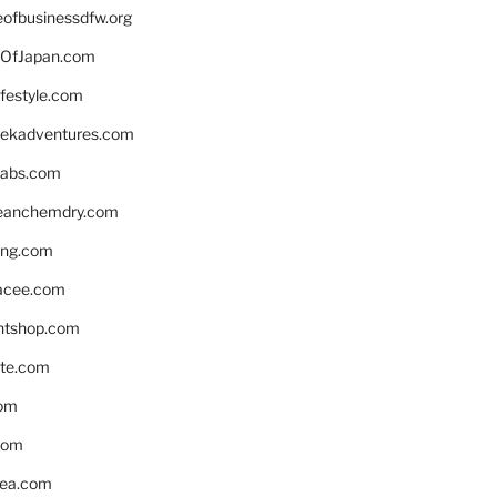
eofbusinessdfw.org
OfJapan.com
ifestyle.com
eekadventures.com
labs.com
leanchemdry.com
ing.com
acee.com
ntshop.com
te.com
om
com
ea.com