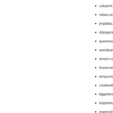
valueml
rebecca
jmpblis
drjorger
queensu
wendyw
ameri-
hrsrece
empcon
cinderel
bigpinkr
inspireh
memming