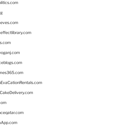
litics.com
rg
neves.com
ffectlibrary.com
ns.com
yoganj.com
rceblogs.com
ames365.com
EvaCationRentals.com
rCakeDelivery.com
.com
enceqatar.com
aApp.com