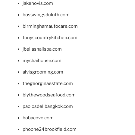
jakehovis.com
bosswingsduluth.com
birminghamautocare.com
tonyscountrykitchen.com
jbellasnailspa.com
mychaihouse.com
alvisgrooming.com
thegeorginaestate.com
blythewoodseafood.com
paolosdelibangkok.com
bobacove.com
phoone24brookfield.com