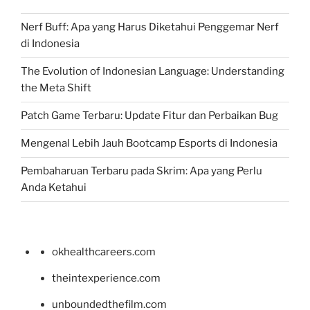
Nerf Buff: Apa yang Harus Diketahui Penggemar Nerf
di Indonesia
The Evolution of Indonesian Language: Understanding
the Meta Shift
Patch Game Terbaru: Update Fitur dan Perbaikan Bug
Mengenal Lebih Jauh Bootcamp Esports di Indonesia
Pembaharuan Terbaru pada Skrim: Apa yang Perlu
Anda Ketahui
okhealthcareers.com
theintexperience.com
unboundedthefilm.com