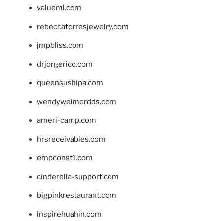
valueml.com
rebeccatorresjewelry.com
jmpbliss.com
drjorgerico.com
queensushipa.com
wendyweimerdds.com
ameri-camp.com
hrsreceivables.com
empconst1.com
cinderella-support.com
bigpinkrestaurant.com
inspirehuahin.com