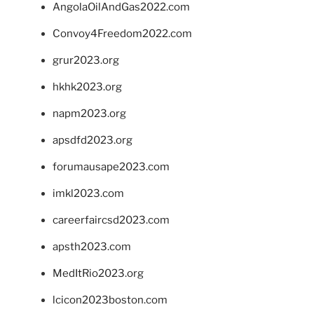
AngolaOilAndGas2022.com
Convoy4Freedom2022.com
grur2023.org
hkhk2023.org
napm2023.org
apsdfd2023.org
forumausape2023.com
imkl2023.com
careerfaircsd2023.com
apsth2023.com
MedItRio2023.org
lcicon2023boston.com