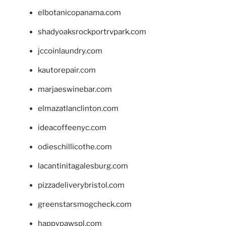
elbotanicopanama.com
shadyoaksrockportrvpark.com
jccoinlaundry.com
kautorepair.com
marjaeswinebar.com
elmazatlanclinton.com
ideacoffeenyc.com
odieschillicothe.com
lacantinitagalesburg.com
pizzadeliverybristol.com
greenstarsmogcheck.com
happypawspl.com