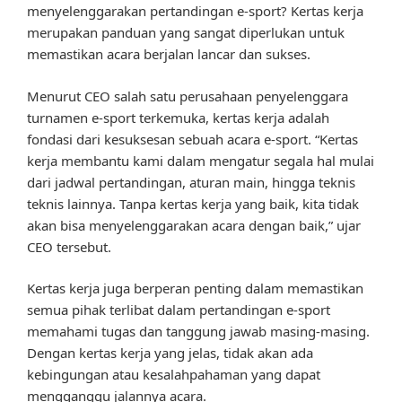
menyelenggarakan pertandingan e-sport? Kertas kerja
merupakan panduan yang sangat diperlukan untuk
memastikan acara berjalan lancar dan sukses.
Menurut CEO salah satu perusahaan penyelenggara
turnamen e-sport terkemuka, kertas kerja adalah
fondasi dari kesuksesan sebuah acara e-sport. “Kertas
kerja membantu kami dalam mengatur segala hal mulai
dari jadwal pertandingan, aturan main, hingga teknis
teknis lainnya. Tanpa kertas kerja yang baik, kita tidak
akan bisa menyelenggarakan acara dengan baik,” ujar
CEO tersebut.
Kertas kerja juga berperan penting dalam memastikan
semua pihak terlibat dalam pertandingan e-sport
memahami tugas dan tanggung jawab masing-masing.
Dengan kertas kerja yang jelas, tidak akan ada
kebingungan atau kesalahpahaman yang dapat
mengganggu jalannya acara.