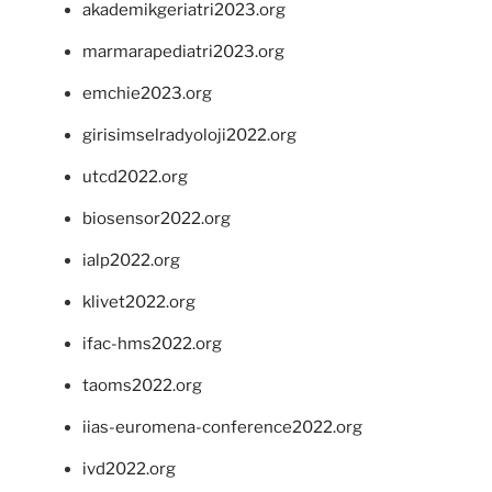
akademikgeriatri2023.org
marmarapediatri2023.org
emchie2023.org
girisimselradyoloji2022.org
utcd2022.org
biosensor2022.org
ialp2022.org
klivet2022.org
ifac-hms2022.org
taoms2022.org
iias-euromena-conference2022.org
ivd2022.org