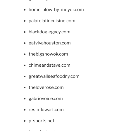
home-plow-by-meyer.com
palatelatincuisine.com
blackdoglegacy.com
eatvivahouston.com
thebigshowok.com
chimeandstave.com
greatwallseafoodny.com
theloverose.com
gabriovoice.com
resinflowart.com
p-sports.net