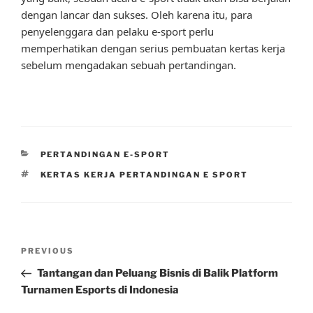
dengan lancar dan sukses. Oleh karena itu, para
penyelenggara dan pelaku e-sport perlu
memperhatikan dengan serius pembuatan kertas kerja
sebelum mengadakan sebuah pertandingan.
CATEGORIES
PERTANDINGAN E-SPORT
TAGS
KERTAS KERJA PERTANDINGAN E SPORT
Post
Previous
PREVIOUS
navigation
Post
Tantangan dan Peluang Bisnis di Balik Platform
Turnamen Esports di Indonesia