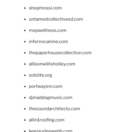
shopmossi.com
untamedcollectivesd.com
mxpwellness.com
infernocanine.com
thepaperhousecollection.com
allisonwillisholley.com
solslite.org
portwayinn.com
djmaddogmusic.com
thesoundarchitects.com
allin1roofing.com
keepjudgewebb.com