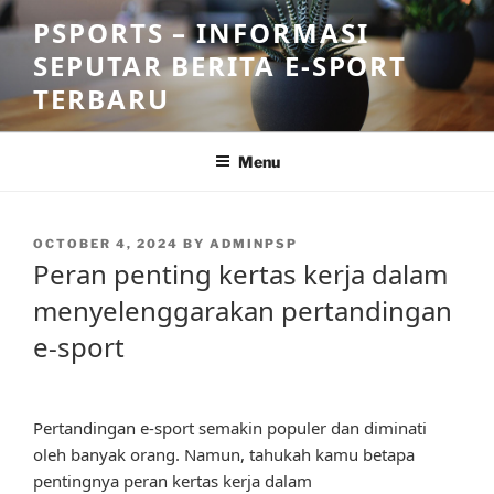
Skip
PSPORTS – INFORMASI
to
SEPUTAR BERITA E-SPORT
content
TERBARU
Menu
POSTED
OCTOBER 4, 2024
BY
ADMINPSP
ON
Peran penting kertas kerja dalam
menyelenggarakan pertandingan
e-sport
Pertandingan e-sport semakin populer dan diminati
oleh banyak orang. Namun, tahukah kamu betapa
pentingnya peran kertas kerja dalam