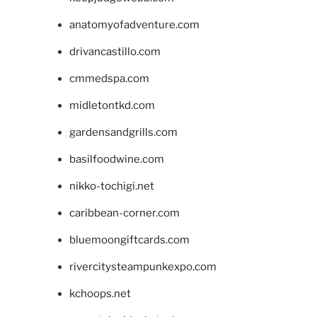
anatomyofadventure.com
drivancastillo.com
cmmedspa.com
midletontkd.com
gardensandgrills.com
basilfoodwine.com
nikko-tochigi.net
caribbean-corner.com
bluemoongiftcards.com
rivercitysteampunkexpo.com
kchoops.net