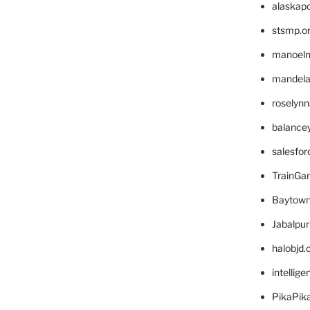
alaskapo
stsmp.o
manoel
mandelae
roselyn
balance
salesfo
TrainG
Baytown
Jabalpu
halobjd
intellig
PikaPik