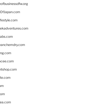
eofbusinessdfw.org
OfJapan.com
ifestyle.com
eekadventures.com
labs.com
leanchemdry.com
ing.com
acee.com
ntshop.com
te.com
om
com
ea.com