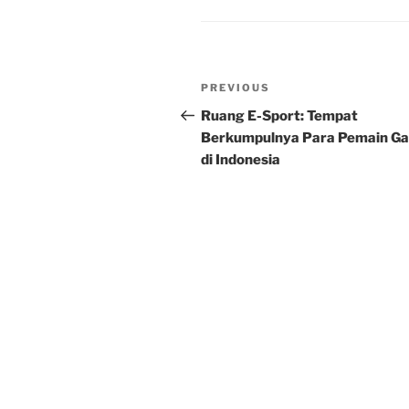
Post
Previous
PREVIOUS
navigation
Post
Ruang E-Sport: Tempat
Berkumpulnya Para Pemain G
di Indonesia