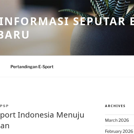
 INFORMASI SEPUTAR B
BARU
Pertandingan E-Sport
ARCHIVES
PSP
Sport Indonesia Menuju
March 2026
gan
February 2026