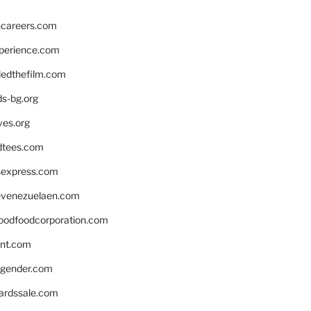
hcareers.com
xperience.com
edthefilm.com
ds-bg.org
ves.org
tees.com
rsexpress.com
venezuelaen.com
oodfoodcorporation.com
nnt.com
gender.com
ardssale.com