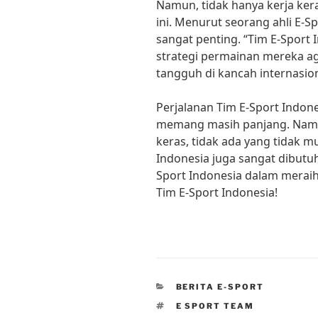
Namun, tidak hanya kerja ker
ini. Menurut seorang ahli E-Sp
sangat penting. “Tim E-Spor
strategi permainan mereka a
tangguh di kancah internasio
Perjalanan Tim E-Sport Indo
memang masih panjang. Namu
keras, tidak ada yang tidak 
Indonesia juga sangat dibutu
Sport Indonesia dalam mera
Tim E-Sport Indonesia!
CATEGORIES
BERITA E-SPORT
TAGS
E SPORT TEAM