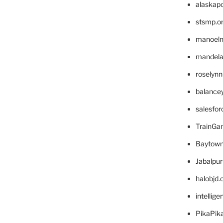
alaskapo
stsmp.o
manoel
mandelae
roselyn
balance
salesfo
TrainG
Baytown
Jabalpu
halobjd
intellig
PikaPik