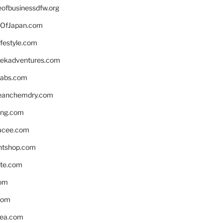
eofbusinessdfw.org
OfJapan.com
ifestyle.com
eekadventures.com
labs.com
leanchemdry.com
ing.com
acee.com
ntshop.com
te.com
om
com
ea.com