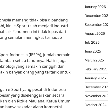
January 2026
December 20
onesia memang tidak bisa dipandang
September 20
i, kini e-Sport telah menjadi industri
h air. Fenomena ini tidak lepas dari
August 2025
yang semakin meningkat terhadap
July 2025
June 2025
Sport Indonesia (IESPA), jumlah pemain
rtambah setiap tahunnya. Hal ini juga
March 2025
teknologi yang semakin canggih dan
February 2025
kin banyak orang yang tertarik untuk
January 2025
December 20
an e-Sport yang pesat di Indonesia
esar yang diselenggarakan secara
November 20
aikan oleh Rizkie Maulana, Ketua Umum
October 2024
an hanya sekadar ajang kompetisi,