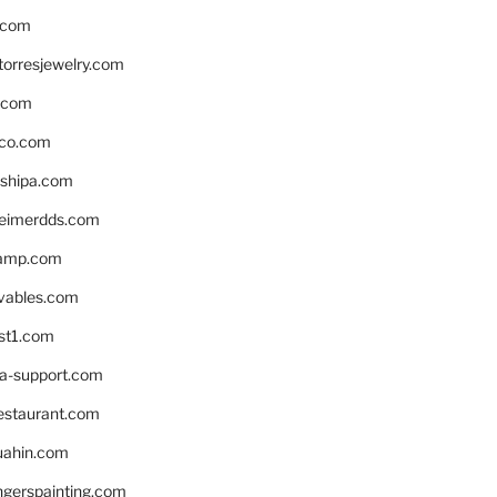
.com
torresjewelry.com
s.com
ico.com
shipa.com
eimerdds.com
camp.com
ivables.com
st1.com
la-support.com
estaurant.com
uahin.com
erspainting.com