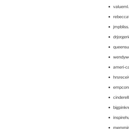
valueml
rebecca
jmpblis
drjorger
queensu
wendyw
ameri-
hrsrece
empcon
cinderel
bigpinkr
inspireh
memming