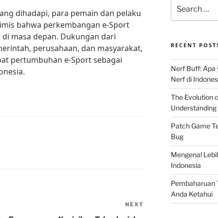
Search
ang dihadapi, para pemain dan pelaku
for:
ptimis bahwa perkembangan e-Sport
 di masa depan. Dukungan dari
RECENT POST
erintah, perusahaan, dan masyarakat,
at pertumbuhan e-Sport sebagai
Nerf Buff: Apa
onesia.
Nerf di Indones
The Evolution 
Understanding 
Patch Game Ter
Bug
Mengenal Lebi
Indonesia
Pembaharuan T
Anda Ketahui
NEXT
Next
Post