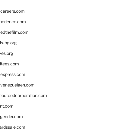
hcareers.com
xperience.com
edthefilm.com
ds-bg.org
ves.org
tees.com
rsexpress.com
venezuelaen.com
oodfoodcorporation.com
nnt.com
gender.com
ardssale.com