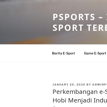
Skip
to
PSPORTS –
content
SPORT TER
Berita E-Sport
Game E-Sport
POSTED
JANUARY 25, 2025
BY
ADMINP
ON
Perkembangan e-Sp
Hobi Menjadi Ind