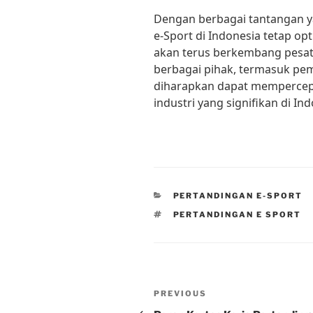
Dengan berbagai tantangan y
e-Sport di Indonesia tetap o
akan terus berkembang pesat
berbagai pihak, termasuk pem
diharapkan dapat mempercep
industri yang signifikan di Ind
CATEGORIES
PERTANDINGAN E-SPORT
TAGS
PERTANDINGAN E SPORT
Post
Previous
PREVIOUS
Post