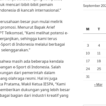
uk mencari bibit-bibit pemain
September 20
ndonesia di kancah internasional.”
perusahaan besar pun mulai melirik
g promosi. Menurut Bapak Arief
M
T
T Telkomsel, “Kami melihat potensi e-
enjanjikan, sehingga kami terus
ort di Indonesia melalui berbagai
3
4
 selenggarakan.”
10
11
i bahwa masih ada beberapa kendala
17
18
ngan e-Sport di Indonesia. Salah
24
25
kungan dari pemerintah dalam
31
ng olahraga resmi. Hal ini juga
a Pratama, Wakil Ketua IESPA, “Kami
« Mar
memberikan dukungan yang lebih besar
gai bagian dari industri kreatif yang