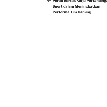
navigation
Peran Kertas Kerja Pertanding
Sport dalam Meningkatkan
Performa Tim Gaming