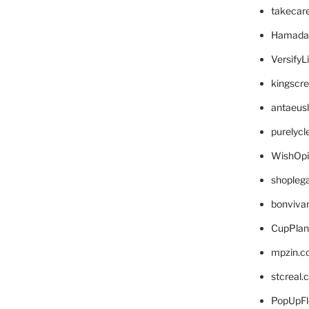
takecar
Hamada
VersifyL
kingscr
antaeus
purelyc
WishOp
shopleg
bonviva
CupPlan
mpzin.c
stcreal.
PopUpFl