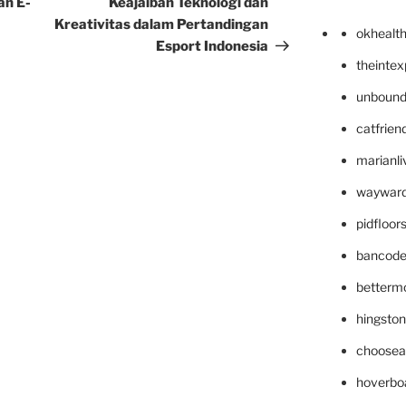
an E-
Keajaiban Teknologi dan
Kreativitas dalam Pertandingan
okhealt
Esport Indonesia
theinte
unbound
catfrien
marianli
wayward
pidfloo
bancode
betterm
hingsto
choosea
hoverbo