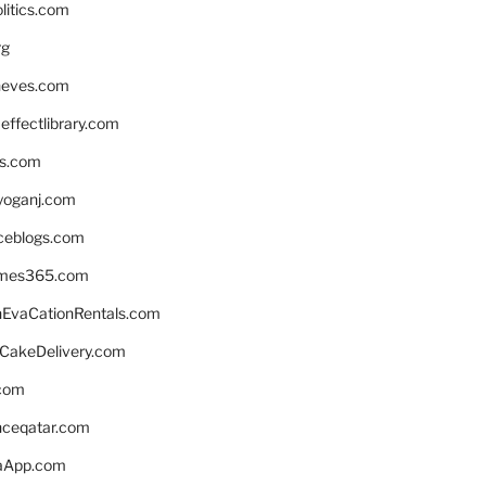
litics.com
rg
neves.com
ffectlibrary.com
ns.com
yoganj.com
rceblogs.com
ames365.com
EvaCationRentals.com
rCakeDelivery.com
.com
enceqatar.com
aApp.com