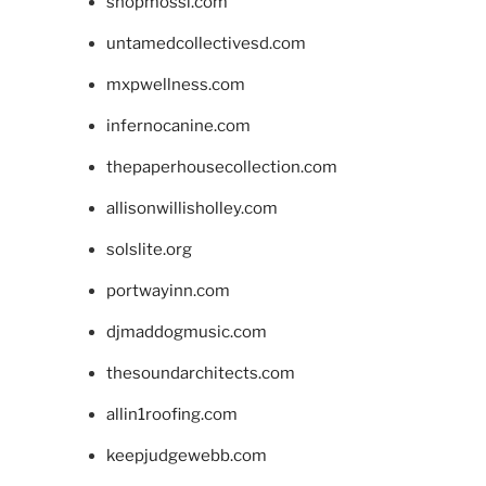
shopmossi.com
untamedcollectivesd.com
mxpwellness.com
infernocanine.com
thepaperhousecollection.com
allisonwillisholley.com
solslite.org
portwayinn.com
djmaddogmusic.com
thesoundarchitects.com
allin1roofing.com
keepjudgewebb.com