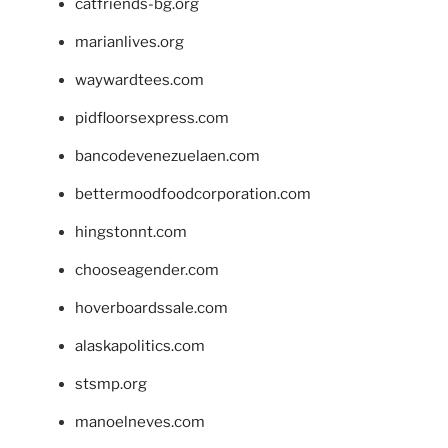
catfriends-bg.org
marianlives.org
waywardtees.com
pidfloorsexpress.com
bancodevenezuelaen.com
bettermoodfoodcorporation.com
hingstonnt.com
chooseagender.com
hoverboardssale.com
alaskapolitics.com
stsmp.org
manoelneves.com