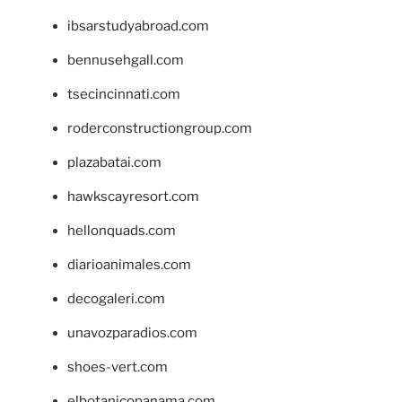
ibsarstudyabroad.com
bennusehgall.com
tsecincinnati.com
roderconstructiongroup.com
plazabatai.com
hawkscayresort.com
hellonquads.com
diarioanimales.com
decogaleri.com
unavozparadios.com
shoes-vert.com
elbotanicopanama.com