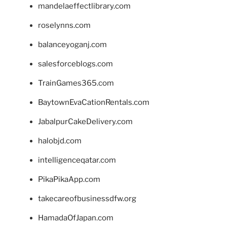
mandelaeffectlibrary.com
roselynns.com
balanceyoganj.com
salesforceblogs.com
TrainGames365.com
BaytownEvaCationRentals.com
JabalpurCakeDelivery.com
halobjd.com
intelligenceqatar.com
PikaPikaApp.com
takecareofbusinessdfw.org
HamadaOfJapan.com