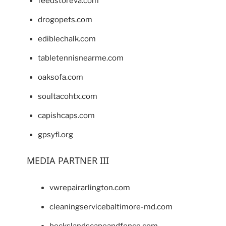
feedstoreva.com
drogopets.com
ediblechalk.com
tabletennisnearme.com
oaksofa.com
soultacohtx.com
capishcaps.com
gpsyfl.org
MEDIA PARTNER III
vwrepairarlington.com
cleaningservicebaltimore-md.com
beckslandscapeandfence.com