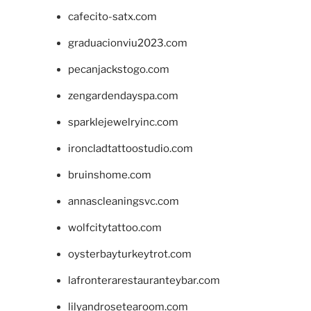
cafecito-satx.com
graduacionviu2023.com
pecanjackstogo.com
zengardendayspa.com
sparklejewelryinc.com
ironcladtattoostudio.com
bruinshome.com
annascleaningsvc.com
wolfcitytattoo.com
oysterbayturkeytrot.com
lafronterarestauranteybar.com
lilyandrosetearoom.com