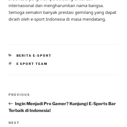
internasional dan mengharumkan nama bangsa.
Semoga semakin banyak prestasi gemilang yang dapat
diraih oleh e-sport Indonesia di masa mendatang.
CATEGORIES
BERITA E-SPORT
TAGS
E SPORT TEAM
Post
Previous
PREVIOUS
navigation
Post
Ingin Menjadi Pro Gamer? Kunjungi E-Sports Bar
Terbaik di Indonesia!
Next
NEXT