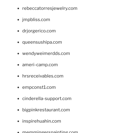
rebeccatorresjewelry.com
jmpbliss.com
drjorgerico.com
queensushipa.com
wendyweimerdds.com
ameri-camp.com
hrsreceivables.com
empconst1.com
cinderella-support.com
bigpinkrestaurant.com
inspirehuahin.com
memmingerspainting.com