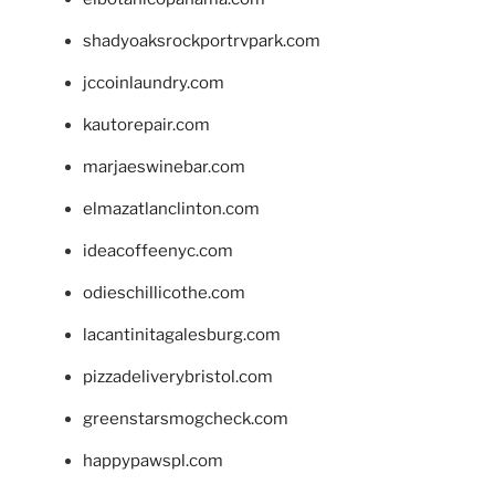
shadyoaksrockportrvpark.com
jccoinlaundry.com
kautorepair.com
marjaeswinebar.com
elmazatlanclinton.com
ideacoffeenyc.com
odieschillicothe.com
lacantinitagalesburg.com
pizzadeliverybristol.com
greenstarsmogcheck.com
happypawspl.com