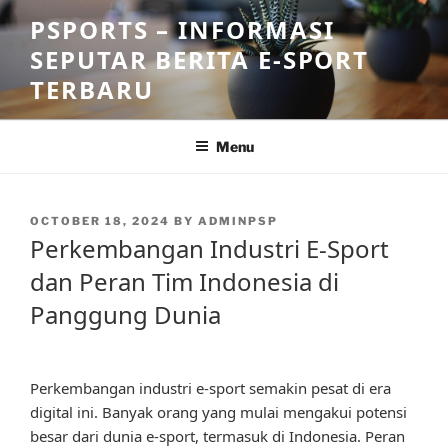
Skip
PSPORTS – INFORMASI
to
SEPUTAR BERITA E-SPORT
content
TERBARU
Menu
POSTED
OCTOBER 18, 2024
BY
ADMINPSP
ON
Perkembangan Industri E-Sport
dan Peran Tim Indonesia di
Panggung Dunia
Perkembangan industri e-sport semakin pesat di era
digital ini. Banyak orang yang mulai mengakui potensi
besar dari dunia e-sport, termasuk di Indonesia. Peran