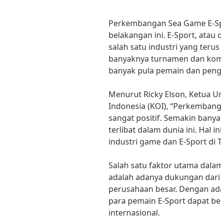
Perkembangan Sea Game E-Spo
belakangan ini. E-Sport, atau 
salah satu industri yang ter
banyaknya turnamen dan komp
banyak pula pemain dan pengg
Menurut Ricky Elson, Ketua 
Indonesia (KOI), “Perkembang
sangat positif. Semakin bany
terlibat dalam dunia ini. Hal 
industri game dan E-Sport di T
Salah satu faktor utama dala
adalah adanya dukungan dari
perusahaan besar. Dengan ad
para pemain E-Sport dapat be
internasional.