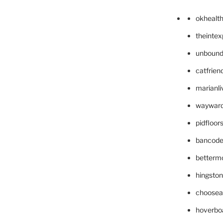
okhealt
theinte
unbound
catfrien
marianli
wayward
pidfloo
bancode
betterm
hingsto
choosea
hoverbo