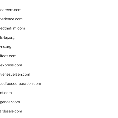
hcareers.com
xperience.com
edthefilm.com
ds-bg.org
ves.org
tees.com
rsexpress.com
venezuelaen.com
oodfoodcorporation.com
nnt.com
gender.com
ardssale.com