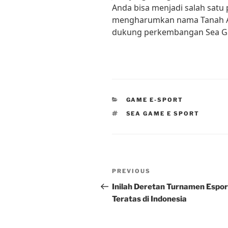
Anda bisa menjadi salah satu 
mengharumkan nama Tanah Air
dukung perkembangan Sea Gam
CATEGORIES
GAME E-SPORT
TAGS
SEA GAME E SPORT
Post
Previous
PREVIOUS
navigation
Post
Inilah Deretan Turnamen Espor
Teratas di Indonesia