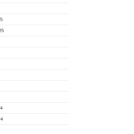
25
25
24
24