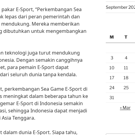
September 20
g pakar E-Sport, “Perkembangan Sea
ak lepas dari peran pemerintah dan
g mendukung. Mereka memberikan
 yang dibutuhkan untuk mengembangkan
M
T
an teknologi juga turut mendukung
3
4
onesia. Dengan semakin canggihnya
et, para pemain E-Sport dapat
10
11
ari seluruh dunia tanpa kendala.
17
18
24
25
t, perkembangan Sea Game E-Sport di
rus meningkat dalam beberapa tahun ke
31
gemar E-Sport di Indonesia semakin
« Mar
si, sehingga Indonesia dapat menjadi
i Asia Tenggara.
at dalam dunia E-Sport. Siapa tahu,