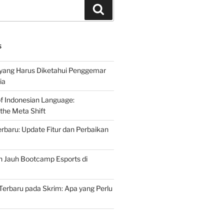
Search
S
 yang Harus Diketahui Penggemar
ia
of Indonesian Language:
the Meta Shift
baru: Update Fitur dan Perbaikan
h Jauh Bootcamp Esports di
erbaru pada Skrim: Apa yang Perlu