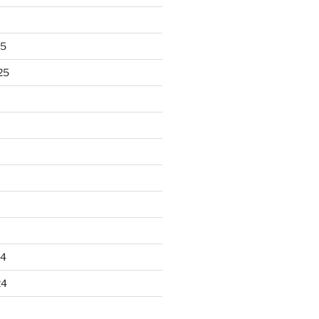
25
25
24
24