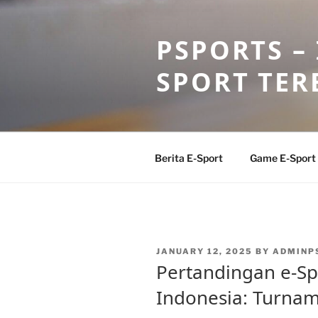
Skip
to
PSPORTS –
content
SPORT TER
Berita E-Sport
Game E-Sport
POSTED
JANUARY 12, 2025
BY
ADMINP
ON
Pertandingan e-Sp
Indonesia: Turna