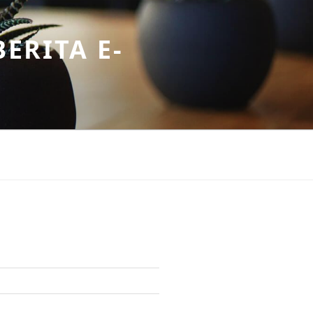
ERITA E-