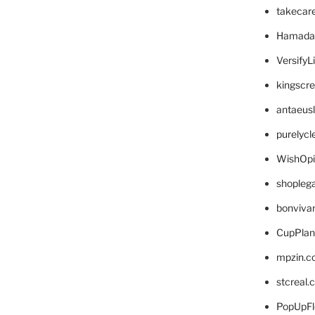
takecar
Hamada
VersifyL
kingscr
antaeus
purelyc
WishOp
shopleg
bonviva
CupPlan
mpzin.c
stcreal.
PopUpFl