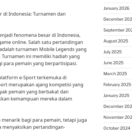
January 2026
r di Indonesia: Turnamen dan
December 20
September 20
enjadi fenomena besar di Indonesia,
August 2025
game online. Salah satu pertandingan
a adalah turnamen Mobile Legends yang
July 2025
. Turnamen ini memiliki hadiah yang
June 2025
i para pemain yang berpartisipasi.
March 2025
platform e-Sport terkemuka di
port merupakan ajang kompetisi yang
February 2025
nyak pemain yang berbakat dan
January 2025
kkan kemampuan mereka dalam
December 20
November 20
 menarik bagi para pemain, tetapi juga
ia menyaksikan pertandingan-
October 2024