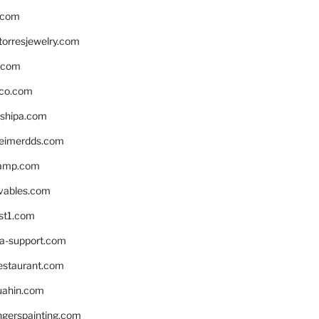
.com
torresjewelry.com
s.com
ico.com
shipa.com
eimerdds.com
camp.com
ivables.com
st1.com
la-support.com
estaurant.com
uahin.com
erspainting.com