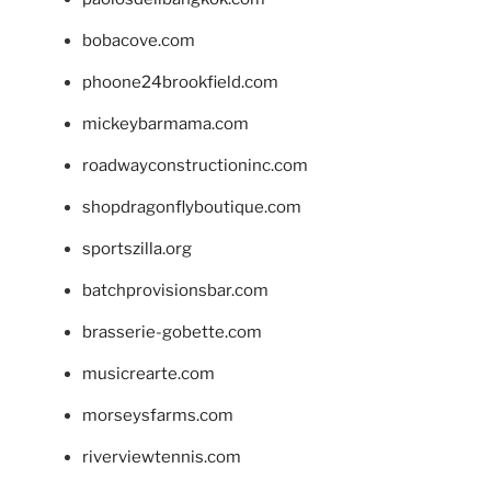
bobacove.com
phoone24brookfield.com
mickeybarmama.com
roadwayconstructioninc.com
shopdragonflyboutique.com
sportszilla.org
batchprovisionsbar.com
brasserie-gobette.com
musicrearte.com
morseysfarms.com
riverviewtennis.com