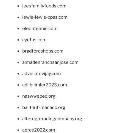
leesfamilyfoods.com
lewis-lewis-cpas.com
eleontennis.com
cyetus.com
bradfordshops.com
almadenranchsanjose.com
advocatevijay.com
adlibilimler2023.com
naswwebed.org
balithut-manado.org
alteregotradingcompany.org
aprce2022.com