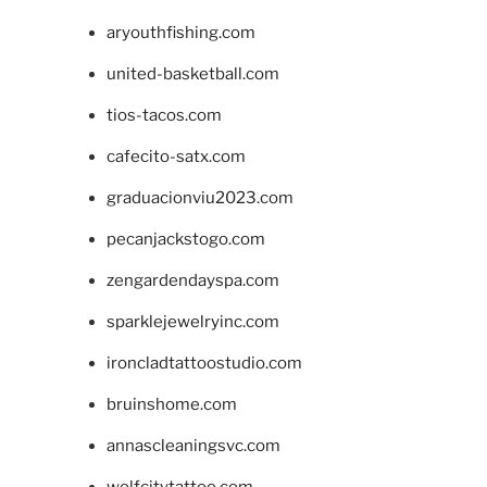
aryouthfishing.com
united-basketball.com
tios-tacos.com
cafecito-satx.com
graduacionviu2023.com
pecanjackstogo.com
zengardendayspa.com
sparklejewelryinc.com
ironcladtattoostudio.com
bruinshome.com
annascleaningsvc.com
wolfcitytattoo.com