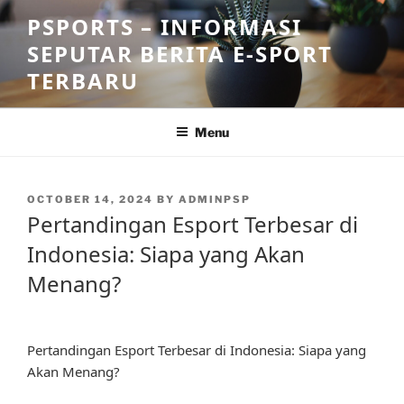
Skip
PSPORTS – INFORMASI
to
SEPUTAR BERITA E-SPORT
content
TERBARU
Menu
POSTED
OCTOBER 14, 2024
BY
ADMINPSP
ON
Pertandingan Esport Terbesar di
Indonesia: Siapa yang Akan
Menang?
Pertandingan Esport Terbesar di Indonesia: Siapa yang
Akan Menang?