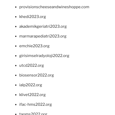
provisionscheeseandwineshoppe.com
khedi2023.org
akademikgeriatri2023.org
marmarapediatri2023.org
emchie2023.org
girisimselradyoloji2022.org
utcd2022.org
biosensor2022.org
ialp2022.org
klivet2022.org
ifac-hms2022.org
taoms2022.org