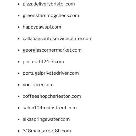
pizzadeliverybristol.com
greenstarsmogcheck.com
happypawspl.com
callahansautoservicecenter.com
georgiascornermarket.com
perfectfit24-7.com
portugalprivatedriver.com
von-racer.com
coffeeshopcharleston.com
salon104mainstreet.com
alkaspringswater.com
318mainstreet8h.com