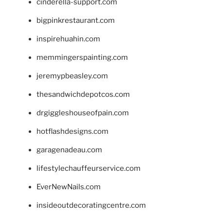
cinderella-support.com
bigpinkrestaurant.com
inspirehuahin.com
memmingerspainting.com
jeremypbeasley.com
thesandwichdepotcos.com
drgiggleshouseofpain.com
hotflashdesigns.com
garagenadeau.com
lifestylechauffeurservice.com
EverNewNails.com
insideoutdecoratingcentre.com