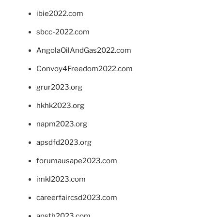
ibie2022.com
sbcc-2022.com
AngolaOilAndGas2022.com
Convoy4Freedom2022.com
grur2023.org
hkhk2023.org
napm2023.org
apsdfd2023.org
forumausape2023.com
imkl2023.com
careerfaircsd2023.com
apsth2023.com