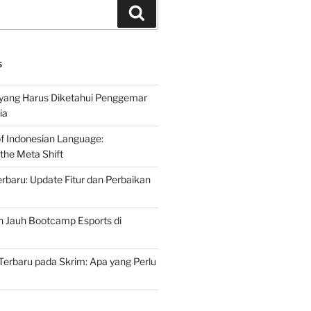
Search
S
 yang Harus Diketahui Penggemar
ia
of Indonesian Language:
the Meta Shift
baru: Update Fitur dan Perbaikan
h Jauh Bootcamp Esports di
erbaru pada Skrim: Apa yang Perlu