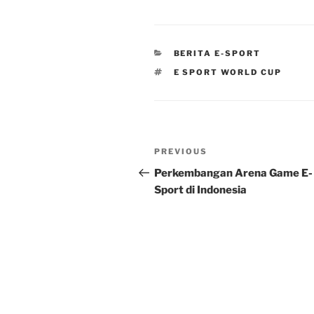
CATEGORIES
BERITA E-SPORT
TAGS
E SPORT WORLD CUP
Post
Previous
PREVIOUS
navigation
Post
Perkembangan Arena Game E-
Sport di Indonesia