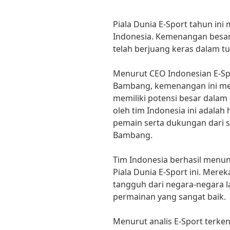
Piala Dunia E-Sport tahun in
Indonesia. Kemenangan besar 
telah berjuang keras dalam tu
Menurut CEO Indonesian E-Spo
Bambang, kemenangan ini me
memiliki potensi besar dalam d
oleh tim Indonesia ini adalah 
pemain serta dukungan dari s
Bambang.
Tim Indonesia berhasil menun
Piala Dunia E-Sport ini. Me
tangguh dari negara-negara l
permainan yang sangat baik.
Menurut analis E-Sport terke