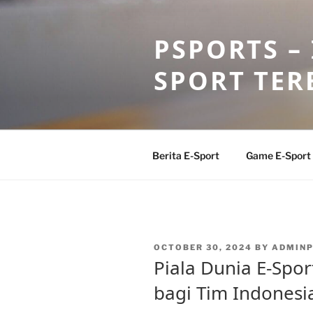
Skip
to
PSPORTS –
content
SPORT TER
Berita E-Sport
Game E-Sport
POSTED
OCTOBER 30, 2024
BY
ADMIN
ON
Piala Dunia E-Spo
bagi Tim Indonesi