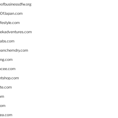
eofbusinessdfw.org
OfJapan.com
ifestyle.com
eekadventures.com
labs.com
leanchemdry.com
ing.com
acee.com
ntshop.com
te.com
om
com
ea.com