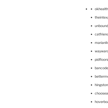
okhealt
theinte
unbound
catfrien
marianli
wayward
pidfloo
bancode
betterm
hingsto
choosea
hoverbo