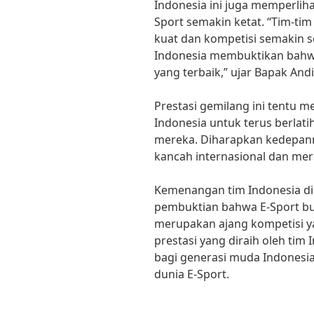
Indonesia ini juga memperlih
Sport semakin ketat. “Tim-tim
kuat dan kompetisi semakin 
Indonesia membuktikan bah
yang terbaik,” ujar Bapak Andi
Prestasi gemilang ini tentu me
Indonesia untuk terus berla
mereka. Diharapkan kedepanny
kancah internasional dan mera
Kemenangan tim Indonesia di P
pembuktian bahwa E-Sport bu
merupakan ajang kompetisi ya
prestasi yang diraih oleh tim 
bagi generasi muda Indonesia
dunia E-Sport.