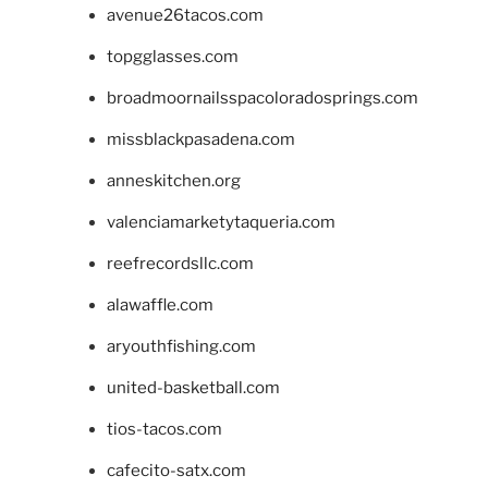
avenue26tacos.com
topgglasses.com
broadmoornailsspacoloradosprings.com
missblackpasadena.com
anneskitchen.org
valenciamarketytaqueria.com
reefrecordsllc.com
alawaffle.com
aryouthfishing.com
united-basketball.com
tios-tacos.com
cafecito-satx.com