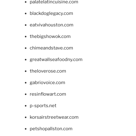
palatelatincuisine.com
blackdoglegacy.com
eatvivahouston.com
thebigshowok.com
chimeandstave.com
greatwallseafoodny.com
theloverose.com
gabriovoice.com
resinflowart.com
p-sports.net
korsairstreetwear.com
petshopallston.com