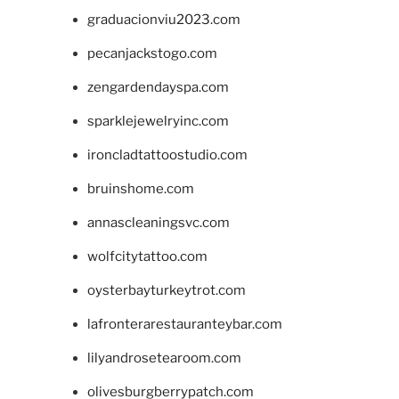
graduacionviu2023.com
pecanjackstogo.com
zengardendayspa.com
sparklejewelryinc.com
ironcladtattoostudio.com
bruinshome.com
annascleaningsvc.com
wolfcitytattoo.com
oysterbayturkeytrot.com
lafronterarestauranteybar.com
lilyandrosetearoom.com
olivesburgberrypatch.com