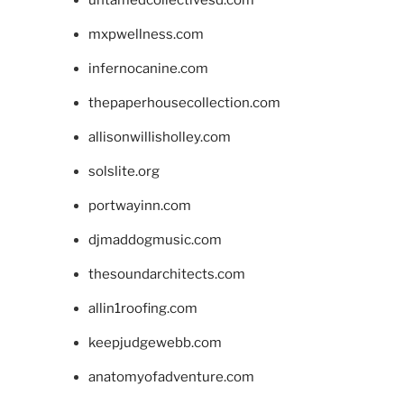
mxpwellness.com
infernocanine.com
thepaperhousecollection.com
allisonwillisholley.com
solslite.org
portwayinn.com
djmaddogmusic.com
thesoundarchitects.com
allin1roofing.com
keepjudgewebb.com
anatomyofadventure.com