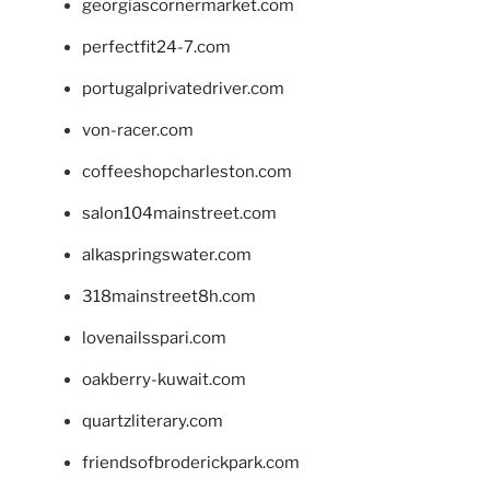
georgiascornermarket.com
perfectfit24-7.com
portugalprivatedriver.com
von-racer.com
coffeeshopcharleston.com
salon104mainstreet.com
alkaspringswater.com
318mainstreet8h.com
lovenailsspari.com
oakberry-kuwait.com
quartzliterary.com
friendsofbroderickpark.com