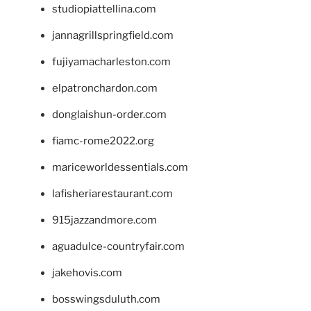
studiopiattellina.com
jannagrillspringfield.com
fujiyamacharleston.com
elpatronchardon.com
donglaishun-order.com
fiamc-rome2022.org
mariceworldessentials.com
lafisheriarestaurant.com
915jazzandmore.com
aguadulce-countryfair.com
jakehovis.com
bosswingsduluth.com