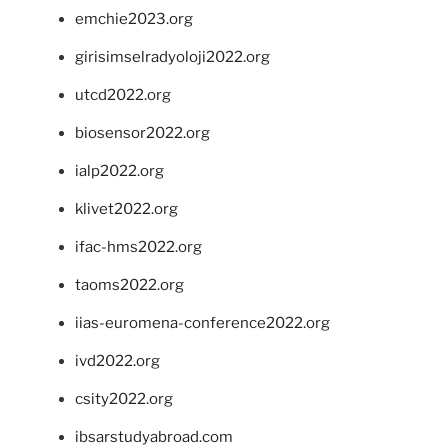
emchie2023.org
girisimselradyoloji2022.org
utcd2022.org
biosensor2022.org
ialp2022.org
klivet2022.org
ifac-hms2022.org
taoms2022.org
iias-euromena-conference2022.org
ivd2022.org
csity2022.org
ibsarstudyabroad.com