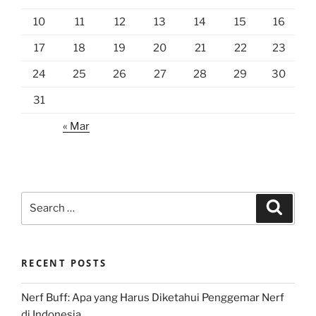
10
11
12
13
14
15
16
17
18
19
20
21
22
23
24
25
26
27
28
29
30
31
« Mar
Search
Search
for:
RECENT POSTS
Nerf Buff: Apa yang Harus Diketahui Penggemar Nerf
di Indonesia