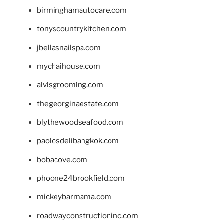
birminghamautocare.com
tonyscountrykitchen.com
jbellasnailspa.com
mychaihouse.com
alvisgrooming.com
thegeorginaestate.com
blythewoodseafood.com
paolosdelibangkok.com
bobacove.com
phoone24brookfield.com
mickeybarmama.com
roadwayconstructioninc.com