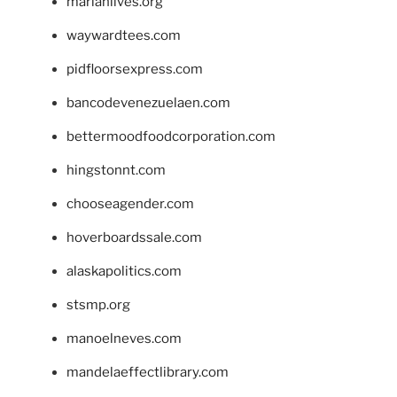
marianlives.org
waywardtees.com
pidfloorsexpress.com
bancodevenezuelaen.com
bettermoodfoodcorporation.com
hingstonnt.com
chooseagender.com
hoverboardssale.com
alaskapolitics.com
stsmp.org
manoelneves.com
mandelaeffectlibrary.com