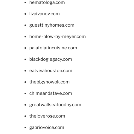
hematologa.com
lizaivanov.com
guesttinyhomes.com
home-plow-by-meyer.com
palatelatincuisine.com
blackdoglegacy.com
eatvivahouston.com
thebigshowok.com
chimeandstave.com
greatwallseafoodny.com
theloverose.com
gabriovoice.com