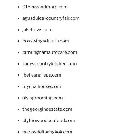
915jazzandmore.com
aguadulce-countryfair.com
jakehovis.com
bosswingsduluth.com
birminghamautocare.com
tonyscountrykitchen.com
jbellasnailspa.com
mychaihouse.com
alvisgrooming.com
thegeorginaestate.com
blythewoodseafood.com
paolosdelibangkok.com