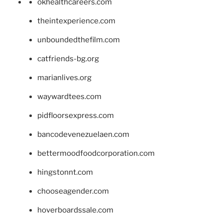
okhealthcareers.com
theintexperience.com
unboundedthefilm.com
catfriends-bg.org
marianlives.org
waywardtees.com
pidfloorsexpress.com
bancodevenezuelaen.com
bettermoodfoodcorporation.com
hingstonnt.com
chooseagender.com
hoverboardssale.com