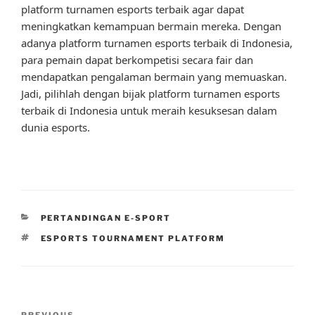
platform turnamen esports terbaik agar dapat
meningkatkan kemampuan bermain mereka. Dengan
adanya platform turnamen esports terbaik di Indonesia,
para pemain dapat berkompetisi secara fair dan
mendapatkan pengalaman bermain yang memuaskan.
Jadi, pilihlah dengan bijak platform turnamen esports
terbaik di Indonesia untuk meraih kesuksesan dalam
dunia esports.
CATEGORIES
PERTANDINGAN E-SPORT
TAGS
ESPORTS TOURNAMENT PLATFORM
Post
PREVIOUS