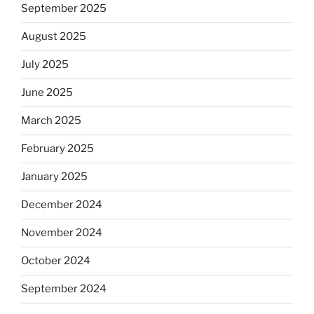
September 2025
August 2025
July 2025
June 2025
March 2025
February 2025
January 2025
December 2024
November 2024
October 2024
September 2024