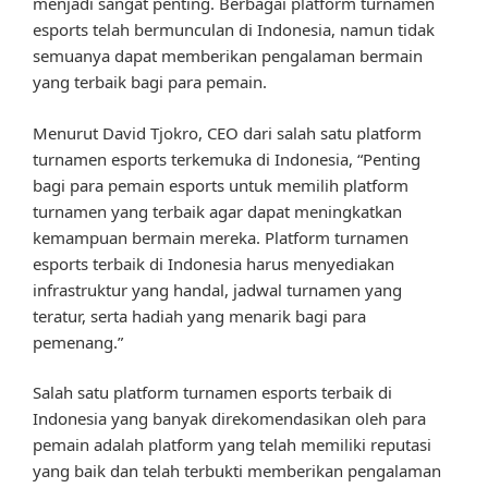
menjadi sangat penting. Berbagai platform turnamen
esports telah bermunculan di Indonesia, namun tidak
semuanya dapat memberikan pengalaman bermain
yang terbaik bagi para pemain.
Menurut David Tjokro, CEO dari salah satu platform
turnamen esports terkemuka di Indonesia, “Penting
bagi para pemain esports untuk memilih platform
turnamen yang terbaik agar dapat meningkatkan
kemampuan bermain mereka. Platform turnamen
esports terbaik di Indonesia harus menyediakan
infrastruktur yang handal, jadwal turnamen yang
teratur, serta hadiah yang menarik bagi para
pemenang.”
Salah satu platform turnamen esports terbaik di
Indonesia yang banyak direkomendasikan oleh para
pemain adalah platform yang telah memiliki reputasi
yang baik dan telah terbukti memberikan pengalaman