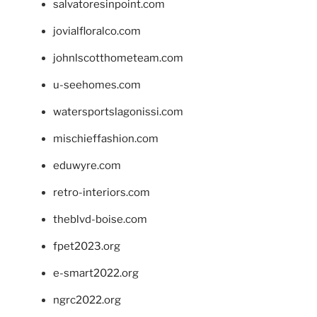
salvatoresinpoint.com
jovialfloralco.com
johnlscotthometeam.com
u-seehomes.com
watersportslagonissi.com
mischieffashion.com
eduwyre.com
retro-interiors.com
theblvd-boise.com
fpet2023.org
e-smart2022.org
ngrc2022.org