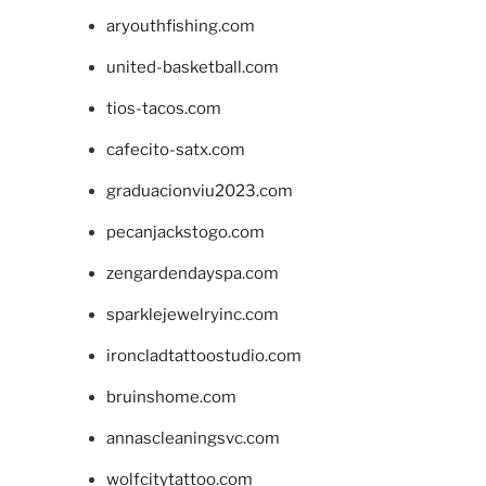
aryouthfishing.com
united-basketball.com
tios-tacos.com
cafecito-satx.com
graduacionviu2023.com
pecanjackstogo.com
zengardendayspa.com
sparklejewelryinc.com
ironcladtattoostudio.com
bruinshome.com
annascleaningsvc.com
wolfcitytattoo.com