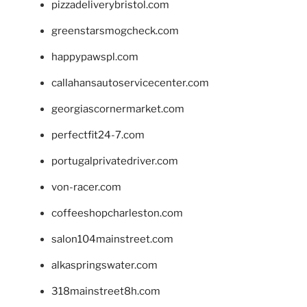
pizzadeliverybristol.com
greenstarsmogcheck.com
happypawspl.com
callahansautoservicecenter.com
georgiascornermarket.com
perfectfit24-7.com
portugalprivatedriver.com
von-racer.com
coffeeshopcharleston.com
salon104mainstreet.com
alkaspringswater.com
318mainstreet8h.com