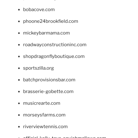
bobacove.com
phoone24brookfield.com
mickeybarmama.com
roadwayconstructioninc.com
shopdragonflyboutique.com
sportszilla.org
batchprovisionsbar.com
brasserie-gobette.com
musicrearte.com
morseysfarms.com
riverviewtennis.com