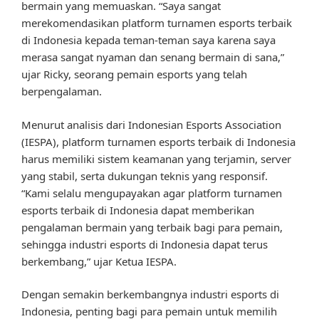
bermain yang memuaskan. “Saya sangat
merekomendasikan platform turnamen esports terbaik
di Indonesia kepada teman-teman saya karena saya
merasa sangat nyaman dan senang bermain di sana,”
ujar Ricky, seorang pemain esports yang telah
berpengalaman.
Menurut analisis dari Indonesian Esports Association
(IESPA), platform turnamen esports terbaik di Indonesia
harus memiliki sistem keamanan yang terjamin, server
yang stabil, serta dukungan teknis yang responsif.
“Kami selalu mengupayakan agar platform turnamen
esports terbaik di Indonesia dapat memberikan
pengalaman bermain yang terbaik bagi para pemain,
sehingga industri esports di Indonesia dapat terus
berkembang,” ujar Ketua IESPA.
Dengan semakin berkembangnya industri esports di
Indonesia, penting bagi para pemain untuk memilih