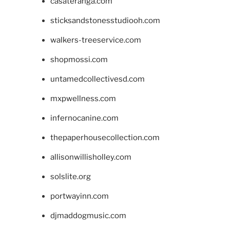
casateranga.com
sticksandstonesstudiooh.com
walkers-treeservice.com
shopmossi.com
untamedcollectivesd.com
mxpwellness.com
infernocanine.com
thepaperhousecollection.com
allisonwillisholley.com
solslite.org
portwayinn.com
djmaddogmusic.com