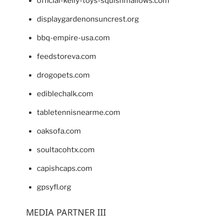
official-kelly-toys-squishmallows.com
displaygardenonsuncrest.org
bbq-empire-usa.com
feedstoreva.com
drogopets.com
ediblechalk.com
tabletennisnearme.com
oaksofa.com
soultacohtx.com
capishcaps.com
gpsyfl.org
MEDIA PARTNER III