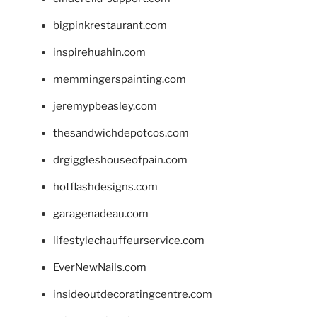
bigpinkrestaurant.com
inspirehuahin.com
memmingerspainting.com
jeremypbeasley.com
thesandwichdepotcos.com
drgiggleshouseofpain.com
hotflashdesigns.com
garagenadeau.com
lifestylechauffeurservice.com
EverNewNails.com
insideoutdecoratingcentre.com