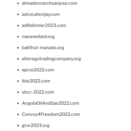
almadenranchsanjose.com
advocatevijay.com
adlibilimler2023.com
naswwebed.org
balithut-manado.org
alteregotradingcompany.org
aprce2022.com
ibie2022.com
sbcc-2022.com
AngolaOilAndGas2022.com
Convoy4Freedom2022.com
grur2023.org