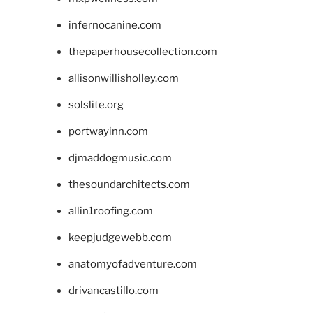
infernocanine.com
thepaperhousecollection.com
allisonwillisholley.com
solslite.org
portwayinn.com
djmaddogmusic.com
thesoundarchitects.com
allin1roofing.com
keepjudgewebb.com
anatomyofadventure.com
drivancastillo.com