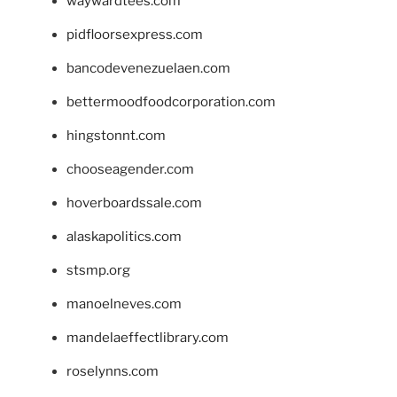
waywardtees.com
pidfloorsexpress.com
bancodevenezuelaen.com
bettermoodfoodcorporation.com
hingstonnt.com
chooseagender.com
hoverboardssale.com
alaskapolitics.com
stsmp.org
manoelneves.com
mandelaeffectlibrary.com
roselynns.com