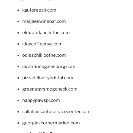
kautorepair.com
marjaeswinebar.com
elmazatlanclinton.com
ideacoffeenyc.com
odieschillicothe.com
lacantinitagalesburg.com
pizzadeliverybristol.com
greenstarsmogcheck.com
happypawspl.com
callahansautoservicecenter.com
georgiascornermarket.com