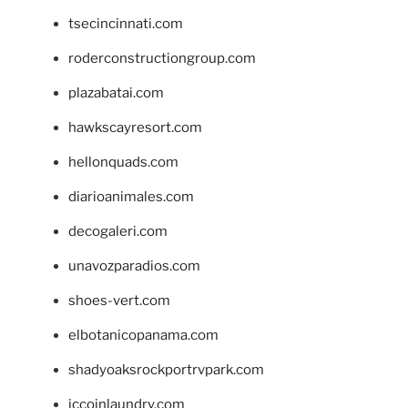
tsecincinnati.com
roderconstructiongroup.com
plazabatai.com
hawkscayresort.com
hellonquads.com
diarioanimales.com
decogaleri.com
unavozparadios.com
shoes-vert.com
elbotanicopanama.com
shadyoaksrockportrvpark.com
jccoinlaundry.com