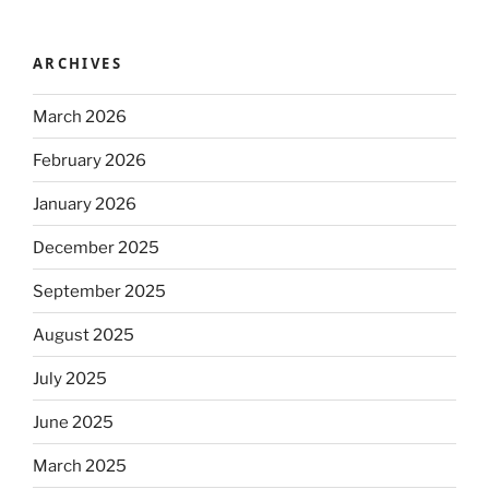
ARCHIVES
March 2026
February 2026
January 2026
December 2025
September 2025
August 2025
July 2025
June 2025
March 2025