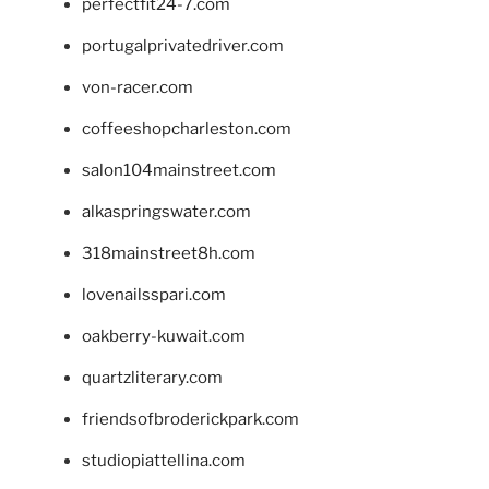
perfectfit24-7.com
portugalprivatedriver.com
von-racer.com
coffeeshopcharleston.com
salon104mainstreet.com
alkaspringswater.com
318mainstreet8h.com
lovenailsspari.com
oakberry-kuwait.com
quartzliterary.com
friendsofbroderickpark.com
studiopiattellina.com