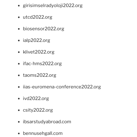
girisimselradyoloji2022.org
utcd2022.org
biosensor2022.org
ialp2022.org
klivet2022.org
ifac-hms2022.org
taoms2022.org
iias-euromena-conference2022.org
ivd2022.org
csity2022.org
ibsarstudyabroad.com
bennusehgall.com