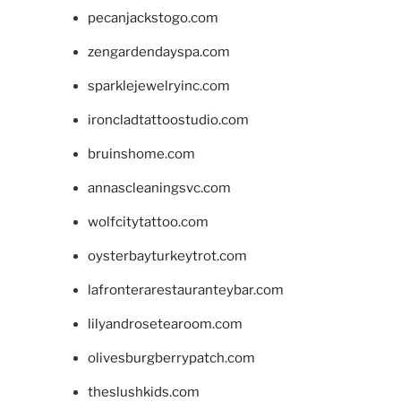
pecanjackstogo.com
zengardendayspa.com
sparklejewelryinc.com
ironcladtattoostudio.com
bruinshome.com
annascleaningsvc.com
wolfcitytattoo.com
oysterbayturkeytrot.com
lafronterarestauranteybar.com
lilyandrosetearoom.com
olivesburgberrypatch.com
theslushkids.com