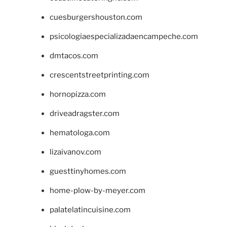
cuesburgershouston.com
psicologiaespecializadaencampeche.com
dmtacos.com
crescentstreetprinting.com
hornopizza.com
driveadragster.com
hematologa.com
lizaivanov.com
guesttinyhomes.com
home-plow-by-meyer.com
palatelatincuisine.com