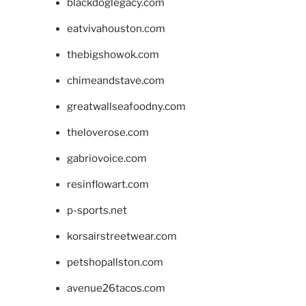
blackdoglegacy.com
eatvivahouston.com
thebigshowok.com
chimeandstave.com
greatwallseafoodny.com
theloverose.com
gabriovoice.com
resinflowart.com
p-sports.net
korsairstreetwear.com
petshopallston.com
avenue26tacos.com