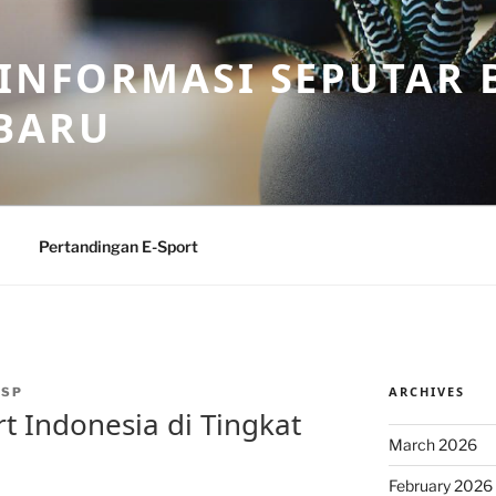
 INFORMASI SEPUTAR B
BARU
Pertandingan E-Sport
ARCHIVES
PSP
rt Indonesia di Tingkat
March 2026
February 2026