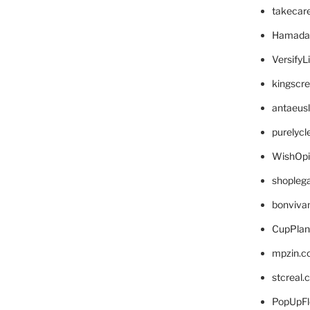
takecar
Hamada
VersifyL
kingscr
antaeus
purelyc
WishOp
shopleg
bonviva
CupPlan
mpzin.c
stcreal.
PopUpFl