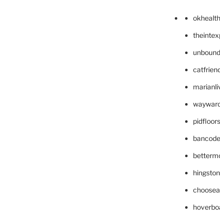
okhealt
theinte
unbound
catfrien
marianli
wayward
pidfloo
bancode
betterm
hingsto
choosea
hoverbo