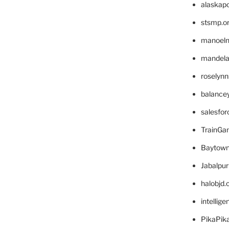
alaskapo
stsmp.o
manoel
mandelae
roselyn
balance
salesfo
TrainG
Baytown
Jabalpu
halobjd
intellig
PikaPik