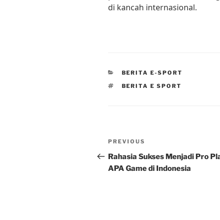
di kancah internasional.
CATEGORIES
BERITA E-SPORT
TAGS
BERITA E SPORT
Post
Previous
PREVIOUS
navigation
Post
Rahasia Sukses Menjadi Pro Pl
APA Game di Indonesia