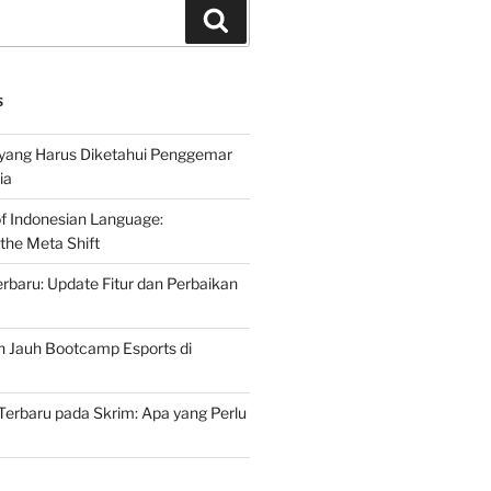
Search
S
 yang Harus Diketahui Penggemar
ia
of Indonesian Language:
the Meta Shift
baru: Update Fitur dan Perbaikan
h Jauh Bootcamp Esports di
erbaru pada Skrim: Apa yang Perlu