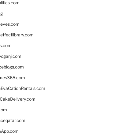
litics.com
rg
neves.com
ffectlibrary.com
ns.com
yoganj.com
rceblogs.com
ames365.com
EvaCationRentals.com
rCakeDelivery.com
.com
enceqatar.com
aApp.com