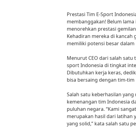
Prestasi Tim E-Sport Indonesi
membanggakan! Belum lama ini
menorehkan prestasi gemilang
Kehadiran mereka di kancah 
memiliki potensi besar dalam 
Menurut CEO dari salah satu t
sport Indonesia di tingkat in
Dibutuhkan kerja keras, dedik
bisa bersaing dengan tim-tim d
Salah satu keberhasilan yang
kemenangan tim Indonesia da
puluhan negara. “Kami sangat
merupakan hasil dari latihan
yang solid,” kata salah satu p