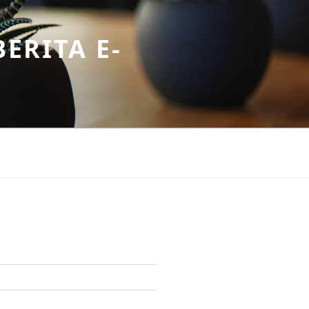
ERITA E-