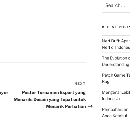
Search
for:
RECENT POST
Nerf Buff: Apa
Nerf di Indones
The Evolution 
Understanding 
Patch Game Ter
Bug
NEXT
Next
Post
Mengenal Lebi
ayer
Poster Turnamen Esport yang
Indonesia
Menarik: Desain yang Tepat untuk
Menarik Perhatian
Pembaharuan T
Anda Ketahui