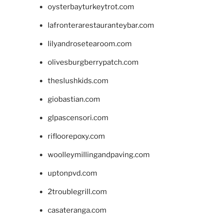
oysterbayturkeytrot.com
lafronterarestauranteybar.com
lilyandrosetearoom.com
olivesburgberrypatch.com
theslushkids.com
giobastian.com
glpascensori.com
rifloorepoxy.com
woolleymillingandpaving.com
uptonpvd.com
2troublegrill.com
casateranga.com