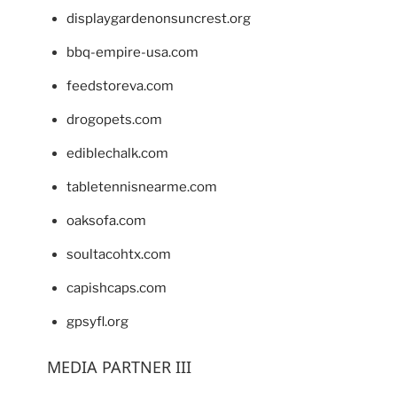
displaygardenonsuncrest.org
bbq-empire-usa.com
feedstoreva.com
drogopets.com
ediblechalk.com
tabletennisnearme.com
oaksofa.com
soultacohtx.com
capishcaps.com
gpsyfl.org
MEDIA PARTNER III