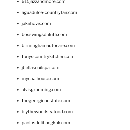
915jazzandmore.com
aguadulce-countryfair.com
jakehovis.com
bosswingsduluth.com
birminghamautocare.com
tonyscountrykitchen.com
jbellasnailspa.com
mychaihouse.com
alvisgrooming.com
thegeorginaestate.com
blythewoodseafood.com
paolosdelibangkok.com