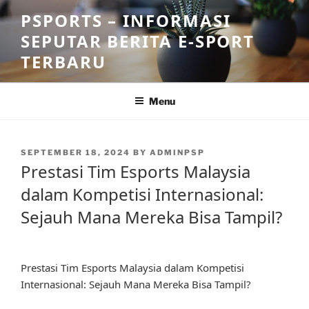
Skip
PSPORTS – INFORMASI
to
SEPUTAR BERITA E-SPORT
content
TERBARU
Menu
POSTED
SEPTEMBER 18, 2024
BY
ADMINPSP
ON
Prestasi Tim Esports Malaysia
dalam Kompetisi Internasional:
Sejauh Mana Mereka Bisa Tampil?
Prestasi Tim Esports Malaysia dalam Kompetisi
Internasional: Sejauh Mana Mereka Bisa Tampil?