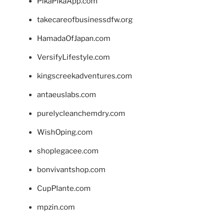
PikaPikaApp.com
takecareofbusinessdfw.org
HamadaOfJapan.com
VersifyLifestyle.com
kingscreekadventures.com
antaeuslabs.com
purelycleanchemdry.com
WishOping.com
shoplegacee.com
bonvivantshop.com
CupPlante.com
mpzin.com