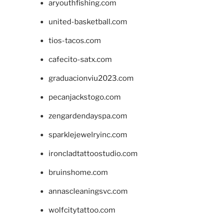
aryouthfishing.com
united-basketball.com
tios-tacos.com
cafecito-satx.com
graduacionviu2023.com
pecanjackstogo.com
zengardendayspa.com
sparklejewelryinc.com
ironcladtattoostudio.com
bruinshome.com
annascleaningsvc.com
wolfcitytattoo.com