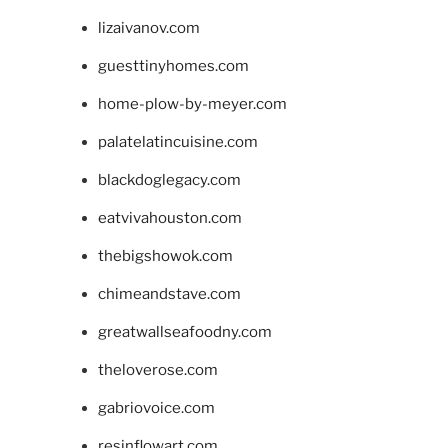
lizaivanov.com
guesttinyhomes.com
home-plow-by-meyer.com
palatelatincuisine.com
blackdoglegacy.com
eatvivahouston.com
thebigshowok.com
chimeandstave.com
greatwallseafoodny.com
theloverose.com
gabriovoice.com
resinflowart.com