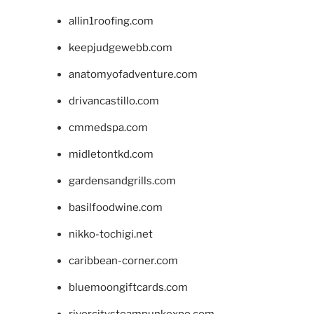
allin1roofing.com
keepjudgewebb.com
anatomyofadventure.com
drivancastillo.com
cmmedspa.com
midletontkd.com
gardensandgrills.com
basilfoodwine.com
nikko-tochigi.net
caribbean-corner.com
bluemoongiftcards.com
rivercitysteampunkexpo.com