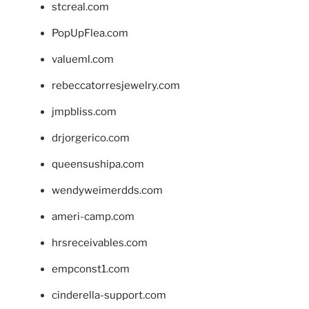
stcreal.com
PopUpFlea.com
valueml.com
rebeccatorresjewelry.com
jmpbliss.com
drjorgerico.com
queensushipa.com
wendyweimerdds.com
ameri-camp.com
hrsreceivables.com
empconst1.com
cinderella-support.com