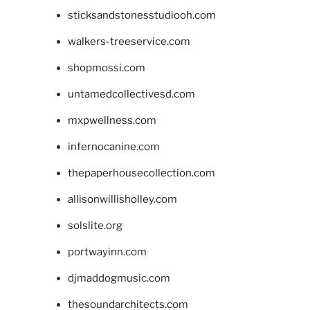
sticksandstonesstudiooh.com
walkers-treeservice.com
shopmossi.com
untamedcollectivesd.com
mxpwellness.com
infernocanine.com
thepaperhousecollection.com
allisonwillisholley.com
solslite.org
portwayinn.com
djmaddogmusic.com
thesoundarchitects.com