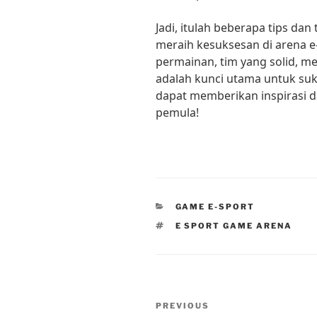
Jadi, itulah beberapa tips dan
meraih kesuksesan di arena e-S
permainan, tim yang solid, men
adalah kunci utama untuk suks
dapat memberikan inspirasi d
pemula!
CATEGORIES
GAME E-SPORT
TAGS
E SPORT GAME ARENA
Post
Previous
PREVIOUS