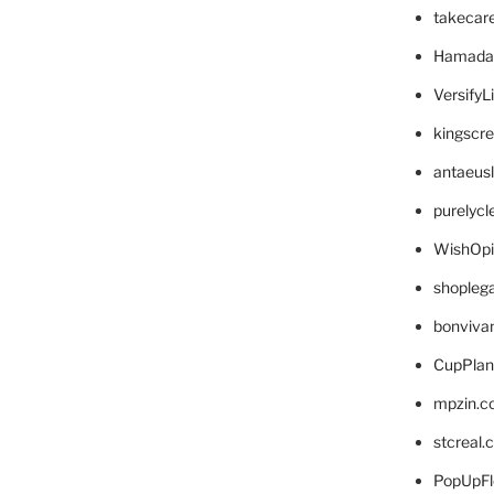
takecar
Hamada
VersifyL
kingscr
antaeus
purelyc
WishOp
shopleg
bonviva
CupPlan
mpzin.c
stcreal.
PopUpFl