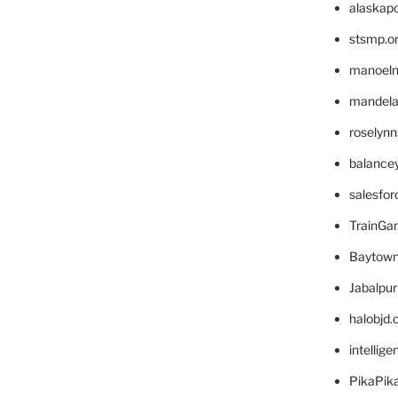
alaskapo
stsmp.o
manoel
mandelae
roselyn
balance
salesfo
TrainG
Baytown
Jabalpu
halobjd
intellig
PikaPik