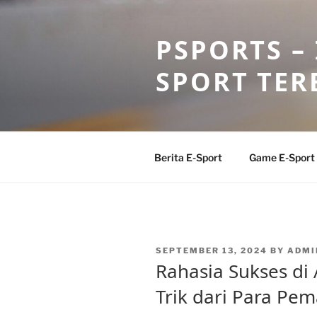
Skip
to
PSPORTS –
content
SPORT TER
Berita E-Sport
Game E-Sport
POSTED
SEPTEMBER 13, 2024
BY
ADMI
ON
Rahasia Sukses di 
Trik dari Para Pem