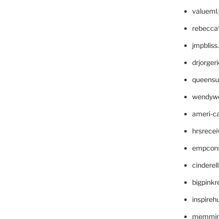
valueml
rebecca
jmpblis
drjorger
queensu
wendyw
ameri-
hrsrece
empcon
cinderel
bigpinkr
inspireh
memming