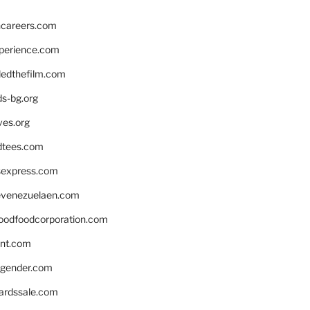
hcareers.com
xperience.com
edthefilm.com
ds-bg.org
ves.org
tees.com
rsexpress.com
venezuelaen.com
oodfoodcorporation.com
nnt.com
gender.com
ardssale.com