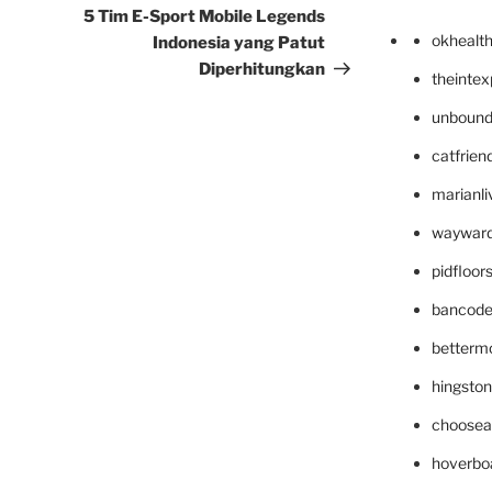
Post
5 Tim E-Sport Mobile Legends
okhealt
Indonesia yang Patut
Diperhitungkan
theinte
unbound
catfrien
marianli
wayward
pidfloo
bancode
betterm
hingsto
choosea
hoverbo