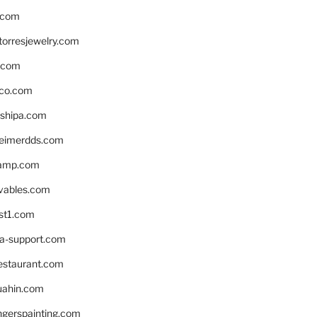
.com
torresjewelry.com
s.com
ico.com
shipa.com
eimerdds.com
camp.com
ivables.com
st1.com
la-support.com
estaurant.com
uahin.com
erspainting.com