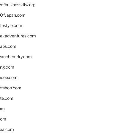
eofbusinessdfw.org
OfJapan.com
ifestyle.com
eekadventures.com
labs.com
leanchemdry.com
ing.com
acee.com
ntshop.com
te.com
om
com
ea.com