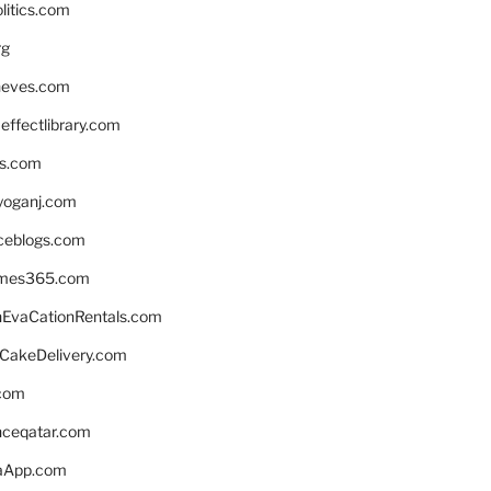
litics.com
rg
neves.com
ffectlibrary.com
ns.com
yoganj.com
rceblogs.com
ames365.com
EvaCationRentals.com
rCakeDelivery.com
.com
enceqatar.com
aApp.com