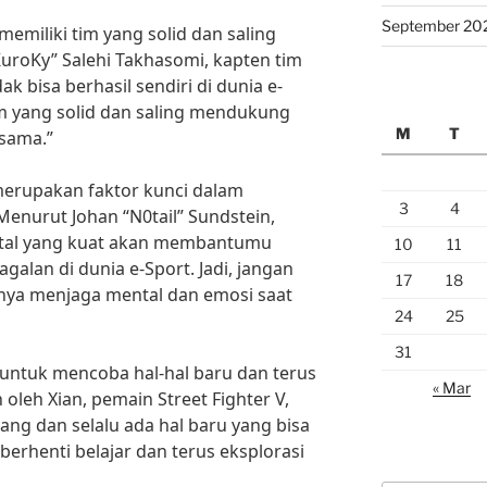
September 20
 memiliki tim yang solid dan saling
roKy” Salehi Takhasomi, kapten tim
k bisa berhasil sendiri di dunia e-
im yang solid dan saling mendukung
M
T
sama.”
 merupakan faktor kunci dalam
3
4
Menurut Johan “N0tail” Sundstein,
ntal yang kuat akan membantumu
10
11
alan di dunia e-Sport. Jadi, jangan
17
18
ya menjaga mental dan emosi saat
24
25
31
t untuk mencoba hal-hal baru dan terus
« Mar
n oleh Xian, pemain Street Fighter V,
ang dan selalu ada hal baru yang bisa
h berhenti belajar dan terus eksplorasi