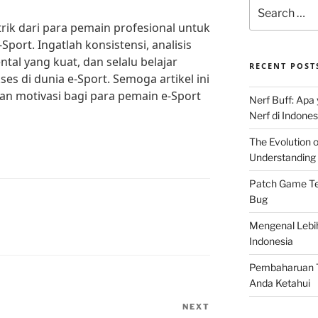
Search
for:
 trik dari para pemain profesional untuk
port. Ingatlah konsistensi, analisis
tal yang kuat, dan selalu belajar
RECENT POST
es di dunia e-Sport. Semoga artikel ini
an motivasi bagi para pemain e-Sport
Nerf Buff: Apa
Nerf di Indones
The Evolution 
Understanding 
Patch Game Ter
Bug
Mengenal Lebi
Indonesia
Pembaharuan T
Anda Ketahui
NEXT
Next