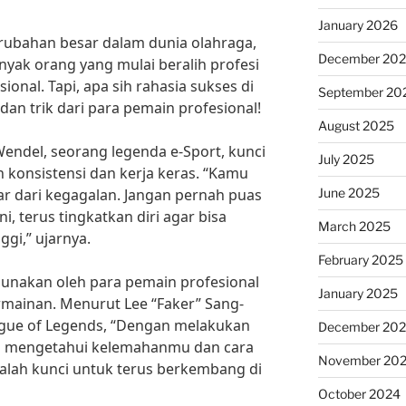
January 2026
rubahan besar dalam dunia olahraga,
December 20
nyak orang yang mulai beralih profesi
onal. Tapi, apa sih rahasia sukses di
September 20
dan trik dari para pemain profesional!
August 2025
Wendel, seorang legenda e-Sport, kunci
July 2025
h konsistensi dan kerja keras. “Kamu
June 2025
jar dari kegagalan. Jangan pernah puas
 terus tingkatkan diri agar bisa
March 2025
nggi,” ujarnya.
February 2025
igunakan oleh para pemain profesional
January 2025
rmainan. Menurut Lee “Faker” Sang-
ague of Legends, “Dengan melakukan
December 20
sa mengetahui kelemahanmu dan cara
November 20
alah kunci untuk terus berkembang di
October 2024