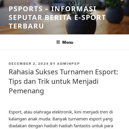
Skip
PSPORTS – INFORMASI
to
SEPUTAR BERITA E-SPORT
content
TERBARU
Menu
POSTED
DECEMBER 2, 2024
BY
ADMINPSP
ON
Rahasia Sukses Turnamen Esport:
Tips dan Trik untuk Menjadi
Pemenang
Esport, atau olahraga elektronik, kini menjadi tren di
kalangan anak muda. Banyak turnamen esport yang
diadakan dengan hadiah-hadiah fantastis untuk para