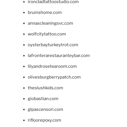
ironcladtattoostudio.com
bruinshome.com
annascleaningsvc.com
wolfcitytattoo.com
oysterbayturkeytrot.com
lafronterarestauranteybar.com
lilyandrosetearoom.com
olivesburgberrypatch.com
theslushkids.com
giobastian.com
glpascensori.com
rifloorepoxy.com