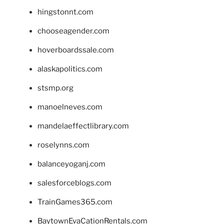
hingstonnt.com
chooseagender.com
hoverboardssale.com
alaskapolitics.com
stsmp.org
manoelneves.com
mandelaeffectlibrary.com
roselynns.com
balanceyoganj.com
salesforceblogs.com
TrainGames365.com
BaytownEvaCationRentals.com