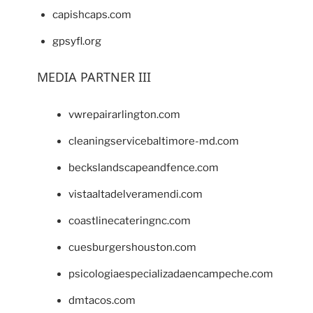
capishcaps.com
gpsyfl.org
MEDIA PARTNER III
vwrepairarlington.com
cleaningservicebaltimore-md.com
beckslandscapeandfence.com
vistaaltadelveramendi.com
coastlinecateringnc.com
cuesburgershouston.com
psicologiaespecializadaencampeche.com
dmtacos.com