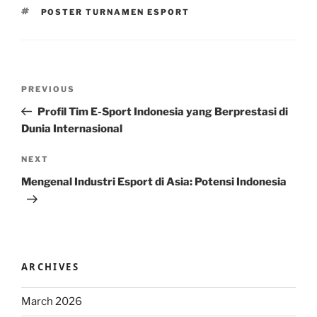
TAGS
POSTER TURNAMEN ESPORT
Post
Previous
PREVIOUS
navigation
Post
Profil Tim E-Sport Indonesia yang Berprestasi di
Dunia Internasional
Next
NEXT
Post
Mengenal Industri Esport di Asia: Potensi Indonesia
ARCHIVES
March 2026