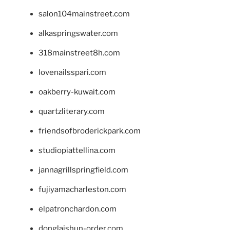
salon104mainstreet.com
alkaspringswater.com
318mainstreet8h.com
lovenailsspari.com
oakberry-kuwait.com
quartzliterary.com
friendsofbroderickpark.com
studiopiattellina.com
jannagrillspringfield.com
fujiyamacharleston.com
elpatronchardon.com
donglaishun-order.com