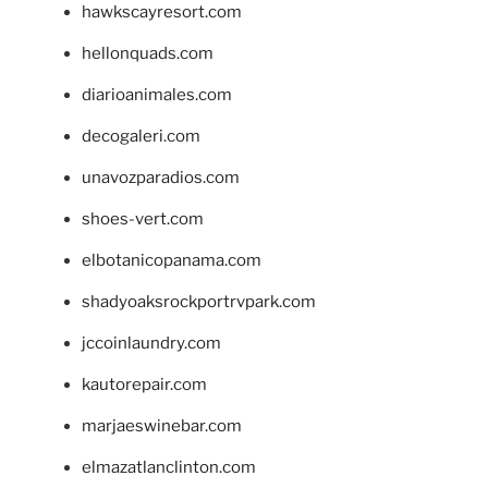
hawkscayresort.com
hellonquads.com
diarioanimales.com
decogaleri.com
unavozparadios.com
shoes-vert.com
elbotanicopanama.com
shadyoaksrockportrvpark.com
jccoinlaundry.com
kautorepair.com
marjaeswinebar.com
elmazatlanclinton.com