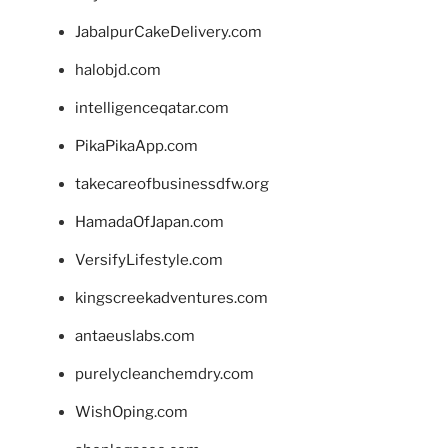
JabalpurCakeDelivery.com
halobjd.com
intelligenceqatar.com
PikaPikaApp.com
takecareofbusinessdfw.org
HamadaOfJapan.com
VersifyLifestyle.com
kingscreekadventures.com
antaeuslabs.com
purelycleanchemdry.com
WishOping.com