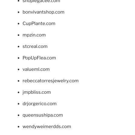
shoplegacee.com
bonvivantshop.com
CupPlante.com
mpzin.com
stcreal.com
PopUpFlea.com
valueml.com
rebeccatorresjewelry.com
jmpbliss.com
drjorgerico.com
queensushipa.com
wendyweimerdds.com