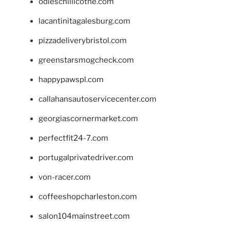
odieschillicothe.com
lacantinitagalesburg.com
pizzadeliverybristol.com
greenstarsmogcheck.com
happypawspl.com
callahansautoservicecenter.com
georgiascornermarket.com
perfectfit24-7.com
portugalprivatedriver.com
von-racer.com
coffeeshopcharleston.com
salon104mainstreet.com