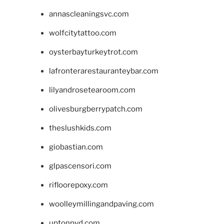
annascleaningsvc.com
wolfcitytattoo.com
oysterbayturkeytrot.com
lafronterarestauranteybar.com
lilyandrosetearoom.com
olivesburgberrypatch.com
theslushkids.com
giobastian.com
glpascensori.com
rifloorepoxy.com
woolleymillingandpaving.com
uptonpvd.com