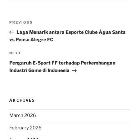
Post
Previous
PREVIOUS
navigation
Post
Laga Menarik antara Esporte Clube Água Santa
vs Pouso Alegre FC
Next
NEXT
Post
Pengaruh E-Sport FF terhadap Perkembangan
Industri Game di Indonesia
ARCHIVES
March 2026
February 2026