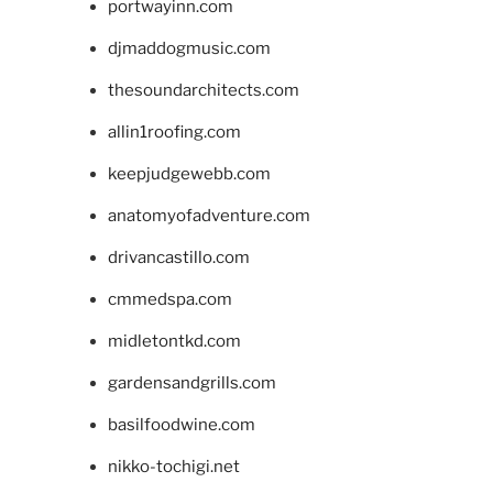
portwayinn.com
djmaddogmusic.com
thesoundarchitects.com
allin1roofing.com
keepjudgewebb.com
anatomyofadventure.com
drivancastillo.com
cmmedspa.com
midletontkd.com
gardensandgrills.com
basilfoodwine.com
nikko-tochigi.net