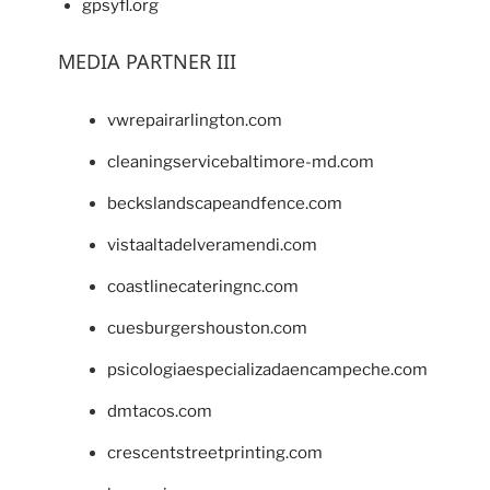
gpsyfl.org
MEDIA PARTNER III
vwrepairarlington.com
cleaningservicebaltimore-md.com
beckslandscapeandfence.com
vistaaltadelveramendi.com
coastlinecateringnc.com
cuesburgershouston.com
psicologiaespecializadaencampeche.com
dmtacos.com
crescentstreetprinting.com