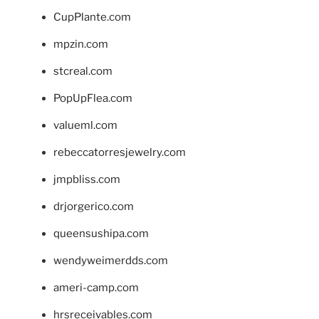
CupPlante.com
mpzin.com
stcreal.com
PopUpFlea.com
valueml.com
rebeccatorresjewelry.com
jmpbliss.com
drjorgerico.com
queensushipa.com
wendyweimerdds.com
ameri-camp.com
hrsreceivables.com