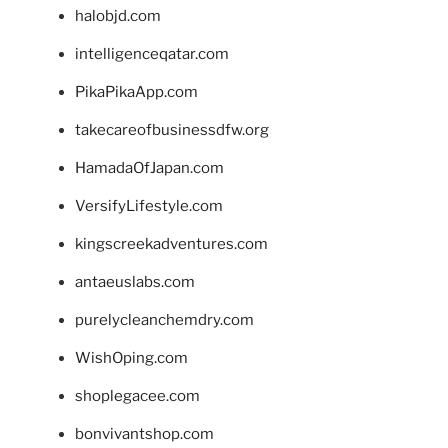
halobjd.com
intelligenceqatar.com
PikaPikaApp.com
takecareofbusinessdfw.org
HamadaOfJapan.com
VersifyLifestyle.com
kingscreekadventures.com
antaeuslabs.com
purelycleanchemdry.com
WishOping.com
shoplegacee.com
bonvivantshop.com