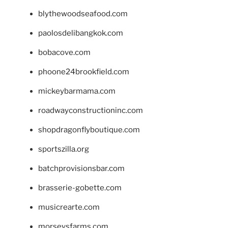
blythewoodseafood.com
paolosdelibangkok.com
bobacove.com
phoone24brookfield.com
mickeybarmama.com
roadwayconstructioninc.com
shopdragonflyboutique.com
sportszilla.org
batchprovisionsbar.com
brasserie-gobette.com
musicrearte.com
morseysfarms.com