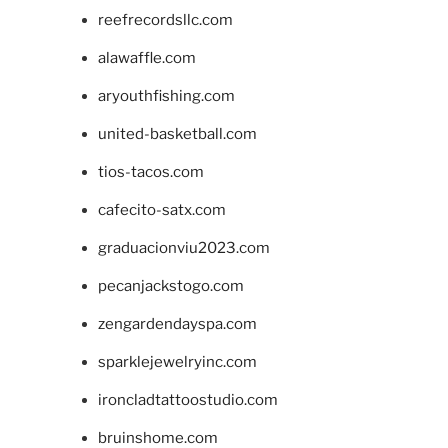
reefrecordsllc.com
alawaffle.com
aryouthfishing.com
united-basketball.com
tios-tacos.com
cafecito-satx.com
graduacionviu2023.com
pecanjackstogo.com
zengardendayspa.com
sparklejewelryinc.com
ironcladtattoostudio.com
bruinshome.com