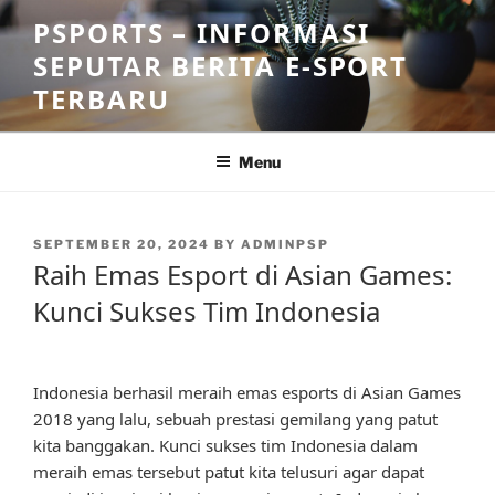
Skip
PSPORTS – INFORMASI
to
SEPUTAR BERITA E-SPORT
content
TERBARU
Menu
POSTED
SEPTEMBER 20, 2024
BY
ADMINPSP
ON
Raih Emas Esport di Asian Games:
Kunci Sukses Tim Indonesia
Indonesia berhasil meraih emas esports di Asian Games
2018 yang lalu, sebuah prestasi gemilang yang patut
kita banggakan. Kunci sukses tim Indonesia dalam
meraih emas tersebut patut kita telusuri agar dapat