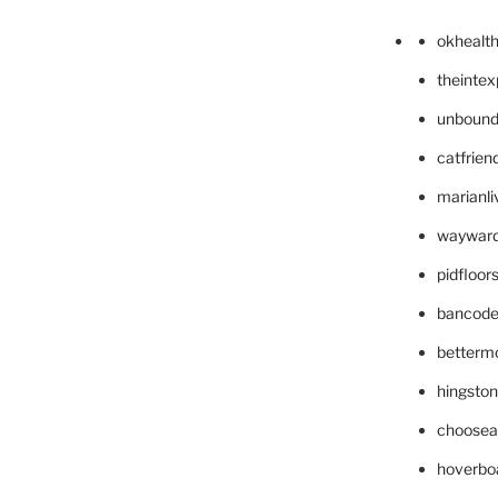
okhealt
theinte
unbound
catfrien
marianli
wayward
pidfloo
bancode
betterm
hingsto
choosea
hoverbo