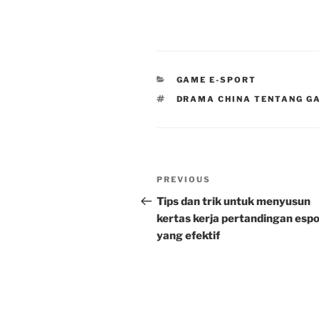
CATEGORIES
GAME E-SPORT
TAGS
DRAMA CHINA TENTANG G
Post
Previous
PREVIOUS
navigation
Post
Tips dan trik untuk menyusun
kertas kerja pertandingan espo
yang efektif