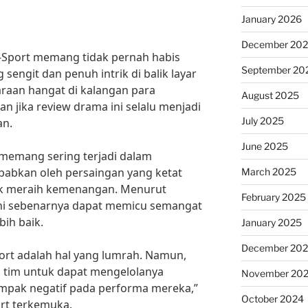
January 2026
December 20
-Sport memang tidak pernah habis
September 20
sengit dan penuh intrik di balik layar
raan hangat di kalangan para
August 2025
n jika review drama ini selalu menjadi
July 2025
an.
June 2025
 memang sering terjadi dalam
sebabkan oleh persaingan yang ketat
March 2025
uk meraih kemenangan. Menurut
February 2025
k ini sebenarnya dapat memicu semangat
bih baik.
January 2025
December 20
port adalah hal yang lumrah. Namun,
n tim untuk dapat mengelolanya
November 20
ampak negatif pada performa mereka,”
October 2024
ort terkemuka.