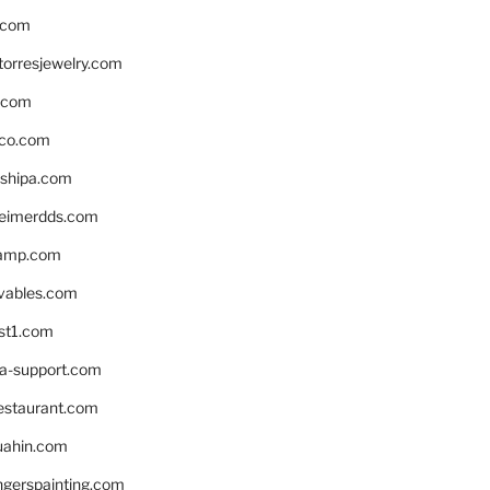
.com
torresjewelry.com
s.com
ico.com
shipa.com
eimerdds.com
camp.com
ivables.com
st1.com
la-support.com
estaurant.com
uahin.com
erspainting.com