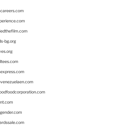
hcareers.com
xperience.com
edthefilm.com
ds-bg.org
ves.org
tees.com
rsexpress.com
venezuelaen.com
oodfoodcorporation.com
nnt.com
gender.com
ardssale.com