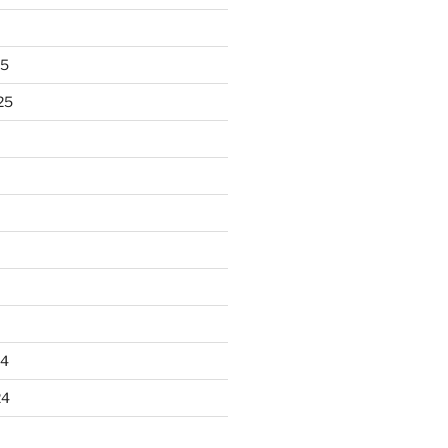
25
25
24
24