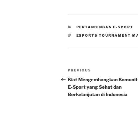
CATEGORIES
PERTANDINGAN E-SPORT
TAGS
ESPORTS TOURNAMENT M
Post
Previous
PREVIOUS
navigation
Post
Kiat Mengembangkan Komunit
E-Sport yang Sehat dan
Berkelanjutan di Indonesia