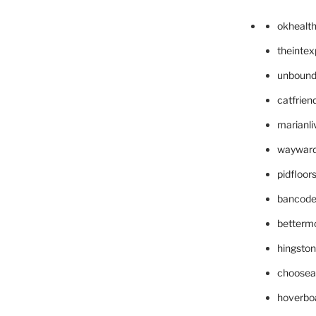
okhealt
theinte
unbound
catfrien
marianli
wayward
pidfloo
bancode
betterm
hingsto
choosea
hoverbo