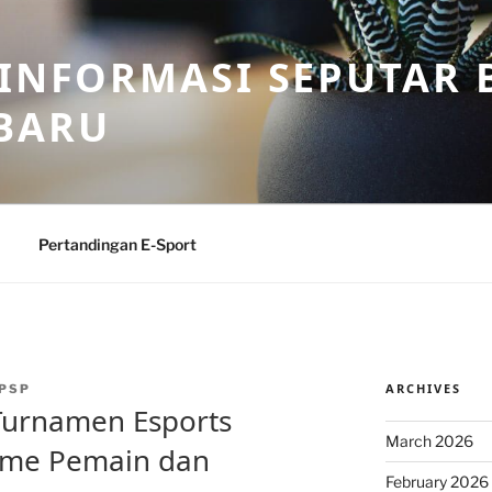
 INFORMASI SEPUTAR B
BARU
Pertandingan E-Sport
ARCHIVES
PSP
Turnamen Esports
March 2026
asme Pemain dan
February 2026