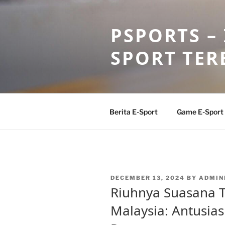
Skip
to
PSPORTS –
content
SPORT TER
Berita E-Sport
Game E-Sport
POSTED
DECEMBER 13, 2024
BY
ADMIN
ON
Riuhnya Suasana 
Malaysia: Antusi