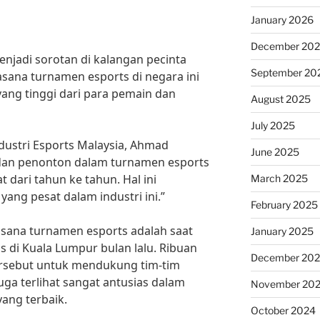
January 2026
December 20
njadi sorotan di kalangan pecinta
September 20
asana turnamen esports di negara ini
ang tinggi dari para pemain dan
August 2025
July 2025
ustri Esports Malaysia, Ahmad
June 2025
dan penonton dalam turnamen esports
 dari tahun ke tahun. Hal ini
March 2025
ng pesat dalam industri ini.”
February 2025
asana turnamen esports adalah saat
January 2025
s di Kuala Lumpur bulan lalu. Ribuan
December 20
rsebut untuk mendukung tim-tim
uga terlihat sangat antusias dalam
November 20
ang terbaik.
October 2024