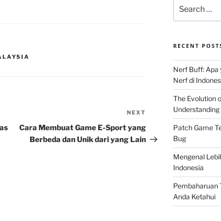
Search
for:
RECENT POST
ALAYSIA
Nerf Buff: Apa
Nerf di Indones
The Evolution 
Understanding 
NEXT
Next
Post
as
Cara Membuat Game E-Sport yang
Patch Game Ter
Bug
Berbeda dan Unik dari yang Lain
Mengenal Lebi
Indonesia
Pembaharuan T
Anda Ketahui