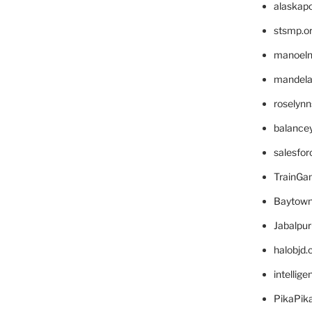
alaskapo
stsmp.o
manoel
mandelae
roselyn
balance
salesfo
TrainG
Baytown
Jabalpu
halobjd
intellig
PikaPik