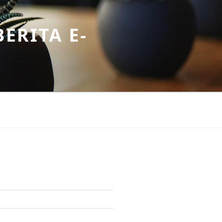
ERITA E-