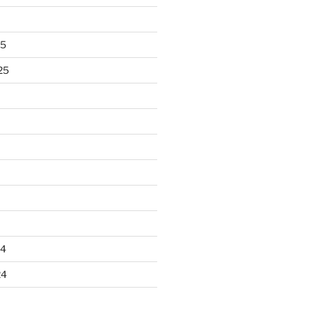
25
25
24
24