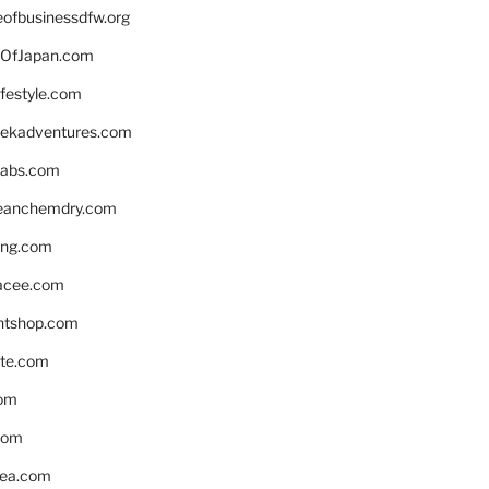
eofbusinessdfw.org
OfJapan.com
ifestyle.com
eekadventures.com
labs.com
leanchemdry.com
ing.com
acee.com
ntshop.com
te.com
om
com
ea.com