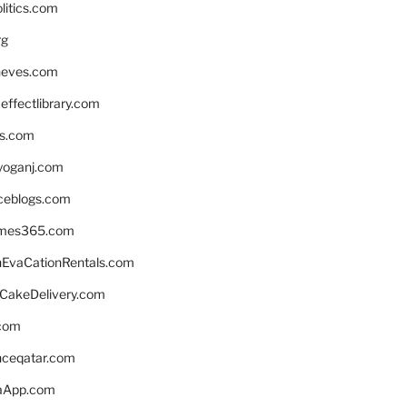
litics.com
rg
neves.com
ffectlibrary.com
ns.com
yoganj.com
rceblogs.com
ames365.com
EvaCationRentals.com
rCakeDelivery.com
.com
enceqatar.com
aApp.com