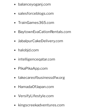
balanceyoganj.com
salesforceblogs.com
TrainGames365.com
BaytownEvaCationRentals.com
JabalpurCakeDelivery.com
halobjd.com
intelligenceqatar.com
PikaPikaApp.com
takecareofbusinessdfw.org
HamadaOfJapan.com
VersifyLifestyle.com
kingscreekadventures.com