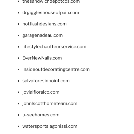
thesandwichdepotcos.com
drgiggleshouseofpain.com
hotflashdesigns.com
garagenadeau.com
lifestylechauffeurservice.com
EverNewNails.com
insideoutdecoratingcentre.com
salvatoresinpoint.com
jovialfloralco.com
johnlscotthometeam.com
u-seehomes.com
watersportslagonissi.com