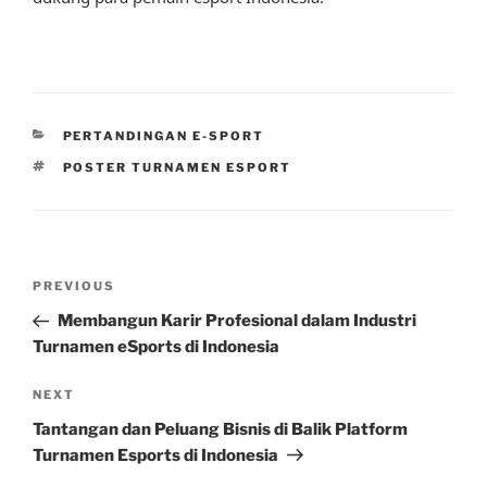
CATEGORIES
PERTANDINGAN E-SPORT
TAGS
POSTER TURNAMEN ESPORT
Post
Previous
PREVIOUS
navigation
Post
Membangun Karir Profesional dalam Industri
Turnamen eSports di Indonesia
Next
NEXT
Post
Tantangan dan Peluang Bisnis di Balik Platform
Turnamen Esports di Indonesia