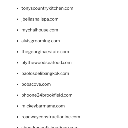
tonyscountrykitchen.com
jbellasnailspa.com
mychaihouse.com
alvisgrooming.com
thegeorginaestate.com
blythewoodseafood.com
paolosdelibangkok.com
bobacove.com
phoone24brookfield.com
mickeybarmama.com
roadwayconstructioninc.com
shopdragonflyboutique.com