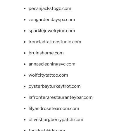
pecanjackstogo.com
zengardendayspa.com
sparklejewelryinc.com
ironcladtattoostudio.com
bruinshome.com
annascleaningsvc.com
wolfcitytattoo.com
oysterbayturkeytrot.com
lafronterarestauranteybar.com
lilyandrosetearoom.com
olivesburgberrypatch.com
theslushkids.com