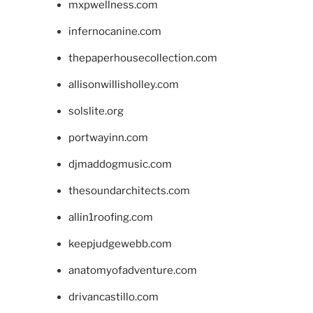
mxpwellness.com
infernocanine.com
thepaperhousecollection.com
allisonwillisholley.com
solslite.org
portwayinn.com
djmaddogmusic.com
thesoundarchitects.com
allin1roofing.com
keepjudgewebb.com
anatomyofadventure.com
drivancastillo.com