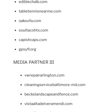
ediblechalk.com
tabletennisnearme.com
oaksofa.com
soultacohtx.com
capishcaps.com
gpsyfl.org
MEDIA PARTNER III
vwrepairarlington.com
cleaningservicebaltimore-md.com
beckslandscapeandfence.com
vistaaltadelveramendi.com