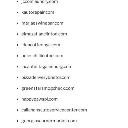
jccoinlaundry.com
kautorepair.com
marjaeswinebar.com
elmazatlanclinton.com
ideacoffeenyc.com
odieschillicothe.com
lacantinitagalesburg.com
pizzadeliverybristol.com
greenstarsmogcheck.com
happypawspl.com
callahansautoservicecenter.com
georgiascornermarket.com