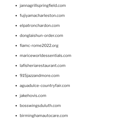
jannagrillspringfield.com
fujiyamacharleston.com
elpatronchardon.com
donglaishun-order.com
fiamc-rome2022.org
mariceworldessentials.com
lafisheriarestaurant.com
915jazzandmore.com
aguadulce-countryfair.com
jakehovis.com
bosswingsduluth.com
birminghamautocare.com