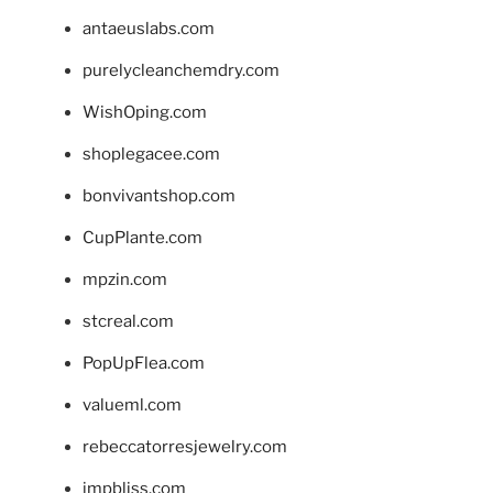
antaeuslabs.com
purelycleanchemdry.com
WishOping.com
shoplegacee.com
bonvivantshop.com
CupPlante.com
mpzin.com
stcreal.com
PopUpFlea.com
valueml.com
rebeccatorresjewelry.com
jmpbliss.com