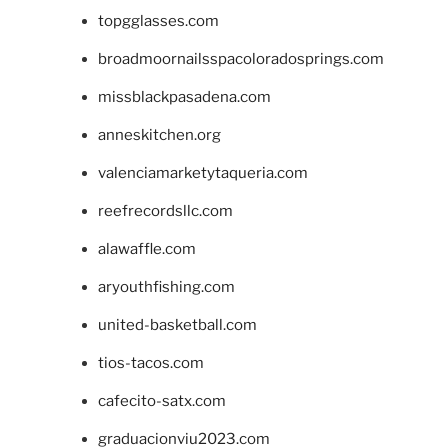
topgglasses.com
broadmoornailsspacoloradosprings.com
missblackpasadena.com
anneskitchen.org
valenciamarketytaqueria.com
reefrecordsllc.com
alawaffle.com
aryouthfishing.com
united-basketball.com
tios-tacos.com
cafecito-satx.com
graduacionviu2023.com