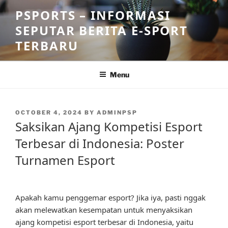
Skip
PSPORTS – INFORMASI
to
SEPUTAR BERITA E-SPORT
content
TERBARU
Menu
POSTED
OCTOBER 4, 2024
BY
ADMINPSP
ON
Saksikan Ajang Kompetisi Esport
Terbesar di Indonesia: Poster
Turnamen Esport
Apakah kamu penggemar esport? Jika iya, pasti nggak
akan melewatkan kesempatan untuk menyaksikan
ajang kompetisi esport terbesar di Indonesia, yaitu