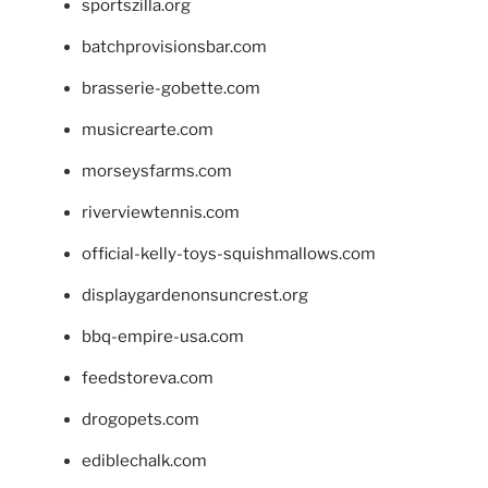
sportszilla.org
batchprovisionsbar.com
brasserie-gobette.com
musicrearte.com
morseysfarms.com
riverviewtennis.com
official-kelly-toys-squishmallows.com
displaygardenonsuncrest.org
bbq-empire-usa.com
feedstoreva.com
drogopets.com
ediblechalk.com