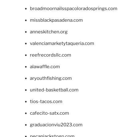
broadmoornailsspacoloradosprings.com
missblackpasadena.com
anneskitchen.org
valenciamarketytaqueria.com
reefrecordsllc.com
alawaffle.com
aryouthfishing.com
united-basketball.com
tios-tacos.com
cafecito-satx.com
graduacionviu2023.com
pecanjackstogo.com