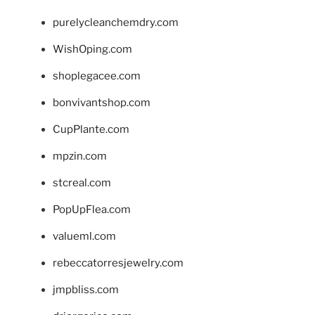
purelycleanchemdry.com
WishOping.com
shoplegacee.com
bonvivantshop.com
CupPlante.com
mpzin.com
stcreal.com
PopUpFlea.com
valueml.com
rebeccatorresjewelry.com
jmpbliss.com