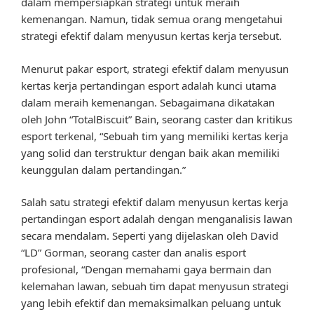
dalam mempersiapkan strategi untuk meraih
kemenangan. Namun, tidak semua orang mengetahui
strategi efektif dalam menyusun kertas kerja tersebut.
Menurut pakar esport, strategi efektif dalam menyusun
kertas kerja pertandingan esport adalah kunci utama
dalam meraih kemenangan. Sebagaimana dikatakan
oleh John “TotalBiscuit” Bain, seorang caster dan kritikus
esport terkenal, “Sebuah tim yang memiliki kertas kerja
yang solid dan terstruktur dengan baik akan memiliki
keunggulan dalam pertandingan.”
Salah satu strategi efektif dalam menyusun kertas kerja
pertandingan esport adalah dengan menganalisis lawan
secara mendalam. Seperti yang dijelaskan oleh David
“LD” Gorman, seorang caster dan analis esport
profesional, “Dengan memahami gaya bermain dan
kelemahan lawan, sebuah tim dapat menyusun strategi
yang lebih efektif dan memaksimalkan peluang untuk