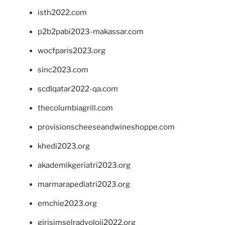
isth2022.com
p2b2pabi2023-makassar.com
wocfparis2023.org
sinc2023.com
scdlqatar2022-qa.com
thecolumbiagrill.com
provisionscheeseandwineshoppe.com
khedi2023.org
akademikgeriatri2023.org
marmarapediatri2023.org
emchie2023.org
girisimselradyoloji2022.org