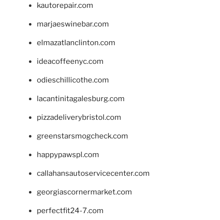
kautorepair.com
marjaeswinebar.com
elmazatlanclinton.com
ideacoffeenyc.com
odieschillicothe.com
lacantinitagalesburg.com
pizzadeliverybristol.com
greenstarsmogcheck.com
happypawspl.com
callahansautoservicecenter.com
georgiascornermarket.com
perfectfit24-7.com