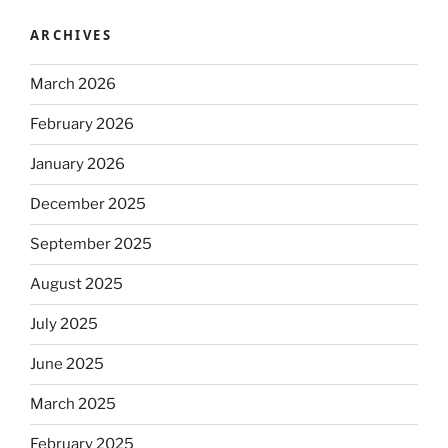
ARCHIVES
March 2026
February 2026
January 2026
December 2025
September 2025
August 2025
July 2025
June 2025
March 2025
February 2025