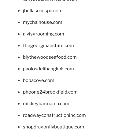
jbellasnailspa.com
mychaihouse.com
alvisgrooming.com
thegeorginaestate.com
blythewoodseafood.com
paolosdelibangkok.com
bobacove.com
phoone24brookfield.com
mickeybarmama.com
roadwayconstructioninc.com
shopdragonflyboutique.com