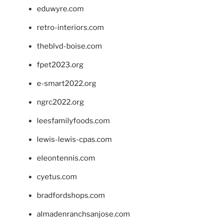
eduwyre.com
retro-interiors.com
theblvd-boise.com
fpet2023.org
e-smart2022.org
ngrc2022.org
leesfamilyfoods.com
lewis-lewis-cpas.com
eleontennis.com
cyetus.com
bradfordshops.com
almadenranchsanjose.com