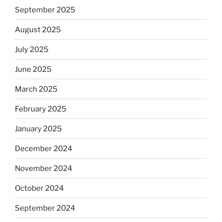
September 2025
August 2025
July 2025
June 2025
March 2025
February 2025
January 2025
December 2024
November 2024
October 2024
September 2024