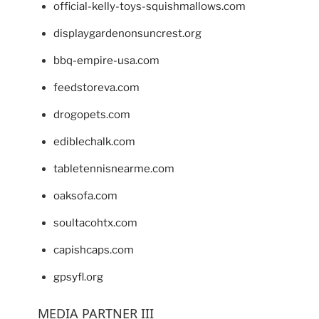
official-kelly-toys-squishmallows.com
displaygardenonsuncrest.org
bbq-empire-usa.com
feedstoreva.com
drogopets.com
ediblechalk.com
tabletennisnearme.com
oaksofa.com
soultacohtx.com
capishcaps.com
gpsyfl.org
MEDIA PARTNER III