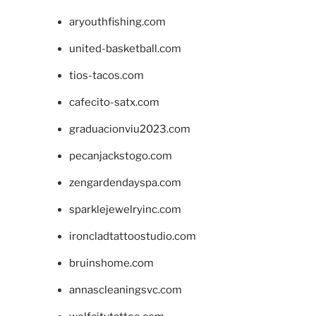
aryouthfishing.com
united-basketball.com
tios-tacos.com
cafecito-satx.com
graduacionviu2023.com
pecanjackstogo.com
zengardendayspa.com
sparklejewelryinc.com
ironcladtattoostudio.com
bruinshome.com
annascleaningsvc.com