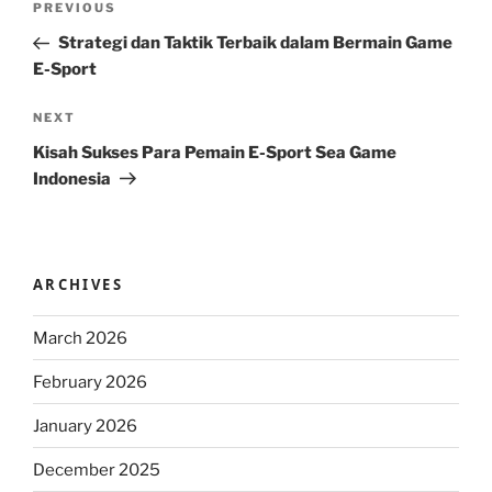
Previous
PREVIOUS
navigation
Post
Strategi dan Taktik Terbaik dalam Bermain Game
E-Sport
Next
NEXT
Post
Kisah Sukses Para Pemain E-Sport Sea Game
Indonesia
ARCHIVES
March 2026
February 2026
January 2026
December 2025