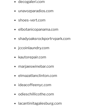
decogaleri.com
unavozparadios.com
shoes-vert.com
elbotanicopanama.com
shadyoaksrockportrvpark.com
jccoinlaundry.com
kautorepair.com
marjaeswinebar.com
elmazatlanclinton.com
ideacoffeenyc.com
odieschillicothe.com
lacantinitagalesburg.com