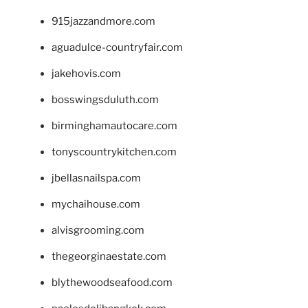
915jazzandmore.com
aguadulce-countryfair.com
jakehovis.com
bosswingsduluth.com
birminghamautocare.com
tonyscountrykitchen.com
jbellasnailspa.com
mychaihouse.com
alvisgrooming.com
thegeorginaestate.com
blythewoodseafood.com