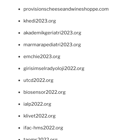
provisionscheeseandwineshoppe.com
khedi2023.org
akademikgeriatri2023.org
marmarapediatri2023.org
emchie2023.org
girisimselradyoloji2022.org
utcd2022.org
biosensor2022.org
ialp2022.org
klivet2022.org
ifac-hms2022.org
taoms2022.org