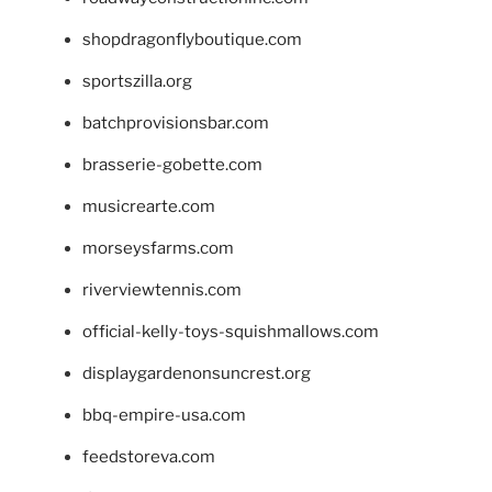
shopdragonflyboutique.com
sportszilla.org
batchprovisionsbar.com
brasserie-gobette.com
musicrearte.com
morseysfarms.com
riverviewtennis.com
official-kelly-toys-squishmallows.com
displaygardenonsuncrest.org
bbq-empire-usa.com
feedstoreva.com