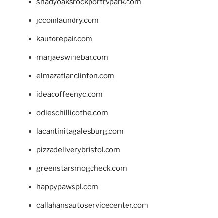
shadyoaksrockportrvpark.com
jccoinlaundry.com
kautorepair.com
marjaeswinebar.com
elmazatlanclinton.com
ideacoffeenyc.com
odieschillicothe.com
lacantinitagalesburg.com
pizzadeliverybristol.com
greenstarsmogcheck.com
happypawspl.com
callahansautoservicecenter.com