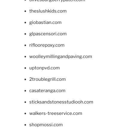
theslushkids.com
giobastian.com
glpascensori.com
rifloorepoxy.com
woolleymillingandpaving.com
uptonpvd.com
2troublegrill.com
casateranga.com
sticksandstonesstudiooh.com
walkers-treeservice.com
shopmossi.com