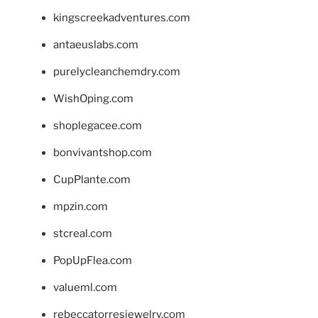
kingscreekadventures.com
antaeuslabs.com
purelycleanchemdry.com
WishOping.com
shoplegacee.com
bonvivantshop.com
CupPlante.com
mpzin.com
stcreal.com
PopUpFlea.com
valueml.com
rebeccatorresjewelry.com