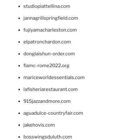
studiopiattellina.com
jannagrillspringfield.com
fujiyamacharleston.com
elpatronchardon.com
donglaishun-order.com
fiamc-rome2022.org
mariceworldessentials.com
lafisheriarestaurant.com
915jazzandmore.com
aguadulce-countryfair.com
jakehovis.com
bosswingsduluth.com