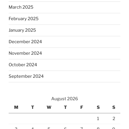
March 2025
February 2025
January 2025
December 2024
November 2024
October 2024
September 2024
August 2026
M
T
W
T
F
S
S
1
2