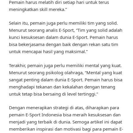
Pemain harus melatih diri setiap hari untuk terus
meningkatkan skill mereka.”
Selain itu, pemain juga perlu memiliki tim yang solid.
Menurut seorang analis E-Sport, “Tim yang solid adalah
kunci kesuksesan dalam dunia E-Sport. Pemain harus
bisa bekerjasama dengan baik dengan rekan satu tim
untuk mencapai hasil yang maksimal.”
Terakhir, pemain juga perlu memiliki mental yang kuat.
Menurut seorang psikolog olahraga, “Mental yang kuat
sangat penting dalam dunia E-Sport. Pemain harus bisa
menghadapi tekanan dan kekalahan dengan tenang
untuk tetap bisa bersaing di level tertinggi.”
Dengan menerapkan strategi di atas, diharapkan para
pemain E-Sport Indonesia bisa meraih kesuksesan dan
menjadi yang terbaik di dunia. Semoga artikel ini dapat
memberikan inspirasi dan motivasi bagi para pemain E-