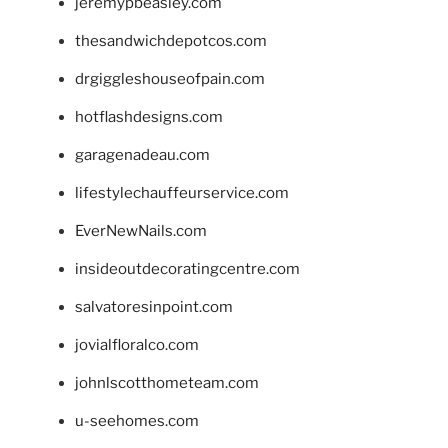
jeremypbeasley.com
thesandwichdepotcos.com
drgiggleshouseofpain.com
hotflashdesigns.com
garagenadeau.com
lifestylechauffeurservice.com
EverNewNails.com
insideoutdecoratingcentre.com
salvatoresinpoint.com
jovialfloralco.com
johnlscotthometeam.com
u-seehomes.com