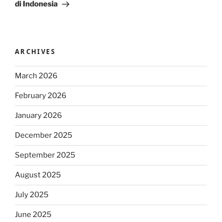
di Indonesia
ARCHIVES
March 2026
February 2026
January 2026
December 2025
September 2025
August 2025
July 2025
June 2025