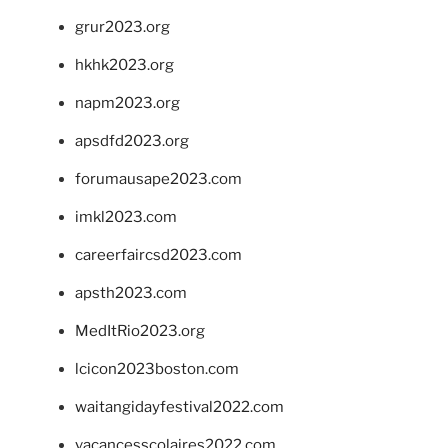
grur2023.org
hkhk2023.org
napm2023.org
apsdfd2023.org
forumausape2023.com
imkl2023.com
careerfaircsd2023.com
apsth2023.com
MedItRio2023.org
lcicon2023boston.com
waitangidayfestival2022.com
vacancesscolaires2022.com