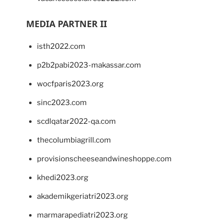
MEDIA PARTNER II
isth2022.com
p2b2pabi2023-makassar.com
wocfparis2023.org
sinc2023.com
scdlqatar2022-qa.com
thecolumbiagrill.com
provisionscheeseandwineshoppe.com
khedi2023.org
akademikgeriatri2023.org
marmarapediatri2023.org