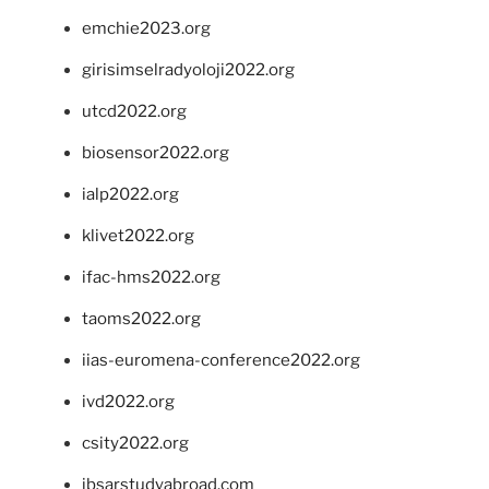
emchie2023.org
girisimselradyoloji2022.org
utcd2022.org
biosensor2022.org
ialp2022.org
klivet2022.org
ifac-hms2022.org
taoms2022.org
iias-euromena-conference2022.org
ivd2022.org
csity2022.org
ibsarstudyabroad.com