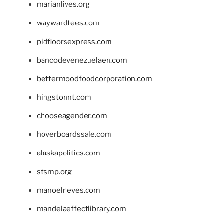
marianlives.org
waywardtees.com
pidfloorsexpress.com
bancodevenezuelaen.com
bettermoodfoodcorporation.com
hingstonnt.com
chooseagender.com
hoverboardssale.com
alaskapolitics.com
stsmp.org
manoelneves.com
mandelaeffectlibrary.com