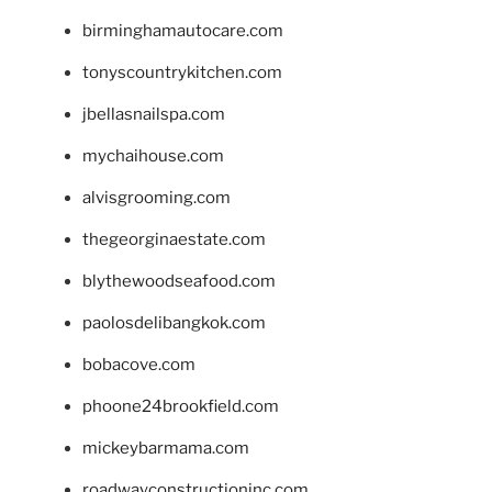
birminghamautocare.com
tonyscountrykitchen.com
jbellasnailspa.com
mychaihouse.com
alvisgrooming.com
thegeorginaestate.com
blythewoodseafood.com
paolosdelibangkok.com
bobacove.com
phoone24brookfield.com
mickeybarmama.com
roadwayconstructioninc.com