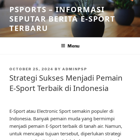
Skip
PSPORTS – INFORMASI
to
SEPUTAR BERITA E-SPORT
content
TERBARU
Menu
POSTED
OCTOBER 25, 2024
BY
ADMINPSP
ON
Strategi Sukses Menjadi Pemain
E-Sport Terbaik di Indonesia
E-Sport atau Electronic Sport semakin populer di
Indonesia. Banyak pemain muda yang bermimpi
menjadi pemain E-Sport terbaik di tanah air. Namun,
untuk mencapai tujuan tersebut, diperlukan strategi