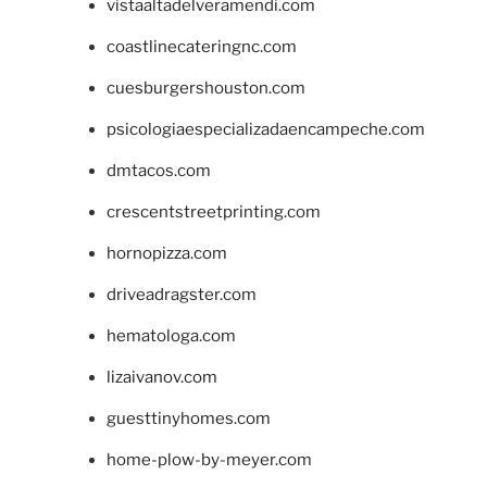
vistaaltadelveramendi.com
coastlinecateringnc.com
cuesburgershouston.com
psicologiaespecializadaencampeche.com
dmtacos.com
crescentstreetprinting.com
hornopizza.com
driveadragster.com
hematologa.com
lizaivanov.com
guesttinyhomes.com
home-plow-by-meyer.com