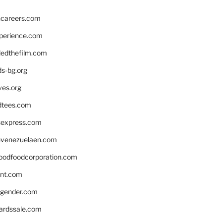
hcareers.com
xperience.com
edthefilm.com
ds-bg.org
ves.org
tees.com
rsexpress.com
venezuelaen.com
oodfoodcorporation.com
nnt.com
gender.com
ardssale.com