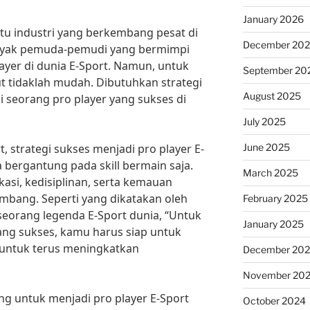
January 2026
atu industri yang berkembang pesat di
December 20
anyak pemuda-pemudi yang bermimpi
ayer di dunia E-Sport. Namun, untuk
September 20
 tidaklah mudah. Dibutuhkan strategi
August 2025
i seorang pro player yang sukses di
July 2025
June 2025
, strategi sukses menjadi pro player E-
a bergantung pada skill bermain saja.
March 2025
asi, kedisiplinan, serta kemauan
embang. Seperti yang dikatakan oleh
February 2025
 seorang legenda E-Sport dunia, “Untuk
January 2025
ang sukses, kamu harus siap untuk
untuk terus meningkatkan
December 20
November 20
ing untuk menjadi pro player E-Sport
October 2024