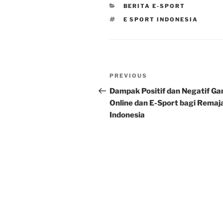
CATEGORIES
BERITA E-SPORT
TAGS
E SPORT INDONESIA
Post
Previous
PREVIOUS
navigation
Post
Dampak Positif dan Negatif G
Online dan E-Sport bagi Remaj
Indonesia