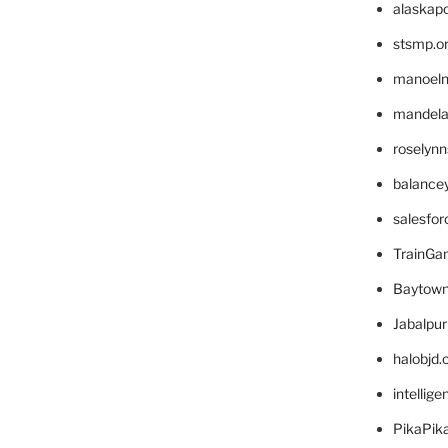
alaskapo
stsmp.o
manoel
mandelae
roselyn
balance
salesfo
TrainG
Baytown
Jabalpu
halobjd
intellig
PikaPik