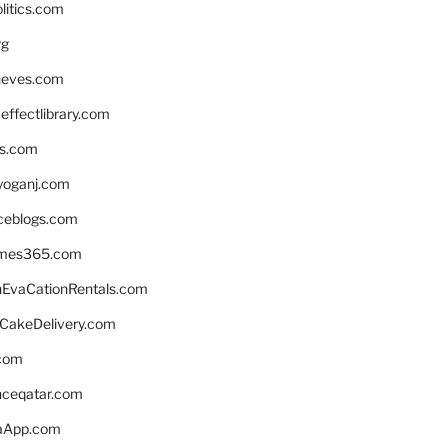
litics.com
rg
neves.com
ffectlibrary.com
ns.com
yoganj.com
rceblogs.com
ames365.com
EvaCationRentals.com
rCakeDelivery.com
.com
enceqatar.com
aApp.com