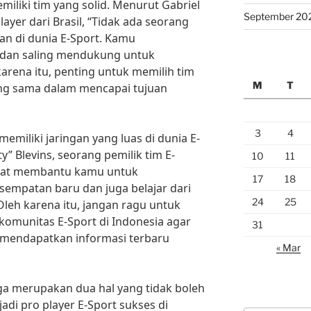
miliki tim yang solid. Menurut Gabriel
September 20
layer dari Brasil, “Tidak ada seorang
ian di dunia E-Sport. Kamu
 dan saling mendukung untuk
arena itu, penting untuk memilih tim
M
T
yang sama dalam mencapai tujuan
3
4
 memiliki jaringan yang luas di dunia E-
y” Blevins, seorang pemilik tim E-
10
11
dapat membantu kamu untuk
17
18
mpatan baru dan juga belajar dari
24
25
Oleh karena itu, jangan ragu untuk
omunitas E-Sport di Indonesia agar
31
mendapatkan informasi terbaru
« Mar
ga merupakan dua hal yang tidak boleh
adi pro player E-Sport sukses di