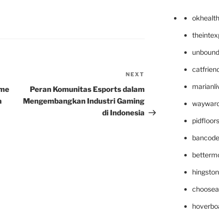
okhealt
theinte
unbound
catfrien
NEXT
Next
marianli
Post
ame
Peran Komunitas Esports dalam
a
Mengembangkan Industri Gaming
wayward
di Indonesia
pidfloo
bancode
betterm
hingsto
choosea
hoverbo