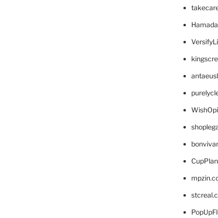
takecar
Hamada
VersifyL
kingscr
antaeus
purelyc
WishOp
shopleg
bonviva
CupPlan
mpzin.c
stcreal.
PopUpFl