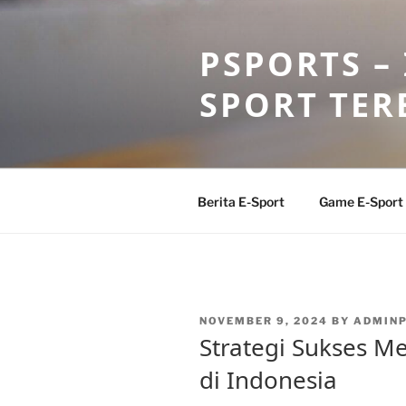
Skip
to
PSPORTS –
content
SPORT TER
Berita E-Sport
Game E-Sport
POSTED
NOVEMBER 9, 2024
BY
ADMIN
ON
Strategi Sukses Me
di Indonesia