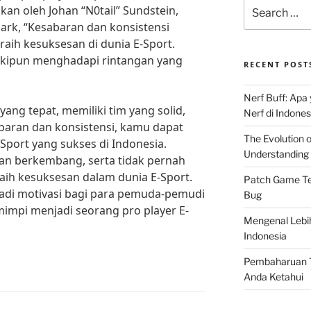
Search
kan oleh Johan “N0tail” Sundstein,
for:
ark, “Kesabaran dan konsistensi
aih kesuksesan di dunia E-Sport.
kipun menghadapi rintangan yang
RECENT POST
Nerf Buff: Apa
ng tepat, memiliki tim yang solid,
Nerf di Indones
abaran dan konsistensi, kamu dapat
The Evolution 
Sport yang sukses di Indonesia.
Understanding 
dan berkembang, serta tidak pernah
aih kesuksesan dalam dunia E-Sport.
Patch Game Ter
jadi motivasi bagi para pemuda-pemudi
Bug
mimpi menjadi seorang pro player E-
Mengenal Lebi
Indonesia
Pembaharuan T
Anda Ketahui