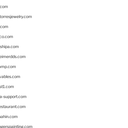
.com
torresjewelry.com
s.com
ico.com
shipa.com
eimerdds.com
camp.com
ivables.com
st1.com
la-support.com
estaurant.com
uahin.com
erspainting.com