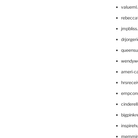
valueml
rebecca
jmpblis
drjorger
queensu
wendyw
ameri-
hrsrece
empcon
cinderel
bigpinkr
inspireh
memming