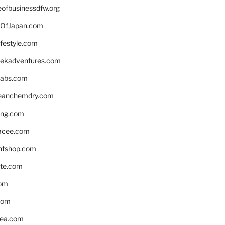
eofbusinessdfw.org
OfJapan.com
ifestyle.com
eekadventures.com
labs.com
leanchemdry.com
ing.com
acee.com
ntshop.com
te.com
om
com
ea.com