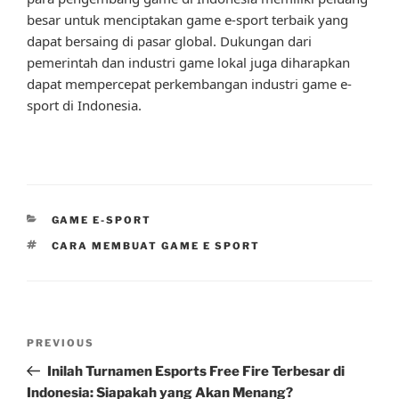
besar untuk menciptakan game e-sport terbaik yang
dapat bersaing di pasar global. Dukungan dari
pemerintah dan industri game lokal juga diharapkan
dapat mempercepat perkembangan industri game e-
sport di Indonesia.
CATEGORIES
GAME E-SPORT
TAGS
CARA MEMBUAT GAME E SPORT
Post
Previous
PREVIOUS
navigation
Post
Inilah Turnamen Esports Free Fire Terbesar di
Indonesia: Siapakah yang Akan Menang?