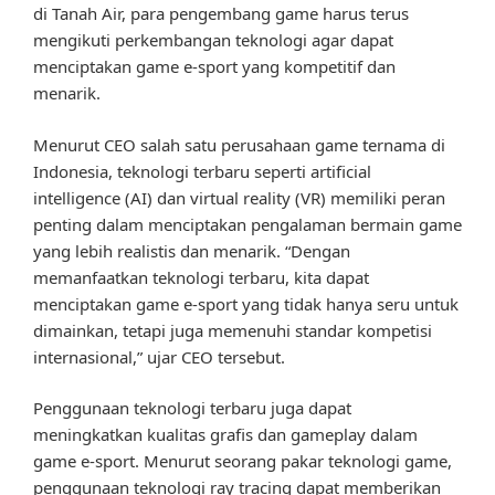
di Tanah Air, para pengembang game harus terus
mengikuti perkembangan teknologi agar dapat
menciptakan game e-sport yang kompetitif dan
menarik.
Menurut CEO salah satu perusahaan game ternama di
Indonesia, teknologi terbaru seperti artificial
intelligence (AI) dan virtual reality (VR) memiliki peran
penting dalam menciptakan pengalaman bermain game
yang lebih realistis dan menarik. “Dengan
memanfaatkan teknologi terbaru, kita dapat
menciptakan game e-sport yang tidak hanya seru untuk
dimainkan, tetapi juga memenuhi standar kompetisi
internasional,” ujar CEO tersebut.
Penggunaan teknologi terbaru juga dapat
meningkatkan kualitas grafis dan gameplay dalam
game e-sport. Menurut seorang pakar teknologi game,
penggunaan teknologi ray tracing dapat memberikan