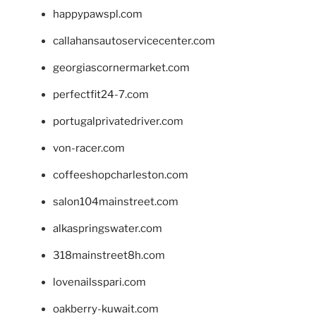
happypawspl.com
callahansautoservicecenter.com
georgiascornermarket.com
perfectfit24-7.com
portugalprivatedriver.com
von-racer.com
coffeeshopcharleston.com
salon104mainstreet.com
alkaspringswater.com
318mainstreet8h.com
lovenailsspari.com
oakberry-kuwait.com