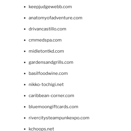
keepjudgewebb.com
anatomyofadventure.com
drivancastillo.com
cmmedspa.com
midletontkd.com
gardensandgrills.com
basilfoodwine.com
nikko-tochigi.net
caribbean-corner.com
bluemoongiftcards.com
rivercitysteampunkexpo.com
kchoops.net