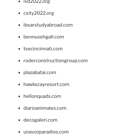
ivd2022.org
csity2022.org
ibsarstudyabroad.com
bennusehgall.com
tsecincinnati.com
roderconstructiongroup.com
plazabatai.com
hawkscayresort.com
hellonquads.com
diarioanimales.com
decogaleri.com
unavozparadios.com