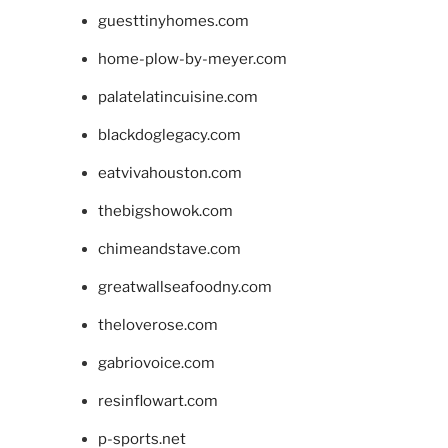
guesttinyhomes.com
home-plow-by-meyer.com
palatelatincuisine.com
blackdoglegacy.com
eatvivahouston.com
thebigshowok.com
chimeandstave.com
greatwallseafoodny.com
theloverose.com
gabriovoice.com
resinflowart.com
p-sports.net