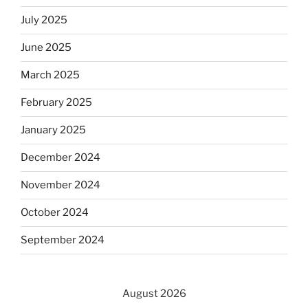
July 2025
June 2025
March 2025
February 2025
January 2025
December 2024
November 2024
October 2024
September 2024
August 2026