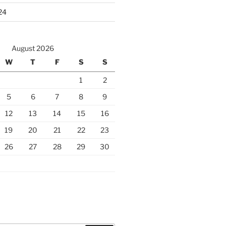
24
August 2026
W
T
F
S
S
1
2
5
6
7
8
9
12
13
14
15
16
19
20
21
22
23
26
27
28
29
30