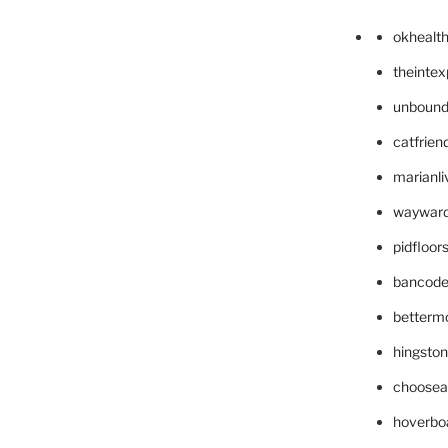
okhealt
theinte
unbound
catfrien
marianli
wayward
pidfloo
bancode
betterm
hingsto
choosea
hoverbo