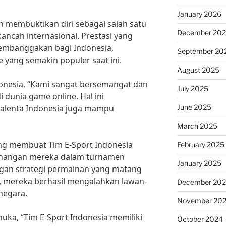
January 2026
n membuktikan diri sebagai salah satu
December 20
ancah internasional. Prestasi yang
membanggakan bagi Indonesia,
September 20
 yang semakin populer saat ini.
August 2025
onesia, “Kami sangat bersemangat dan
July 2025
i dunia game online. Hal ini
June 2025
alenta Indonesia juga mampu
March 2025
ang membuat Tim E-Sport Indonesia
February 2025
enangan mereka dalam turnamen
January 2025
ngan strategi permainan yang matang
d, mereka berhasil mengalahkan lawan-
December 20
negara.
November 20
uka, “Tim E-Sport Indonesia memiliki
October 2024