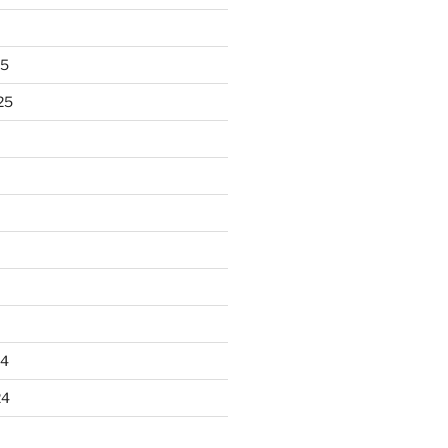
25
25
24
24