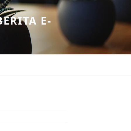
ERITA E-