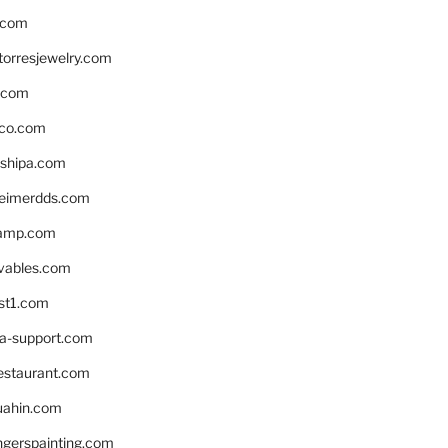
.com
torresjewelry.com
s.com
ico.com
shipa.com
eimerdds.com
camp.com
ivables.com
st1.com
la-support.com
estaurant.com
uahin.com
erspainting.com