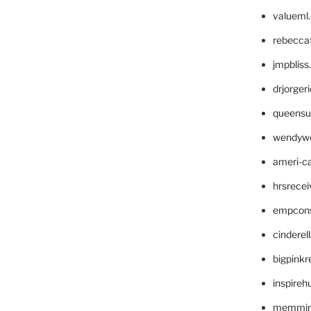
valueml
rebecca
jmpblis
drjorger
queensu
wendyw
ameri-
hrsrece
empcon
cinderel
bigpinkr
inspireh
memming