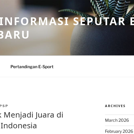
 INFORMASI SEPUTAR B
BARU
Pertandingan E-Sport
ARCHIVES
PSP
k Menjadi Juara di
March 2026
 Indonesia
February 2026