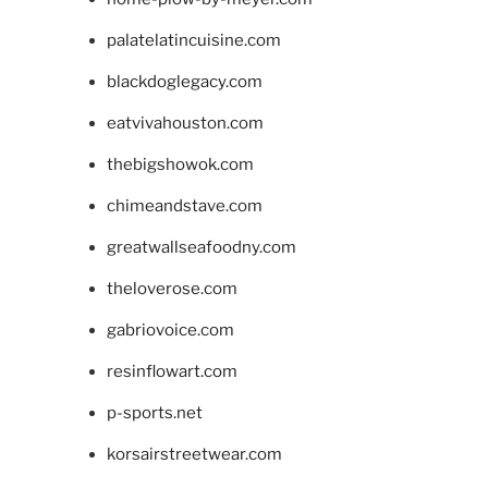
palatelatincuisine.com
blackdoglegacy.com
eatvivahouston.com
thebigshowok.com
chimeandstave.com
greatwallseafoodny.com
theloverose.com
gabriovoice.com
resinflowart.com
p-sports.net
korsairstreetwear.com