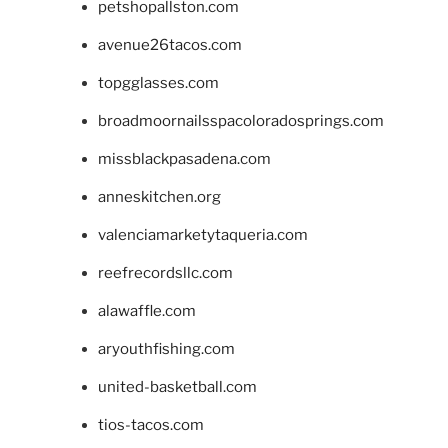
petshopallston.com
avenue26tacos.com
topgglasses.com
broadmoornailsspacoloradosprings.com
missblackpasadena.com
anneskitchen.org
valenciamarketytaqueria.com
reefrecordsllc.com
alawaffle.com
aryouthfishing.com
united-basketball.com
tios-tacos.com