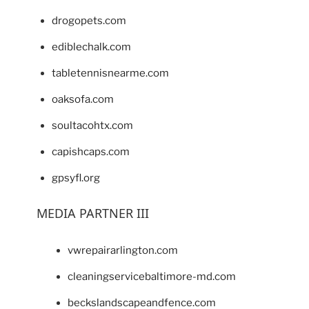
drogopets.com
ediblechalk.com
tabletennisnearme.com
oaksofa.com
soultacohtx.com
capishcaps.com
gpsyfl.org
MEDIA PARTNER III
vwrepairarlington.com
cleaningservicebaltimore-md.com
beckslandscapeandfence.com