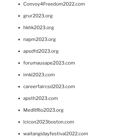
Convoy4Freedom2022.com
grur2023.org
hkhk2023.org
napm2023.org
apsdfd2023.org
forumausape2023.com
imkl2023.com
careerfaircsd2023.com
apsth2023.com
MedItRio2023.org
lcicon2023boston.com
waitangidayfestival2022.com