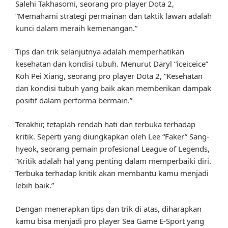
Salehi Takhasomi, seorang pro player Dota 2,
“Memahami strategi permainan dan taktik lawan adalah
kunci dalam meraih kemenangan.”
Tips dan trik selanjutnya adalah memperhatikan
kesehatan dan kondisi tubuh. Menurut Daryl “iceiceice”
Koh Pei Xiang, seorang pro player Dota 2, “Kesehatan
dan kondisi tubuh yang baik akan memberikan dampak
positif dalam performa bermain.”
Terakhir, tetaplah rendah hati dan terbuka terhadap
kritik. Seperti yang diungkapkan oleh Lee “Faker” Sang-
hyeok, seorang pemain profesional League of Legends,
“Kritik adalah hal yang penting dalam memperbaiki diri.
Terbuka terhadap kritik akan membantu kamu menjadi
lebih baik.”
Dengan menerapkan tips dan trik di atas, diharapkan
kamu bisa menjadi pro player Sea Game E-Sport yang