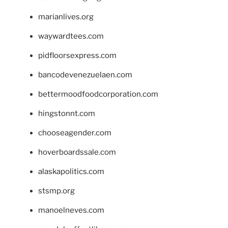
marianlives.org
waywardtees.com
pidfloorsexpress.com
bancodevenezuelaen.com
bettermoodfoodcorporation.com
hingstonnt.com
chooseagender.com
hoverboardssale.com
alaskapolitics.com
stsmp.org
manoelneves.com