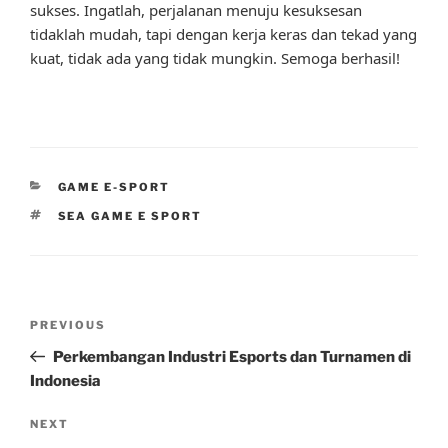
sukses. Ingatlah, perjalanan menuju kesuksesan
tidaklah mudah, tapi dengan kerja keras dan tekad yang
kuat, tidak ada yang tidak mungkin. Semoga berhasil!
CATEGORIES
GAME E-SPORT
TAGS
SEA GAME E SPORT
Post
Previous
PREVIOUS
navigation
Post
Perkembangan Industri Esports dan Turnamen di
Indonesia
Next
NEXT