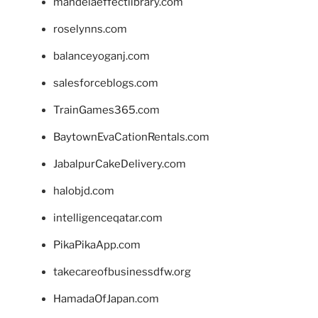
mandelaeffectlibrary.com
roselynns.com
balanceyoganj.com
salesforceblogs.com
TrainGames365.com
BaytownEvaCationRentals.com
JabalpurCakeDelivery.com
halobjd.com
intelligenceqatar.com
PikaPikaApp.com
takecareofbusinessdfw.org
HamadaOfJapan.com