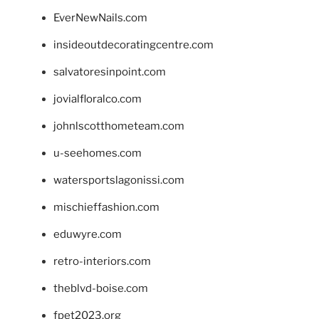
EverNewNails.com
insideoutdecoratingcentre.com
salvatoresinpoint.com
jovialfloralco.com
johnlscotthometeam.com
u-seehomes.com
watersportslagonissi.com
mischieffashion.com
eduwyre.com
retro-interiors.com
theblvd-boise.com
fpet2023.org