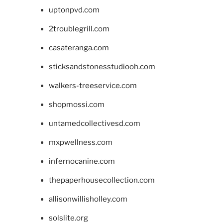
uptonpvd.com
2troublegrill.com
casateranga.com
sticksandstonesstudiooh.com
walkers-treeservice.com
shopmossi.com
untamedcollectivesd.com
mxpwellness.com
infernocanine.com
thepaperhousecollection.com
allisonwillisholley.com
solslite.org