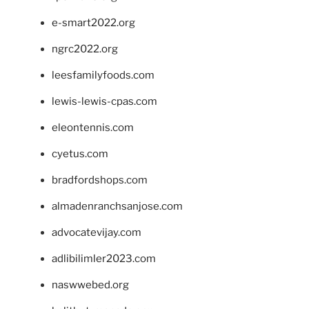
e-smart2022.org
ngrc2022.org
leesfamilyfoods.com
lewis-lewis-cpas.com
eleontennis.com
cyetus.com
bradfordshops.com
almadenranchsanjose.com
advocatevijay.com
adlibilimler2023.com
naswwebed.org