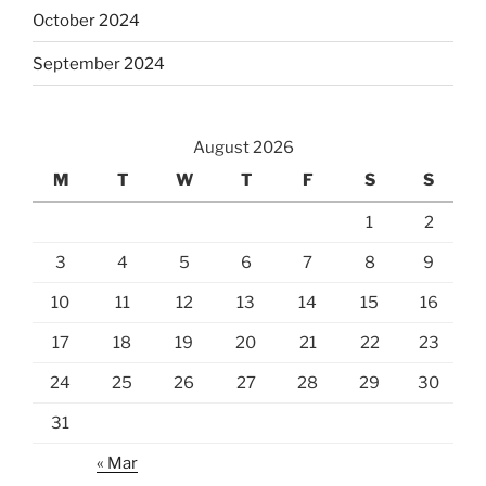
October 2024
September 2024
August 2026
M
T
W
T
F
S
S
1
2
3
4
5
6
7
8
9
10
11
12
13
14
15
16
17
18
19
20
21
22
23
24
25
26
27
28
29
30
31
« Mar