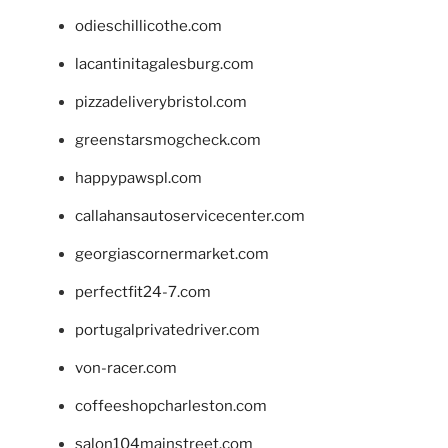
odieschillicothe.com
lacantinitagalesburg.com
pizzadeliverybristol.com
greenstarsmogcheck.com
happypawspl.com
callahansautoservicecenter.com
georgiascornermarket.com
perfectfit24-7.com
portugalprivatedriver.com
von-racer.com
coffeeshopcharleston.com
salon104mainstreet.com