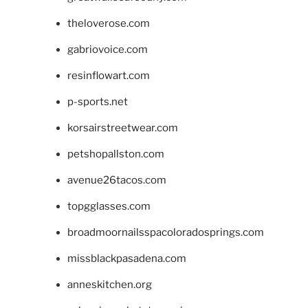
theloverose.com
gabriovoice.com
resinflowart.com
p-sports.net
korsairstreetwear.com
petshopallston.com
avenue26tacos.com
topgglasses.com
broadmoornailsspacoloradosprings.com
missblackpasadena.com
anneskitchen.org