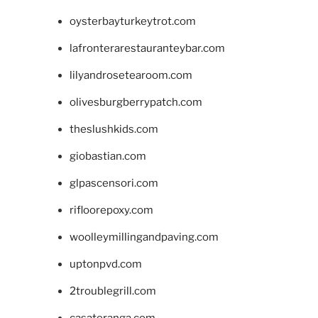
oysterbayturkeytrot.com
lafronterarestauranteybar.com
lilyandrosetearoom.com
olivesburgberrypatch.com
theslushkids.com
giobastian.com
glpascensori.com
rifloorepoxy.com
woolleymillingandpaving.com
uptonpvd.com
2troublegrill.com