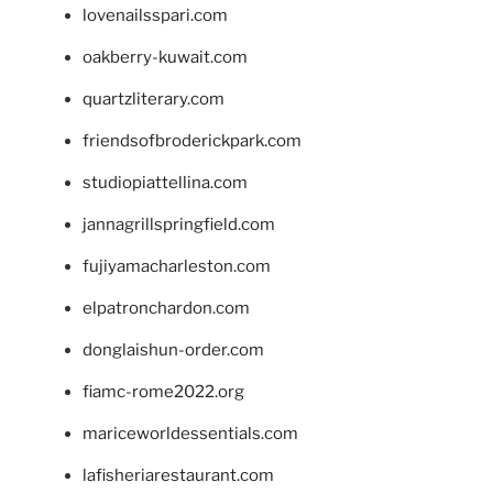
lovenailsspari.com
oakberry-kuwait.com
quartzliterary.com
friendsofbroderickpark.com
studiopiattellina.com
jannagrillspringfield.com
fujiyamacharleston.com
elpatronchardon.com
donglaishun-order.com
fiamc-rome2022.org
mariceworldessentials.com
lafisheriarestaurant.com