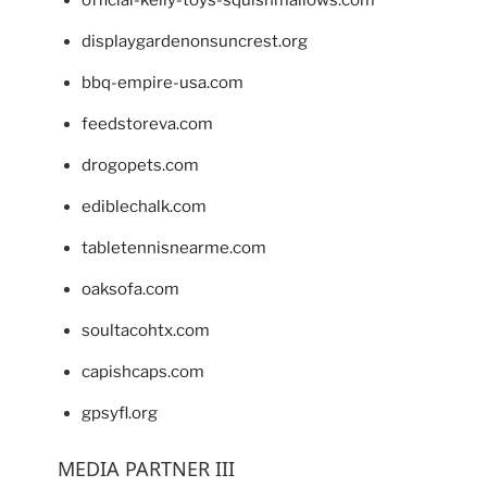
displaygardenonsuncrest.org
bbq-empire-usa.com
feedstoreva.com
drogopets.com
ediblechalk.com
tabletennisnearme.com
oaksofa.com
soultacohtx.com
capishcaps.com
gpsyfl.org
MEDIA PARTNER III