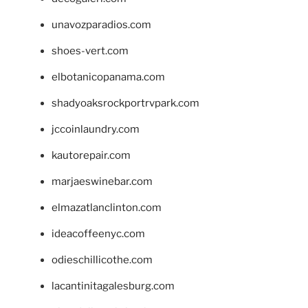
unavozparadios.com
shoes-vert.com
elbotanicopanama.com
shadyoaksrockportrvpark.com
jccoinlaundry.com
kautorepair.com
marjaeswinebar.com
elmazatlanclinton.com
ideacoffeenyc.com
odieschillicothe.com
lacantinitagalesburg.com