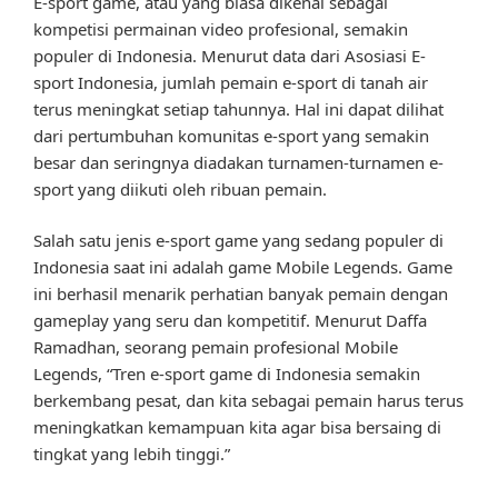
E-sport game, atau yang biasa dikenal sebagai
kompetisi permainan video profesional, semakin
populer di Indonesia. Menurut data dari Asosiasi E-
sport Indonesia, jumlah pemain e-sport di tanah air
terus meningkat setiap tahunnya. Hal ini dapat dilihat
dari pertumbuhan komunitas e-sport yang semakin
besar dan seringnya diadakan turnamen-turnamen e-
sport yang diikuti oleh ribuan pemain.
Salah satu jenis e-sport game yang sedang populer di
Indonesia saat ini adalah game Mobile Legends. Game
ini berhasil menarik perhatian banyak pemain dengan
gameplay yang seru dan kompetitif. Menurut Daffa
Ramadhan, seorang pemain profesional Mobile
Legends, “Tren e-sport game di Indonesia semakin
berkembang pesat, dan kita sebagai pemain harus terus
meningkatkan kemampuan kita agar bisa bersaing di
tingkat yang lebih tinggi.”