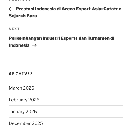
Previous
navigation
Post
Prestasi Indonesia di Arena Esport Asia: Catatan
Sejarah Baru
Next
NEXT
Post
Perkembangan Industri Esports dan Turnamen di
Indonesia
ARCHIVES
March 2026
February 2026
January 2026
December 2025