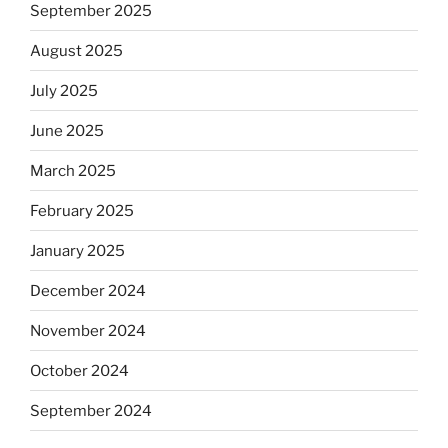
September 2025
August 2025
July 2025
June 2025
March 2025
February 2025
January 2025
December 2024
November 2024
October 2024
September 2024