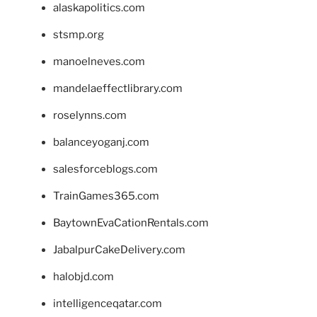
alaskapolitics.com
stsmp.org
manoelneves.com
mandelaeffectlibrary.com
roselynns.com
balanceyoganj.com
salesforceblogs.com
TrainGames365.com
BaytownEvaCationRentals.com
JabalpurCakeDelivery.com
halobjd.com
intelligenceqatar.com