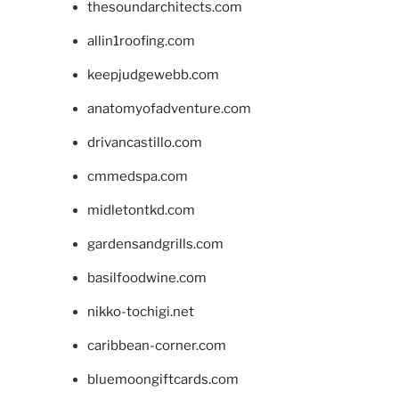
thesoundarchitects.com
allin1roofing.com
keepjudgewebb.com
anatomyofadventure.com
drivancastillo.com
cmmedspa.com
midletontkd.com
gardensandgrills.com
basilfoodwine.com
nikko-tochigi.net
caribbean-corner.com
bluemoongiftcards.com