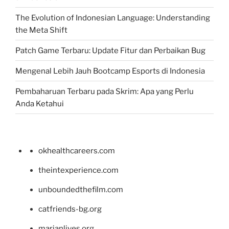
The Evolution of Indonesian Language: Understanding
the Meta Shift
Patch Game Terbaru: Update Fitur dan Perbaikan Bug
Mengenal Lebih Jauh Bootcamp Esports di Indonesia
Pembaharuan Terbaru pada Skrim: Apa yang Perlu
Anda Ketahui
okhealthcareers.com
theintexperience.com
unboundedthefilm.com
catfriends-bg.org
marianlives.org