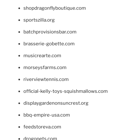
shopdragonflyboutique.com
sportszilla.org
batchprovisionsbar.com
brasserie-gobette.com
musicrearte.com
morseysfarms.com
riverviewtennis.com
official-kelly-toys-squishmallows.com
displaygardenonsuncrest.org
bbq-empire-usa.com
feedstoreva.com
drogopets.com