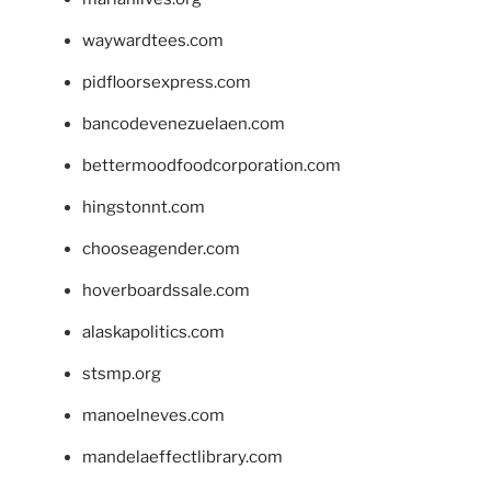
waywardtees.com
pidfloorsexpress.com
bancodevenezuelaen.com
bettermoodfoodcorporation.com
hingstonnt.com
chooseagender.com
hoverboardssale.com
alaskapolitics.com
stsmp.org
manoelneves.com
mandelaeffectlibrary.com