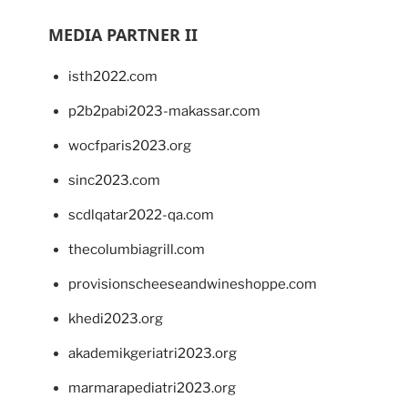
MEDIA PARTNER II
isth2022.com
p2b2pabi2023-makassar.com
wocfparis2023.org
sinc2023.com
scdlqatar2022-qa.com
thecolumbiagrill.com
provisionscheeseandwineshoppe.com
khedi2023.org
akademikgeriatri2023.org
marmarapediatri2023.org