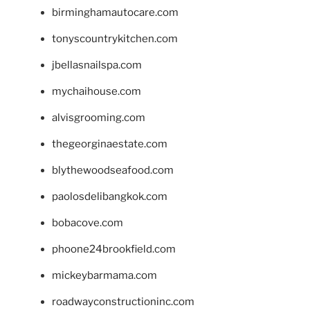
birminghamautocare.com
tonyscountrykitchen.com
jbellasnailspa.com
mychaihouse.com
alvisgrooming.com
thegeorginaestate.com
blythewoodseafood.com
paolosdelibangkok.com
bobacove.com
phoone24brookfield.com
mickeybarmama.com
roadwayconstructioninc.com