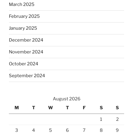
March 2025
February 2025
January 2025
December 2024
November 2024
October 2024
September 2024
August 2026
M
T
W
T
F
S
S
1
2
3
4
5
6
7
8
9