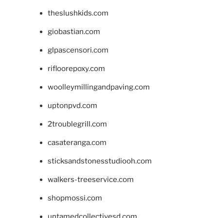
theslushkids.com
giobastian.com
glpascensori.com
rifloorepoxy.com
woolleymillingandpaving.com
uptonpvd.com
2troublegrill.com
casateranga.com
sticksandstonesstudiooh.com
walkers-treeservice.com
shopmossi.com
untamedcollectivesd.com