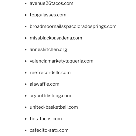
avenue26tacos.com
topgglasses.com
broadmoornailsspacoloradosprings.com
missblackpasadena.com
anneskitchen.org
valenciamarketytaqueria.com
reefrecordsllc.com
alawaffle.com
aryouthfishing.com
united-basketball.com
tios-tacos.com
cafecito-satx.com