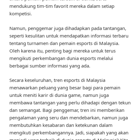
mendukung tim-tim favorit mereka dalam setiap
kompetisi.
Namun, penggemar juga dihadapkan pada tantangan,
seperti kesulitan untuk mendapatkan informasi terbaru
tentang turnamen dan pemain esports di Malaysia.
Oleh karena itu, penting bagi mereka untuk terus
mengikuti perkembangan dunia esports melalui
berbagai sumber informasi yang ada.
Secara keseluruhan, tren esports di Malaysia
menawarkan peluang yang besar bagi para pemain
untuk meniti karir di dunia game, namun juga
membawa tantangan yang perlu dihadapi dengan tekun
dan semangat. Bagi penggemar, tren ini memberikan
pengalaman yang seru dan mendebarkan, namun juga
membutuhkan kesabaran dan ketekunan dalam
mengikuti perkembangannya. Jadi, siapakah yang akan