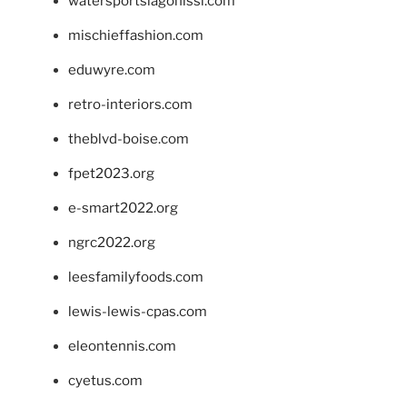
watersportslagonissi.com
mischieffashion.com
eduwyre.com
retro-interiors.com
theblvd-boise.com
fpet2023.org
e-smart2022.org
ngrc2022.org
leesfamilyfoods.com
lewis-lewis-cpas.com
eleontennis.com
cyetus.com