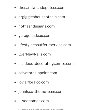
thesandwichdepotcos.com
drgiggleshouseofpain.com
hotflashdesigns.com
garagenadeau.com
lifestylechauffeurservice.com
EverNewNails.com
insideoutdecoratingcentre.com
salvatoresinpoint.com
jovialfloralco.com
johnlscotthometeam.com
u-seehomes.com