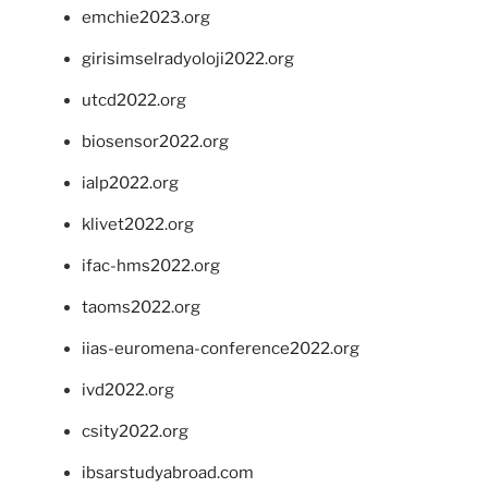
emchie2023.org
girisimselradyoloji2022.org
utcd2022.org
biosensor2022.org
ialp2022.org
klivet2022.org
ifac-hms2022.org
taoms2022.org
iias-euromena-conference2022.org
ivd2022.org
csity2022.org
ibsarstudyabroad.com