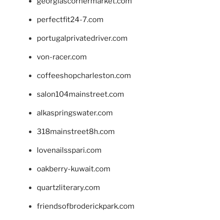
georgiascornermarket.com
perfectfit24-7.com
portugalprivatedriver.com
von-racer.com
coffeeshopcharleston.com
salon104mainstreet.com
alkaspringswater.com
318mainstreet8h.com
lovenailsspari.com
oakberry-kuwait.com
quartzliterary.com
friendsofbroderickpark.com