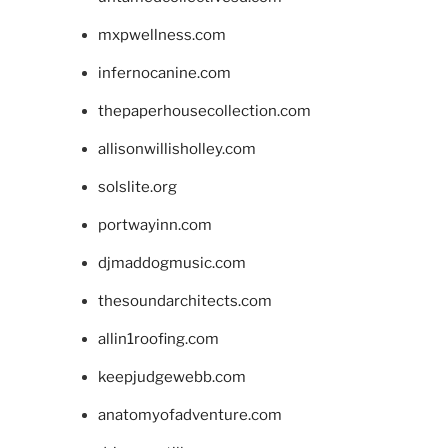
mxpwellness.com
infernocanine.com
thepaperhousecollection.com
allisonwillisholley.com
solslite.org
portwayinn.com
djmaddogmusic.com
thesoundarchitects.com
allin1roofing.com
keepjudgewebb.com
anatomyofadventure.com