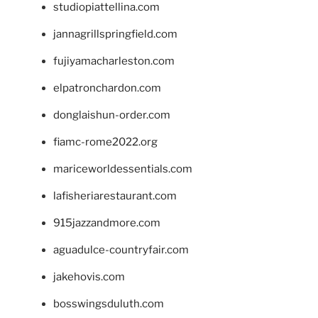
studiopiattellina.com
jannagrillspringfield.com
fujiyamacharleston.com
elpatronchardon.com
donglaishun-order.com
fiamc-rome2022.org
mariceworldessentials.com
lafisheriarestaurant.com
915jazzandmore.com
aguadulce-countryfair.com
jakehovis.com
bosswingsduluth.com