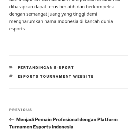
diharapkan dapat terus berlatih dan berkompetisi
dengan semangat juang yang tinggi demi
mengharumkan nama Indonesia di kancah dunia
esports.
CATEGORIES
PERTANDINGAN E-SPORT
TAGS
ESPORTS TOURNAMENT WEBSITE
Post
Previous
PREVIOUS
navigation
Post
Menjadi Pemain Profesional dengan Platform
Turnamen Esports Indonesia