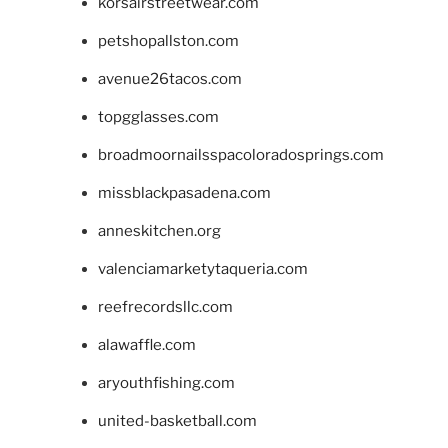
korsairstreetwear.com
petshopallston.com
avenue26tacos.com
topgglasses.com
broadmoornailsspacoloradosprings.com
missblackpasadena.com
anneskitchen.org
valenciamarketytaqueria.com
reefrecordsllc.com
alawaffle.com
aryouthfishing.com
united-basketball.com