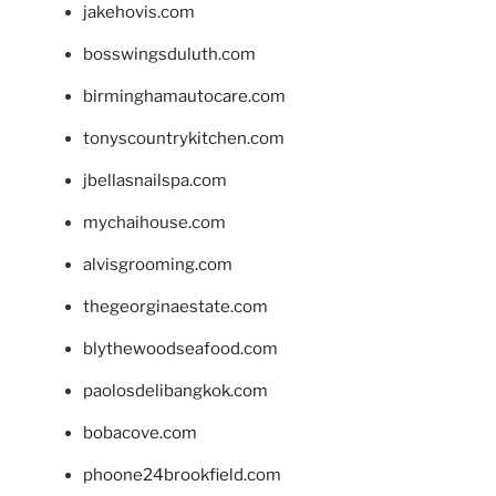
jakehovis.com
bosswingsduluth.com
birminghamautocare.com
tonyscountrykitchen.com
jbellasnailspa.com
mychaihouse.com
alvisgrooming.com
thegeorginaestate.com
blythewoodseafood.com
paolosdelibangkok.com
bobacove.com
phoone24brookfield.com