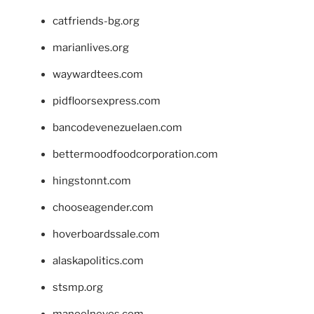
catfriends-bg.org
marianlives.org
waywardtees.com
pidfloorsexpress.com
bancodevenezuelaen.com
bettermoodfoodcorporation.com
hingstonnt.com
chooseagender.com
hoverboardssale.com
alaskapolitics.com
stsmp.org
manoelneves.com