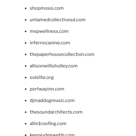
shopmossi.com
untamedcollectivesd.com
mxpwellness.com
infernocanine.com
thepaperhousecollection.com
allisonwillisholley.com
solslite.org
portwayinn.com
djmaddogmusic.com
thesoundarchitects.com
allin1roofing.com
keepjudgewebb.com