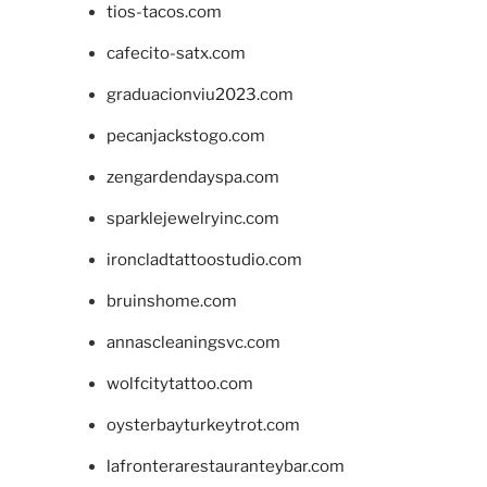
tios-tacos.com
cafecito-satx.com
graduacionviu2023.com
pecanjackstogo.com
zengardendayspa.com
sparklejewelryinc.com
ironcladtattoostudio.com
bruinshome.com
annascleaningsvc.com
wolfcitytattoo.com
oysterbayturkeytrot.com
lafronterarestauranteybar.com