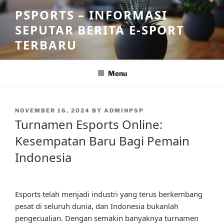
Skip
PSPORTS – INFORMASI
to
SEPUTAR BERITA E-SPORT
content
TERBARU
Menu
POSTED
NOVEMBER 16, 2024
BY
ADMINPSP
ON
Turnamen Esports Online:
Kesempatan Baru Bagi Pemain
Indonesia
Esports telah menjadi industri yang terus berkembang
pesat di seluruh dunia, dan Indonesia bukanlah
pengecualian. Dengan semakin banyaknya turnamen