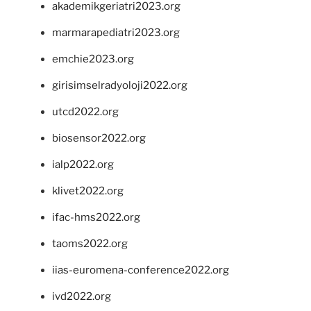
akademikgeriatri2023.org
marmarapediatri2023.org
emchie2023.org
girisimselradyoloji2022.org
utcd2022.org
biosensor2022.org
ialp2022.org
klivet2022.org
ifac-hms2022.org
taoms2022.org
iias-euromena-conference2022.org
ivd2022.org