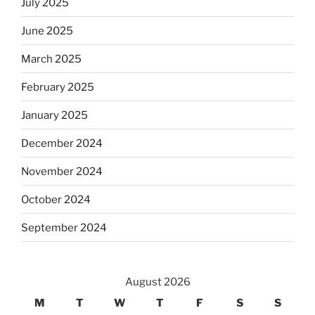
July 2025
June 2025
March 2025
February 2025
January 2025
December 2024
November 2024
October 2024
September 2024
August 2026
M
T
W
T
F
S
S