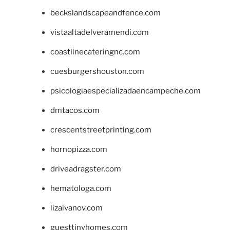
beckslandscapeandfence.com
vistaaltadelveramendi.com
coastlinecateringnc.com
cuesburgershouston.com
psicologiaespecializadaencampeche.com
dmtacos.com
crescentstreetprinting.com
hornopizza.com
driveadragster.com
hematologa.com
lizaivanov.com
guesttinyhomes.com