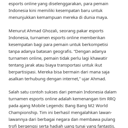
esports online yang diselenggarakan, para pemain
Indonesia kini memiliki kesempatan baru untuk
menunjukkan kemampuan mereka di dunia maya.
Menurut Ahmad Ghozali, seorang pakar esports
Indonesia, turnamen esports online memberikan
kesempatan bagi para pemain untuk berkompetisi
tanpa adanya batasan geografis. “Dengan adanya
turnamen online, pemain tidak perlu lagi khawatir
tentang jarak atau biaya transportasi untuk ikut
berpartisipasi. Mereka bisa bermain dari mana saja
asalkan terhubung dengan internet,” ujar Ahmad.
Salah satu contoh sukses dari pemain Indonesia dalam
turnamen esports online adalah kemenangan tim RRQ
pada ajang Mobile Legends: Bang Bang M2 World
Championship. Tim ini berhasil mengalahkan lawan-
lawannya dari berbagai negara dan membawa pulang
trofi bergengsi serta hadiah uang tunai yang fantastis.