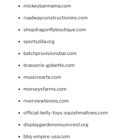
mickeybarmama.com
roadwayconstructioninc.com
shopdragonflyboutique.com
sportszilla.org
batchprovisionsbar.com
brasserie-gobette.com
musicrearte.com
morseysfarms.com
riverviewtennis.com
official-kelly-toys-squishmallows.com
displaygardenonsuncrest.org
bbq-empire-usa.com