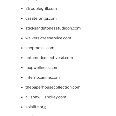
2troublegrill.com
casateranga.com
sticksandstonesstudiooh.com
walkers-treeservice.com
shopmossi.com
untamedcollectivesd.com
mxpwellness.com
infernocanine.com
thepaperhousecollection.com
allisonwillisholley.com
solslite.org