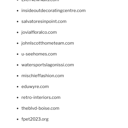
insideoutdecoratingcentre.com
salvatoresinpoint.com
jovialfloralco.com
johnlscotthometeam.com
u-seehomes.com
watersportslagonissi.com
mischieffashion.com
eduwyre.com
retro-interiors.com
theblvd-boise.com
fpet2023.org