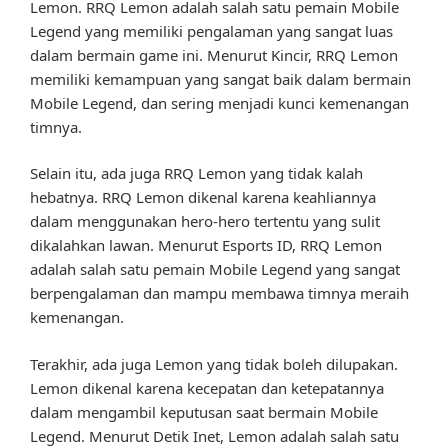
Lemon. RRQ Lemon adalah salah satu pemain Mobile
Legend yang memiliki pengalaman yang sangat luas
dalam bermain game ini. Menurut Kincir, RRQ Lemon
memiliki kemampuan yang sangat baik dalam bermain
Mobile Legend, dan sering menjadi kunci kemenangan
timnya.
Selain itu, ada juga RRQ Lemon yang tidak kalah
hebatnya. RRQ Lemon dikenal karena keahliannya
dalam menggunakan hero-hero tertentu yang sulit
dikalahkan lawan. Menurut Esports ID, RRQ Lemon
adalah salah satu pemain Mobile Legend yang sangat
berpengalaman dan mampu membawa timnya meraih
kemenangan.
Terakhir, ada juga Lemon yang tidak boleh dilupakan.
Lemon dikenal karena kecepatan dan ketepatannya
dalam mengambil keputusan saat bermain Mobile
Legend. Menurut Detik Inet, Lemon adalah salah satu