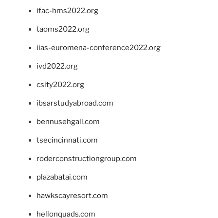
ifac-hms2022.org
taoms2022.org
iias-euromena-conference2022.org
ivd2022.org
csity2022.org
ibsarstudyabroad.com
bennusehgall.com
tsecincinnati.com
roderconstructiongroup.com
plazabatai.com
hawkscayresort.com
hellonquads.com