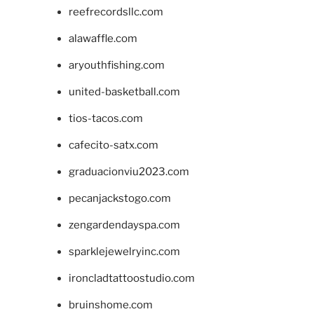
reefrecordsllc.com
alawaffle.com
aryouthfishing.com
united-basketball.com
tios-tacos.com
cafecito-satx.com
graduacionviu2023.com
pecanjackstogo.com
zengardendayspa.com
sparklejewelryinc.com
ironcladtattoostudio.com
bruinshome.com