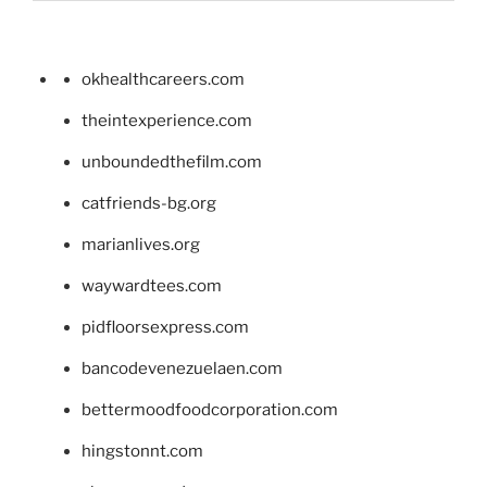
okhealthcareers.com
theintexperience.com
unboundedthefilm.com
catfriends-bg.org
marianlives.org
waywardtees.com
pidfloorsexpress.com
bancodevenezuelaen.com
bettermoodfoodcorporation.com
hingstonnt.com