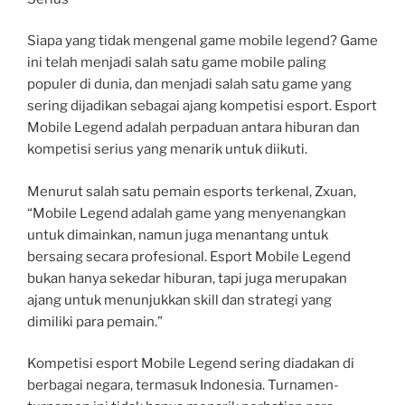
Siapa yang tidak mengenal game mobile legend? Game
ini telah menjadi salah satu game mobile paling
populer di dunia, dan menjadi salah satu game yang
sering dijadikan sebagai ajang kompetisi esport. Esport
Mobile Legend adalah perpaduan antara hiburan dan
kompetisi serius yang menarik untuk diikuti.
Menurut salah satu pemain esports terkenal, Zxuan,
“Mobile Legend adalah game yang menyenangkan
untuk dimainkan, namun juga menantang untuk
bersaing secara profesional. Esport Mobile Legend
bukan hanya sekedar hiburan, tapi juga merupakan
ajang untuk menunjukkan skill dan strategi yang
dimiliki para pemain.”
Kompetisi esport Mobile Legend sering diadakan di
berbagai negara, termasuk Indonesia. Turnamen-