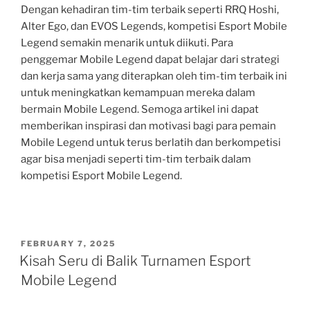
Dengan kehadiran tim-tim terbaik seperti RRQ Hoshi,
Alter Ego, dan EVOS Legends, kompetisi Esport Mobile
Legend semakin menarik untuk diikuti. Para
penggemar Mobile Legend dapat belajar dari strategi
dan kerja sama yang diterapkan oleh tim-tim terbaik ini
untuk meningkatkan kemampuan mereka dalam
bermain Mobile Legend. Semoga artikel ini dapat
memberikan inspirasi dan motivasi bagi para pemain
Mobile Legend untuk terus berlatih dan berkompetisi
agar bisa menjadi seperti tim-tim terbaik dalam
kompetisi Esport Mobile Legend.
POSTED
FEBRUARY 7, 2025
ON
Kisah Seru di Balik Turnamen Esport
Mobile Legend