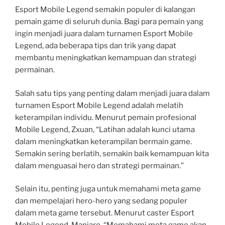
Esport Mobile Legend semakin populer di kalangan
pemain game di seluruh dunia. Bagi para pemain yang
ingin menjadi juara dalam turnamen Esport Mobile
Legend, ada beberapa tips dan trik yang dapat
membantu meningkatkan kemampuan dan strategi
permainan.
Salah satu tips yang penting dalam menjadi juara dalam
turnamen Esport Mobile Legend adalah melatih
keterampilan individu. Menurut pemain profesional
Mobile Legend, Zxuan, “Latihan adalah kunci utama
dalam meningkatkan keterampilan bermain game.
Semakin sering berlatih, semakin baik kemampuan kita
dalam menguasai hero dan strategi permainan.”
Selain itu, penting juga untuk memahami meta game
dan mempelajari hero-hero yang sedang populer
dalam meta game tersebut. Menurut caster Esport