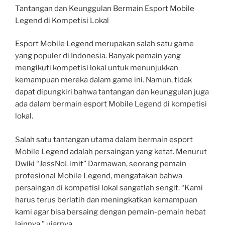
Tantangan dan Keunggulan Bermain Esport Mobile
Legend di Kompetisi Lokal
Esport Mobile Legend merupakan salah satu game
yang populer di Indonesia. Banyak pemain yang
mengikuti kompetisi lokal untuk menunjukkan
kemampuan mereka dalam game ini. Namun, tidak
dapat dipungkiri bahwa tantangan dan keunggulan juga
ada dalam bermain esport Mobile Legend di kompetisi
lokal.
Salah satu tantangan utama dalam bermain esport
Mobile Legend adalah persaingan yang ketat. Menurut
Dwiki “JessNoLimit” Darmawan, seorang pemain
profesional Mobile Legend, mengatakan bahwa
persaingan di kompetisi lokal sangatlah sengit. “Kami
harus terus berlatih dan meningkatkan kemampuan
kami agar bisa bersaing dengan pemain-pemain hebat
lainnya,” ujarnya.