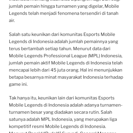
jumlah pemain hingga turnamen yang digelar, Mobile
Legends telah menjadi fenomena tersendiri di tanah
air.
Salah satu keunikan dari komunitas Esports Mobile
Legends di Indonesia adalah jumlah pemainnya yang
terus bertambah setiap tahun. Menurut data dari
Mobile Legends Professional League (MPL) Indonesia,
jumlah pemain aktif Mobile Legends di Indonesia telah
mencapai lebih dari 45 juta orang. Hal ini menunjukkan
betapa besarnya minat masyarakat Indonesia terhadap
game ini.
Tak hanya itu, keunikan lain dari komunitas Esports
Mobile Legends di Indonesia adalah adanya turnamen-
turnamen besar yang diadakan secara rutin. Salah
satunya adalah MPL Indonesia, yang merupakan liga
kompetitif resmi Mobile Legends di Indonesia.