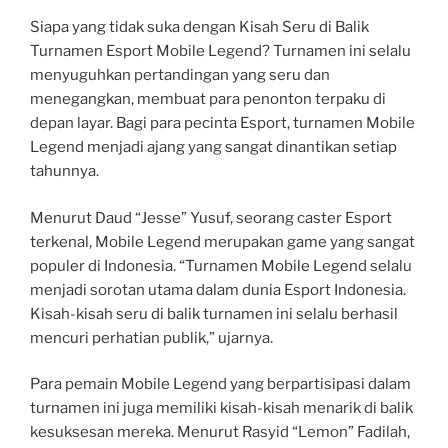
Siapa yang tidak suka dengan Kisah Seru di Balik
Turnamen Esport Mobile Legend? Turnamen ini selalu
menyuguhkan pertandingan yang seru dan
menegangkan, membuat para penonton terpaku di
depan layar. Bagi para pecinta Esport, turnamen Mobile
Legend menjadi ajang yang sangat dinantikan setiap
tahunnya.
Menurut Daud “Jesse” Yusuf, seorang caster Esport
terkenal, Mobile Legend merupakan game yang sangat
populer di Indonesia. “Turnamen Mobile Legend selalu
menjadi sorotan utama dalam dunia Esport Indonesia.
Kisah-kisah seru di balik turnamen ini selalu berhasil
mencuri perhatian publik,” ujarnya.
Para pemain Mobile Legend yang berpartisipasi dalam
turnamen ini juga memiliki kisah-kisah menarik di balik
kesuksesan mereka. Menurut Rasyid “Lemon” Fadilah,