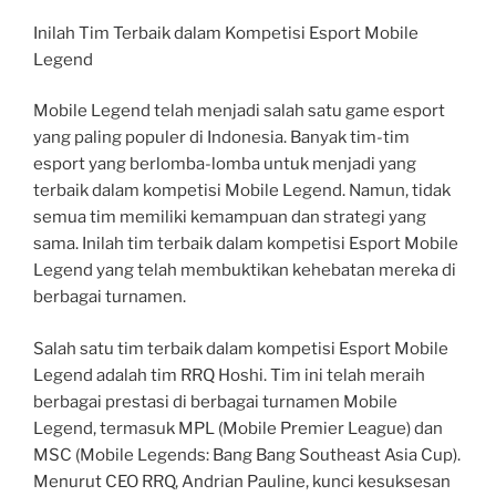
Inilah Tim Terbaik dalam Kompetisi Esport Mobile
Legend
Mobile Legend telah menjadi salah satu game esport
yang paling populer di Indonesia. Banyak tim-tim
esport yang berlomba-lomba untuk menjadi yang
terbaik dalam kompetisi Mobile Legend. Namun, tidak
semua tim memiliki kemampuan dan strategi yang
sama. Inilah tim terbaik dalam kompetisi Esport Mobile
Legend yang telah membuktikan kehebatan mereka di
berbagai turnamen.
Salah satu tim terbaik dalam kompetisi Esport Mobile
Legend adalah tim RRQ Hoshi. Tim ini telah meraih
berbagai prestasi di berbagai turnamen Mobile
Legend, termasuk MPL (Mobile Premier League) dan
MSC (Mobile Legends: Bang Bang Southeast Asia Cup).
Menurut CEO RRQ, Andrian Pauline, kunci kesuksesan