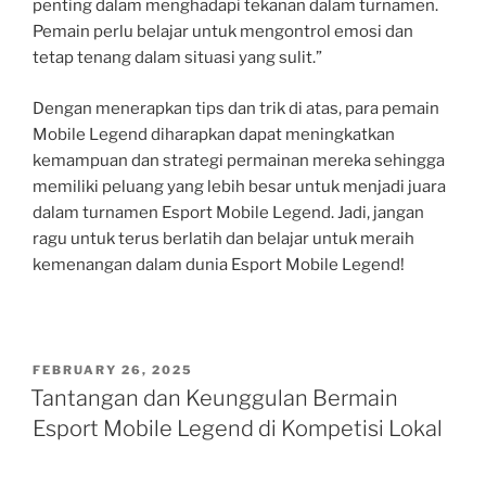
penting dalam menghadapi tekanan dalam turnamen.
Pemain perlu belajar untuk mengontrol emosi dan
tetap tenang dalam situasi yang sulit.”
Dengan menerapkan tips dan trik di atas, para pemain
Mobile Legend diharapkan dapat meningkatkan
kemampuan dan strategi permainan mereka sehingga
memiliki peluang yang lebih besar untuk menjadi juara
dalam turnamen Esport Mobile Legend. Jadi, jangan
ragu untuk terus berlatih dan belajar untuk meraih
kemenangan dalam dunia Esport Mobile Legend!
POSTED
FEBRUARY 26, 2025
ON
Tantangan dan Keunggulan Bermain
Esport Mobile Legend di Kompetisi Lokal