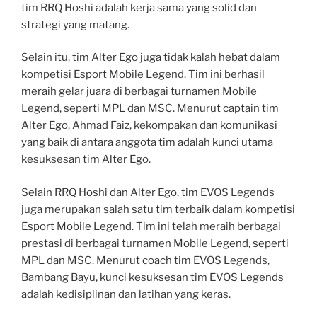
tim RRQ Hoshi adalah kerja sama yang solid dan
strategi yang matang.
Selain itu, tim Alter Ego juga tidak kalah hebat dalam
kompetisi Esport Mobile Legend. Tim ini berhasil
meraih gelar juara di berbagai turnamen Mobile
Legend, seperti MPL dan MSC. Menurut captain tim
Alter Ego, Ahmad Faiz, kekompakan dan komunikasi
yang baik di antara anggota tim adalah kunci utama
kesuksesan tim Alter Ego.
Selain RRQ Hoshi dan Alter Ego, tim EVOS Legends
juga merupakan salah satu tim terbaik dalam kompetisi
Esport Mobile Legend. Tim ini telah meraih berbagai
prestasi di berbagai turnamen Mobile Legend, seperti
MPL dan MSC. Menurut coach tim EVOS Legends,
Bambang Bayu, kunci kesuksesan tim EVOS Legends
adalah kedisiplinan dan latihan yang keras.