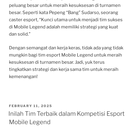
peluang besar untuk meraih kesuksesan di turnamen
besar. Seperti kata Pepeng “Bang” Sudarso, seorang
caster esport, “Kunci utama untuk menjadi tim sukses
di Mobile Legend adalah memiliki strategi yang kuat
dan solid.”
Dengan semangat dan kerja keras, tidak ada yang tidak
mungkin bagi tim esport Mobile Legend untuk meraih
kesuksesan di turnamen besar. Jadi, yuk terus
tingkatkan strategi dan kerja sama tim untuk meraih
kemenangan!
POSTED
FEBRUARY 11, 2025
ON
Inilah Tim Terbaik dalam Kompetisi Esport
Mobile Legend