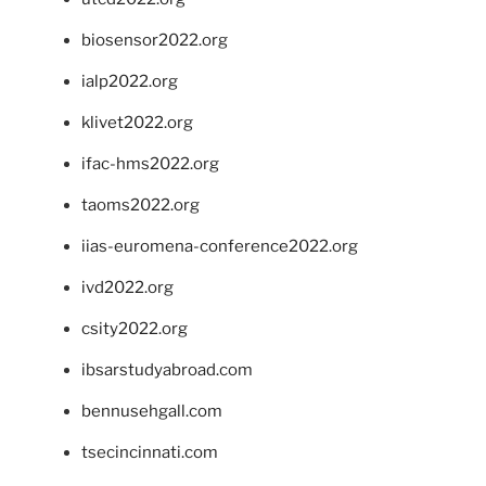
biosensor2022.org
ialp2022.org
klivet2022.org
ifac-hms2022.org
taoms2022.org
iias-euromena-conference2022.org
ivd2022.org
csity2022.org
ibsarstudyabroad.com
bennusehgall.com
tsecincinnati.com