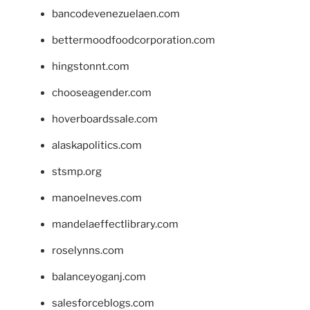
bancodevenezuelaen.com
bettermoodfoodcorporation.com
hingstonnt.com
chooseagender.com
hoverboardssale.com
alaskapolitics.com
stsmp.org
manoelneves.com
mandelaeffectlibrary.com
roselynns.com
balanceyoganj.com
salesforceblogs.com