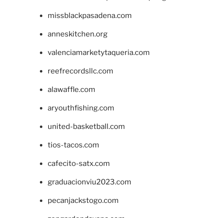
missblackpasadena.com
anneskitchen.org
valenciamarketytaqueria.com
reefrecordsllc.com
alawaffle.com
aryouthfishing.com
united-basketball.com
tios-tacos.com
cafecito-satx.com
graduacionviu2023.com
pecanjackstogo.com