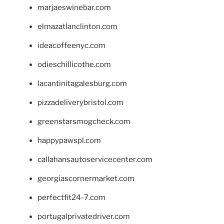
marjaeswinebar.com
elmazatlanclinton.com
ideacoffeenyc.com
odieschillicothe.com
lacantinitagalesburg.com
pizzadeliverybristol.com
greenstarsmogcheck.com
happypawspl.com
callahansautoservicecenter.com
georgiascornermarket.com
perfectfit24-7.com
portugalprivatedriver.com