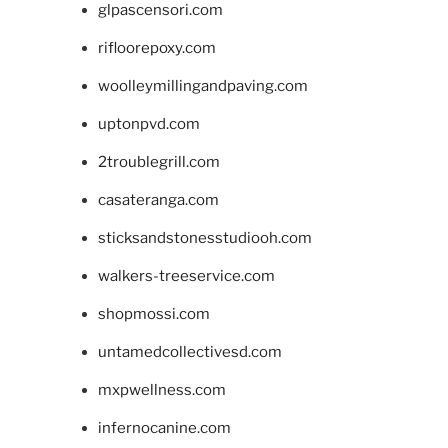
glpascensori.com
rifloorepoxy.com
woolleymillingandpaving.com
uptonpvd.com
2troublegrill.com
casateranga.com
sticksandstonesstudiooh.com
walkers-treeservice.com
shopmossi.com
untamedcollectivesd.com
mxpwellness.com
infernocanine.com