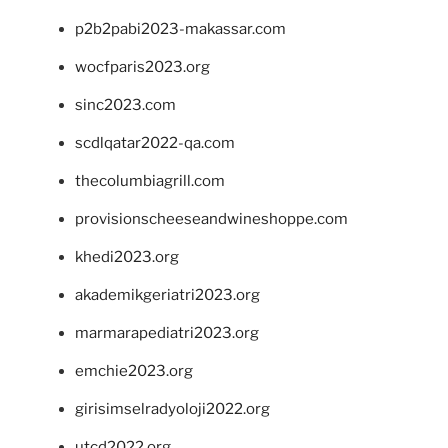
p2b2pabi2023-makassar.com
wocfparis2023.org
sinc2023.com
scdlqatar2022-qa.com
thecolumbiagrill.com
provisionscheeseandwineshoppe.com
khedi2023.org
akademikgeriatri2023.org
marmarapediatri2023.org
emchie2023.org
girisimselradyoloji2022.org
utcd2022.org