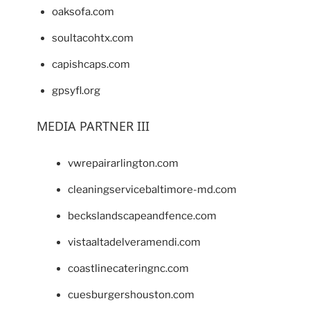
oaksofa.com
soultacohtx.com
capishcaps.com
gpsyfl.org
MEDIA PARTNER III
vwrepairarlington.com
cleaningservicebaltimore-md.com
beckslandscapeandfence.com
vistaaltadelveramendi.com
coastlinecateringnc.com
cuesburgershouston.com