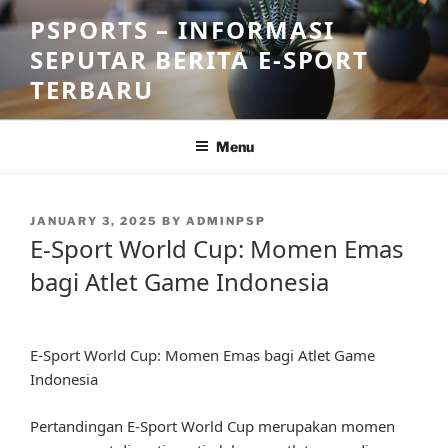
Skip
PSPORTS – INFORMASI
to
SEPUTAR BERITA E-SPORT
content
TERBARU
Menu
POSTED
JANUARY 3, 2025
BY
ADMINPSP
ON
E-Sport World Cup: Momen Emas
bagi Atlet Game Indonesia
E-Sport World Cup: Momen Emas bagi Atlet Game
Indonesia
Pertandingan E-Sport World Cup merupakan momen