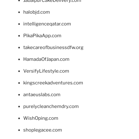
JabalpurCakeDelivery.com
halobjd.com
intelligenceqatar.com
PikaPikaApp.com
takecareofbusinessdfw.org
HamadaOfJapan.com
VersifyLifestyle.com
kingscreekadventures.com
antaeuslabs.com
purelycleanchemdry.com
WishOping.com
shoplegacee.com