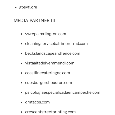
gpsyfl.org
MEDIA PARTNER III
vwrepairarlington.com
cleaningservicebaltimore-md.com
beckslandscapeandfence.com
vistaaltadelveramendi.com
coastlinecateringnc.com
cuesburgershouston.com
psicologiaespecializadaencampeche.com
dmtacos.com
crescentstreetprinting.com