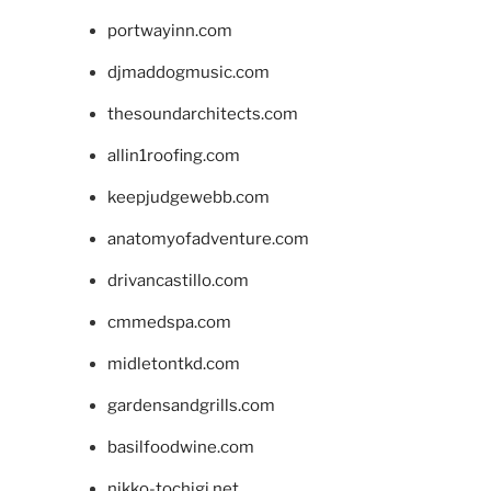
portwayinn.com
djmaddogmusic.com
thesoundarchitects.com
allin1roofing.com
keepjudgewebb.com
anatomyofadventure.com
drivancastillo.com
cmmedspa.com
midletontkd.com
gardensandgrills.com
basilfoodwine.com
nikko-tochigi.net