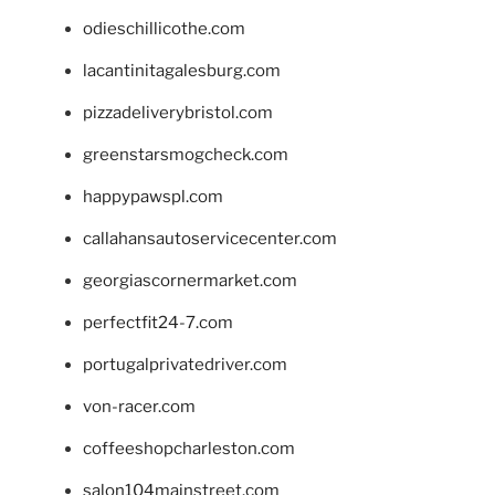
odieschillicothe.com
lacantinitagalesburg.com
pizzadeliverybristol.com
greenstarsmogcheck.com
happypawspl.com
callahansautoservicecenter.com
georgiascornermarket.com
perfectfit24-7.com
portugalprivatedriver.com
von-racer.com
coffeeshopcharleston.com
salon104mainstreet.com