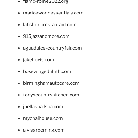
fiamc-rome2022.org
mariceworldessentials.com
lafisheriarestaurant.com
915jazzandmore.com
aguadulce-countryfair.com
jakehovis.com
bosswingsduluth.com
birminghamautocare.com
tonyscountrykitchen.com
jbellasnailspa.com
mychaihouse.com
alvisgrooming.com