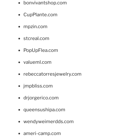
bonvivantshop.com
CupPlante.com
mpzin.com
stcreal.com
PopUpFlea.com
valueml.com
rebeccatorresjewelry.com
jmpbliss.com
drjorgerico.com
queensushipa.com
wendyweimerdds.com
ameri-camp.com