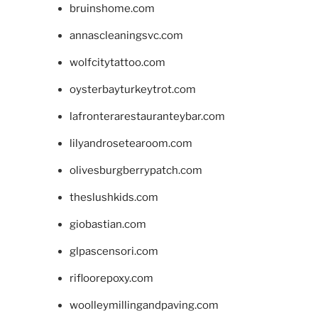
bruinshome.com
annascleaningsvc.com
wolfcitytattoo.com
oysterbayturkeytrot.com
lafronterarestauranteybar.com
lilyandrosetearoom.com
olivesburgberrypatch.com
theslushkids.com
giobastian.com
glpascensori.com
rifloorepoxy.com
woolleymillingandpaving.com