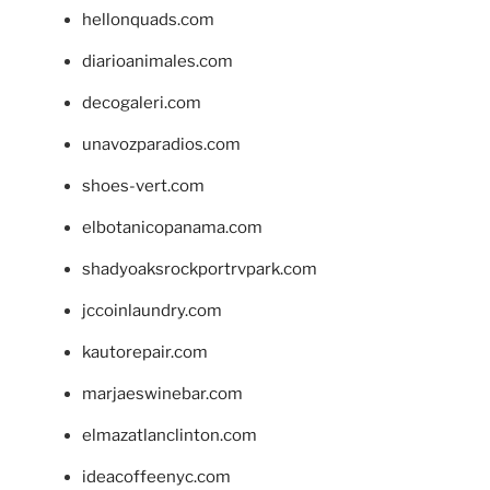
hellonquads.com
diarioanimales.com
decogaleri.com
unavozparadios.com
shoes-vert.com
elbotanicopanama.com
shadyoaksrockportrvpark.com
jccoinlaundry.com
kautorepair.com
marjaeswinebar.com
elmazatlanclinton.com
ideacoffeenyc.com