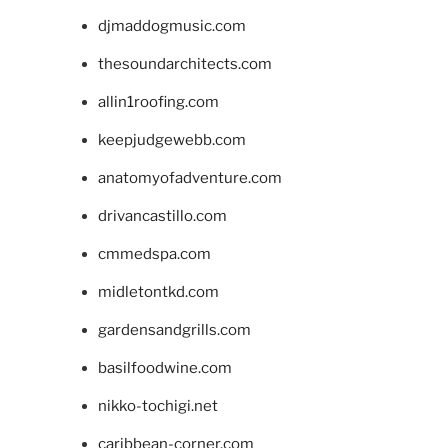
djmaddogmusic.com
thesoundarchitects.com
allin1roofing.com
keepjudgewebb.com
anatomyofadventure.com
drivancastillo.com
cmmedspa.com
midletontkd.com
gardensandgrills.com
basilfoodwine.com
nikko-tochigi.net
caribbean-corner.com