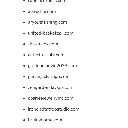
reefrecordsllc.com
alawaffle.com
aryouthfishing.com
united-basketball.com
tios-tacos.com
cafecito-satx.com
graduacionviu2023.com
pecanjackstogo.com
zengardendayspa.com
sparklejewelryinc.com
ironcladtattoostudio.com
bruinshome.com