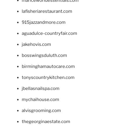
mariceworldessentials.com
lafisheriarestaurant.com
915jazzandmore.com
aguadulce-countryfair.com
jakehovis.com
bosswingsduluth.com
birminghamautocare.com
tonyscountrykitchen.com
jbellasnailspa.com
mychaihouse.com
alvisgrooming.com
thegeorginaestate.com