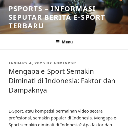
Skip
PSPORTS – INFORMASI
to
SEPUTAR BERITA E-SPORT
content
TERBARU
Menu
POSTED
JANUARY 4, 2025
BY
ADMINPSP
ON
Mengapa e-Sport Semakin
Diminati di Indonesia: Faktor dan
Dampaknya
E-Sport, atau kompetisi permainan video secara
profesional, semakin populer di Indonesia. Mengapa e-
Sport semakin diminati di Indonesia? Apa faktor dan