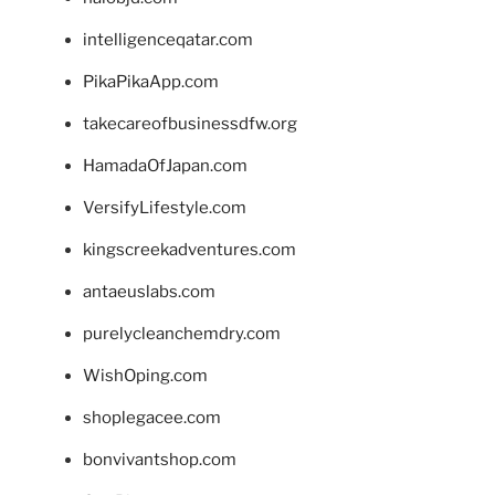
intelligenceqatar.com
PikaPikaApp.com
takecareofbusinessdfw.org
HamadaOfJapan.com
VersifyLifestyle.com
kingscreekadventures.com
antaeuslabs.com
purelycleanchemdry.com
WishOping.com
shoplegacee.com
bonvivantshop.com