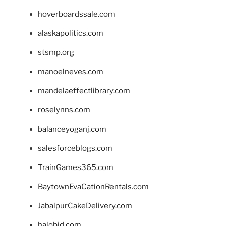
hoverboardssale.com
alaskapolitics.com
stsmp.org
manoelneves.com
mandelaeffectlibrary.com
roselynns.com
balanceyoganj.com
salesforceblogs.com
TrainGames365.com
BaytownEvaCationRentals.com
JabalpurCakeDelivery.com
halobjd.com