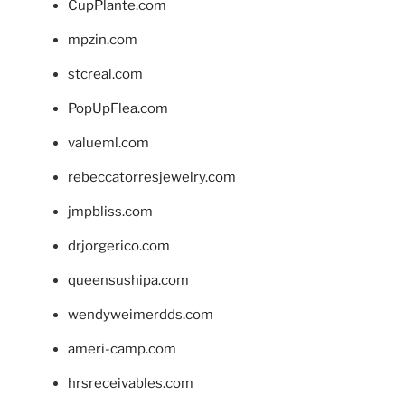
CupPlante.com
mpzin.com
stcreal.com
PopUpFlea.com
valueml.com
rebeccatorresjewelry.com
jmpbliss.com
drjorgerico.com
queensushipa.com
wendyweimerdds.com
ameri-camp.com
hrsreceivables.com