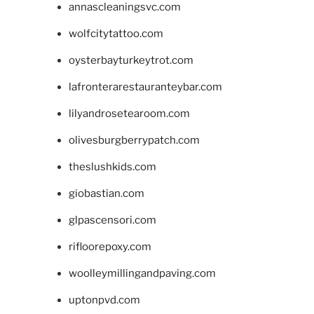
annascleaningsvc.com
wolfcitytattoo.com
oysterbayturkeytrot.com
lafronterarestauranteybar.com
lilyandrosetearoom.com
olivesburgberrypatch.com
theslushkids.com
giobastian.com
glpascensori.com
rifloorepoxy.com
woolleymillingandpaving.com
uptonpvd.com