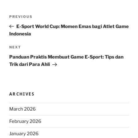
Post
Previous
PREVIOUS
navigation
Post
E-Sport World Cup: Momen Emas bagi Atlet Game
Indonesia
Next
NEXT
Post
Panduan Praktis Membuat Game E-Sport: Tips dan
Trik dari Para Ahli
ARCHIVES
March 2026
February 2026
January 2026