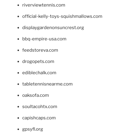
riverviewtennis.com
official-kelly-toys-squishmallows.com
displaygardenonsuncrest.org
bbq-empire-usa.com
feedstoreva.com
drogopets.com
ediblechalk.com
tabletennisnearme.com
oaksofa.com
soultacohtx.com
capishcaps.com
gpsyfl.org