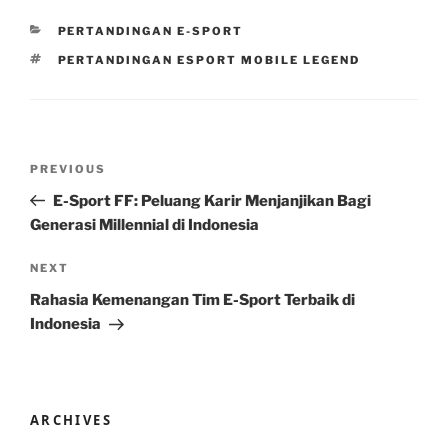
CATEGORIES
PERTANDINGAN E-SPORT
TAGS
PERTANDINGAN ESPORT MOBILE LEGEND
Post
Previous
PREVIOUS
navigation
Post
E-Sport FF: Peluang Karir Menjanjikan Bagi
Generasi Millennial di Indonesia
Next
NEXT
Post
Rahasia Kemenangan Tim E-Sport Terbaik di
Indonesia
ARCHIVES