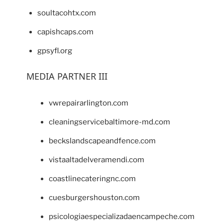
soultacohtx.com
capishcaps.com
gpsyfl.org
MEDIA PARTNER III
vwrepairarlington.com
cleaningservicebaltimore-md.com
beckslandscapeandfence.com
vistaaltadelveramendi.com
coastlinecateringnc.com
cuesburgershouston.com
psicologiaespecializadaencampeche.com