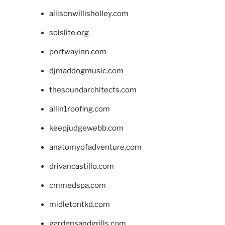
allisonwillisholley.com
solslite.org
portwayinn.com
djmaddogmusic.com
thesoundarchitects.com
allin1roofing.com
keepjudgewebb.com
anatomyofadventure.com
drivancastillo.com
cmmedspa.com
midletontkd.com
gardensandgrills.com