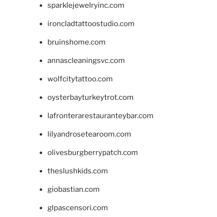
sparklejewelryinc.com
ironcladtattoostudio.com
bruinshome.com
annascleaningsvc.com
wolfcitytattoo.com
oysterbayturkeytrot.com
lafronterarestauranteybar.com
lilyandrosetearoom.com
olivesburgberrypatch.com
theslushkids.com
giobastian.com
glpascensori.com