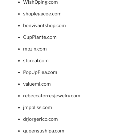
WishOping.com
shoplegacee.com
bonvivantshop.com
CupPlante.com
mpzin.com
stcreal.com
PopUpFlea.com
valueml.com
rebeccatorresjewelry.com
jmpbliss.com
drjorgerico.com
queensushipa.com