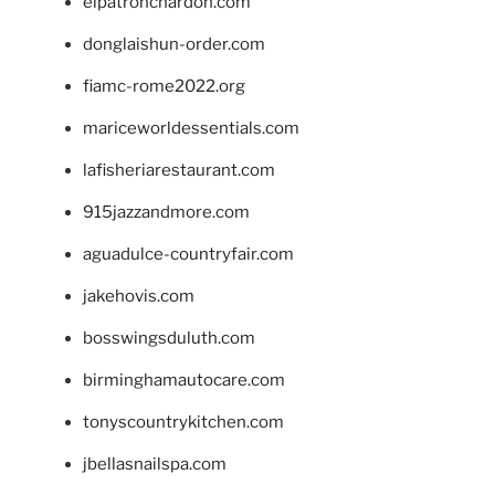
elpatronchardon.com
donglaishun-order.com
fiamc-rome2022.org
mariceworldessentials.com
lafisheriarestaurant.com
915jazzandmore.com
aguadulce-countryfair.com
jakehovis.com
bosswingsduluth.com
birminghamautocare.com
tonyscountrykitchen.com
jbellasnailspa.com