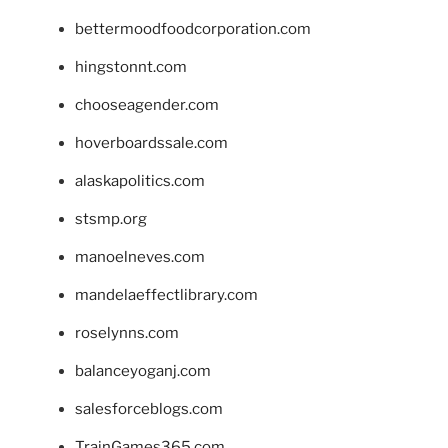
bettermoodfoodcorporation.com
hingstonnt.com
chooseagender.com
hoverboardssale.com
alaskapolitics.com
stsmp.org
manoelneves.com
mandelaeffectlibrary.com
roselynns.com
balanceyoganj.com
salesforceblogs.com
TrainGames365.com