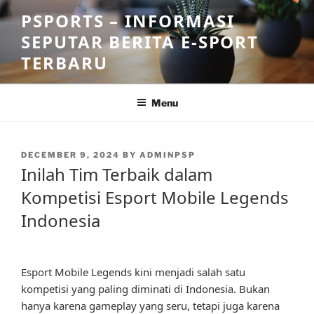
Skip
PSPORTS – INFORMASI
to
SEPUTAR BERITA E-SPORT
content
TERBARU
Menu
POSTED
DECEMBER 9, 2024
BY
ADMINPSP
ON
Inilah Tim Terbaik dalam
Kompetisi Esport Mobile Legends
Indonesia
Esport Mobile Legends kini menjadi salah satu
kompetisi yang paling diminati di Indonesia. Bukan
hanya karena gameplay yang seru, tetapi juga karena