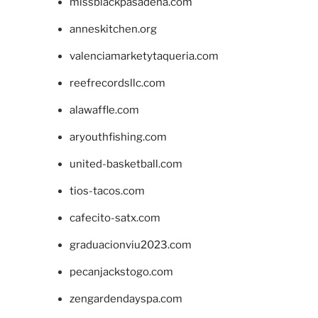
missblackpasadena.com
anneskitchen.org
valenciamarketytaqueria.com
reefrecordsllc.com
alawaffle.com
aryouthfishing.com
united-basketball.com
tios-tacos.com
cafecito-satx.com
graduacionviu2023.com
pecanjackstogo.com
zengardendayspa.com