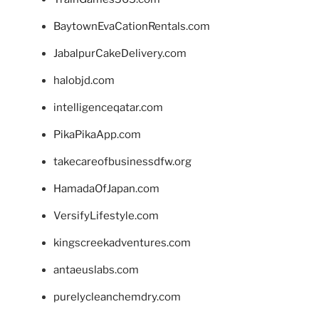
BaytownEvaCationRentals.com
JabalpurCakeDelivery.com
halobjd.com
intelligenceqatar.com
PikaPikaApp.com
takecareofbusinessdfw.org
HamadaOfJapan.com
VersifyLifestyle.com
kingscreekadventures.com
antaeuslabs.com
purelycleanchemdry.com