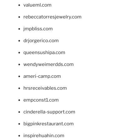
valueml.com
rebeccatorresjewelry.com
jmpbliss.com
drjorgerico.com
queensushipa.com
wendyweimerdds.com
ameri-camp.com
hrsreceivables.com
empconst1.com
cinderella-support.com
bigpinkrestaurant.com
inspirehuahin.com