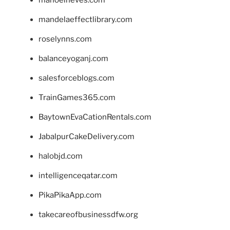
mandelaeffectlibrary.com
roselynns.com
balanceyoganj.com
salesforceblogs.com
TrainGames365.com
BaytownEvaCationRentals.com
JabalpurCakeDelivery.com
halobjd.com
intelligenceqatar.com
PikaPikaApp.com
takecareofbusinessdfw.org