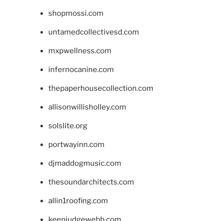
shopmossi.com
untamedcollectivesd.com
mxpwellness.com
infernocanine.com
thepaperhousecollection.com
allisonwillisholley.com
solslite.org
portwayinn.com
djmaddogmusic.com
thesoundarchitects.com
allin1roofing.com
keepjudgewebb.com