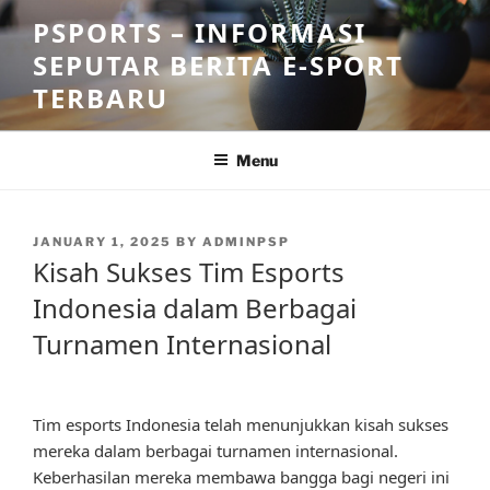
Skip
PSPORTS – INFORMASI
to
SEPUTAR BERITA E-SPORT
content
TERBARU
Menu
POSTED
JANUARY 1, 2025
BY
ADMINPSP
ON
Kisah Sukses Tim Esports
Indonesia dalam Berbagai
Turnamen Internasional
Tim esports Indonesia telah menunjukkan kisah sukses
mereka dalam berbagai turnamen internasional.
Keberhasilan mereka membawa bangga bagi negeri ini