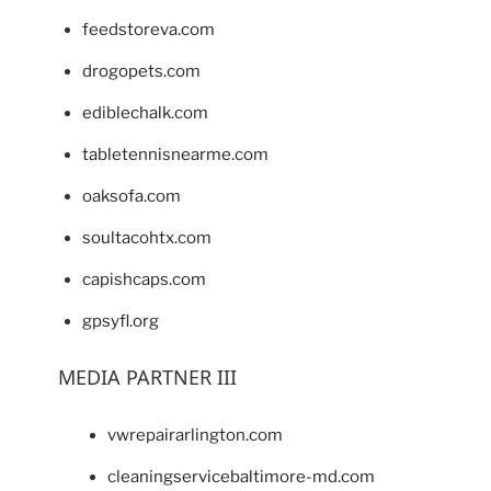
feedstoreva.com
drogopets.com
ediblechalk.com
tabletennisnearme.com
oaksofa.com
soultacohtx.com
capishcaps.com
gpsyfl.org
MEDIA PARTNER III
vwrepairarlington.com
cleaningservicebaltimore-md.com