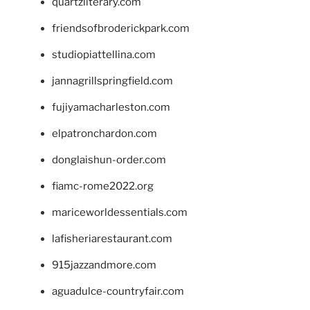
quartzliterary.com
friendsofbroderickpark.com
studiopiattellina.com
jannagrillspringfield.com
fujiyamacharleston.com
elpatronchardon.com
donglaishun-order.com
fiamc-rome2022.org
mariceworldessentials.com
lafisheriarestaurant.com
915jazzandmore.com
aguadulce-countryfair.com