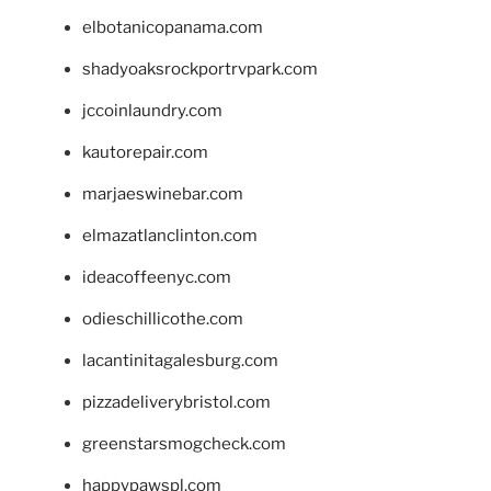
elbotanicopanama.com
shadyoaksrockportrvpark.com
jccoinlaundry.com
kautorepair.com
marjaeswinebar.com
elmazatlanclinton.com
ideacoffeenyc.com
odieschillicothe.com
lacantinitagalesburg.com
pizzadeliverybristol.com
greenstarsmogcheck.com
happypawspl.com