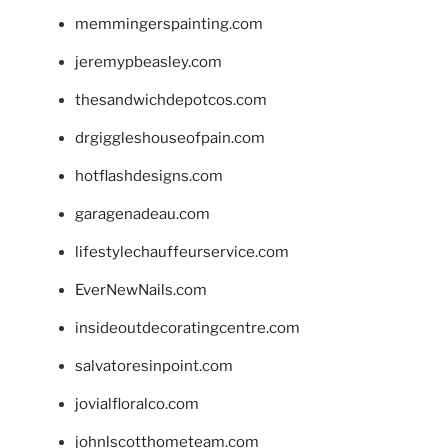
memmingerspainting.com
jeremypbeasley.com
thesandwichdepotcos.com
drgiggleshouseofpain.com
hotflashdesigns.com
garagenadeau.com
lifestylechauffeurservice.com
EverNewNails.com
insideoutdecoratingcentre.com
salvatoresinpoint.com
jovialfloralco.com
johnlscotthometeam.com