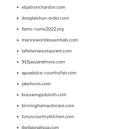
elpatronchardon.com
donglaishun-order.com
fiamc-rome2022.org
mariceworldessentials.com
lafisheriarestaurant.com
915jazzandmore.com
aguadulce-countryfair.com
jakehovis.com
bosswingsduluth.com
birminghamautocare.com
tonyscountrykitchen.com
jbellasnailspa.com