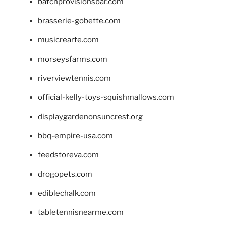
batchprovisionsbar.com
brasserie-gobette.com
musicrearte.com
morseysfarms.com
riverviewtennis.com
official-kelly-toys-squishmallows.com
displaygardenonsuncrest.org
bbq-empire-usa.com
feedstoreva.com
drogopets.com
ediblechalk.com
tabletennisnearme.com