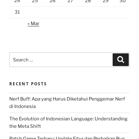
24
25
26
27
28
29
30
31
« Mar
Search
Search
for:
RECENT POSTS
Nerf Buff: Apa yang Harus Diketahui Penggemar Nerf
di Indonesia
The Evolution of Indonesian Language: Understanding
the Meta Shift
Patch Game Terbaru: Update Fitur dan Perbaikan Bug