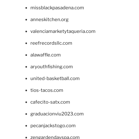
missblackpasadena.com
anneskitchen.org
valenciamarketytaqueria.com
reefrecordsllc.com
alawaffle.com
aryouthfishing.com
united-basketball.com
tios-tacos.com
cafecito-satx.com
graduacionviu2023.com
pecanjackstogo.com
zengardendayspa.com