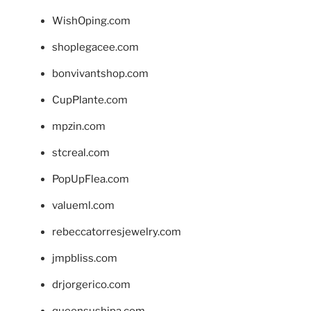
WishOping.com
shoplegacee.com
bonvivantshop.com
CupPlante.com
mpzin.com
stcreal.com
PopUpFlea.com
valueml.com
rebeccatorresjewelry.com
jmpbliss.com
drjorgerico.com
queensushipa.com