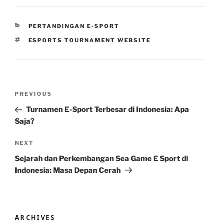
CATEGORIES
PERTANDINGAN E-SPORT
TAGS
ESPORTS TOURNAMENT WEBSITE
Post
Previous
PREVIOUS
navigation
Post
Turnamen E-Sport Terbesar di Indonesia: Apa
Saja?
Next
NEXT
Post
Sejarah dan Perkembangan Sea Game E Sport di
Indonesia: Masa Depan Cerah
ARCHIVES