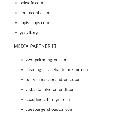
oaksofa.com
soultacohtx.com
capishcaps.com
gpsyfl.org
MEDIA PARTNER III
vwrepairarlington.com
cleaningservicebaltimore-md.com
beckslandscapeandfence.com
vistaaltadelveramendi.com
coastlinecateringnc.com
cuesburgershouston.com