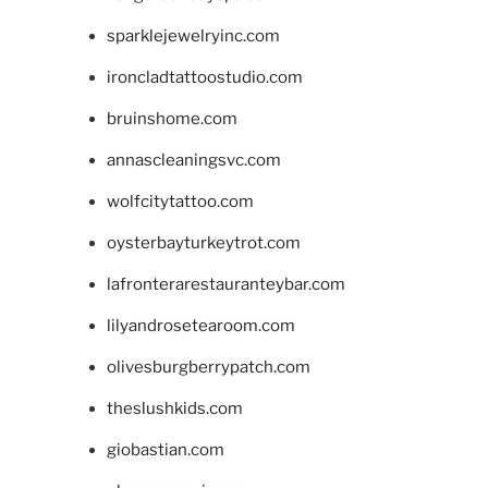
sparklejewelryinc.com
ironcladtattoostudio.com
bruinshome.com
annascleaningsvc.com
wolfcitytattoo.com
oysterbayturkeytrot.com
lafronterarestauranteybar.com
lilyandrosetearoom.com
olivesburgberrypatch.com
theslushkids.com
giobastian.com