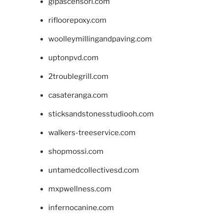
glpascensori.com
rifloorepoxy.com
woolleymillingandpaving.com
uptonpvd.com
2troublegrill.com
casateranga.com
sticksandstonesstudiooh.com
walkers-treeservice.com
shopmossi.com
untamedcollectivesd.com
mxpwellness.com
infernocanine.com