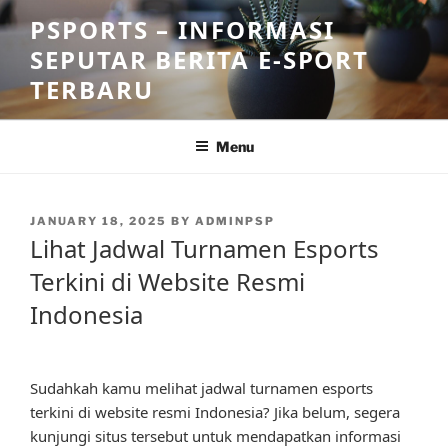
Skip
PSPORTS – INFORMASI
to
SEPUTAR BERITA E-SPORT
content
TERBARU
Menu
POSTED
JANUARY 18, 2025
BY
ADMINPSP
ON
Lihat Jadwal Turnamen Esports
Terkini di Website Resmi
Indonesia
Sudahkah kamu melihat jadwal turnamen esports
terkini di website resmi Indonesia? Jika belum, segera
kunjungi situs tersebut untuk mendapatkan informasi