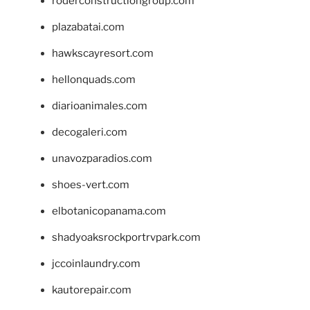
roderconstructiongroup.com
plazabatai.com
hawkscayresort.com
hellonquads.com
diarioanimales.com
decogaleri.com
unavozparadios.com
shoes-vert.com
elbotanicopanama.com
shadyoaksrockportrvpark.com
jccoinlaundry.com
kautorepair.com