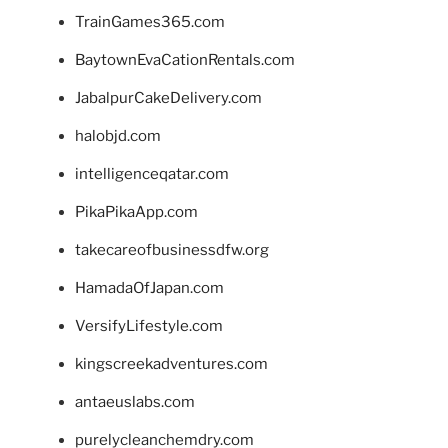
TrainGames365.com
BaytownEvaCationRentals.com
JabalpurCakeDelivery.com
halobjd.com
intelligenceqatar.com
PikaPikaApp.com
takecareofbusinessdfw.org
HamadaOfJapan.com
VersifyLifestyle.com
kingscreekadventures.com
antaeuslabs.com
purelycleanchemdry.com