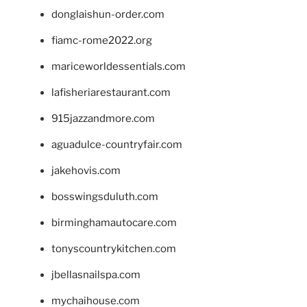
donglaishun-order.com
fiamc-rome2022.org
mariceworldessentials.com
lafisheriarestaurant.com
915jazzandmore.com
aguadulce-countryfair.com
jakehovis.com
bosswingsduluth.com
birminghamautocare.com
tonyscountrykitchen.com
jbellasnailspa.com
mychaihouse.com