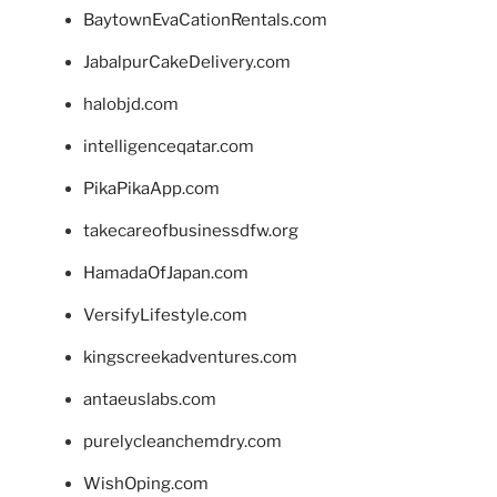
BaytownEvaCationRentals.com
JabalpurCakeDelivery.com
halobjd.com
intelligenceqatar.com
PikaPikaApp.com
takecareofbusinessdfw.org
HamadaOfJapan.com
VersifyLifestyle.com
kingscreekadventures.com
antaeuslabs.com
purelycleanchemdry.com
WishOping.com