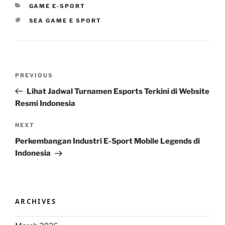
CATEGORIES
GAME E-SPORT
TAGS
SEA GAME E SPORT
Post
Previous
PREVIOUS
navigation
Post
Lihat Jadwal Turnamen Esports Terkini di Website
Resmi Indonesia
Next
NEXT
Post
Perkembangan Industri E-Sport Mobile Legends di
Indonesia
ARCHIVES