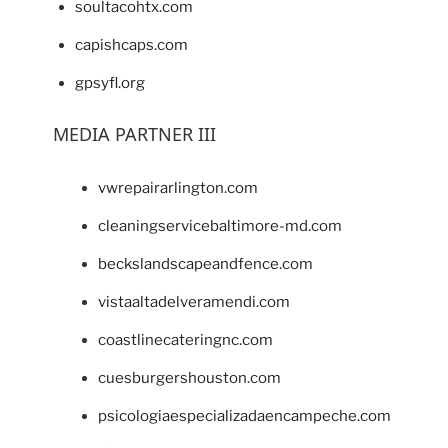
soultacohtx.com
capishcaps.com
gpsyfl.org
MEDIA PARTNER III
vwrepairarlington.com
cleaningservicebaltimore-md.com
beckslandscapeandfence.com
vistaaltadelveramendi.com
coastlinecateringnc.com
cuesburgershouston.com
psicologiaespecializadaencampeche.com