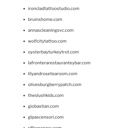
ironcladtattoostudio.com
bruinshome.com
annascleaningsvc.com
wolfcitytattoo.com
oysterbayturkeytrot.com
lafronterarestauranteybar.com
lilyandrosetearoom.com
olivesburgberrypatch.com
theslushkids.com
giobastian.com
glpascensori.com
rifloorepoxy.com