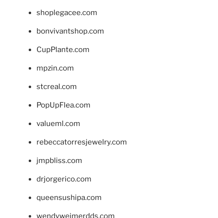
shoplegacee.com
bonvivantshop.com
CupPlante.com
mpzin.com
stcreal.com
PopUpFlea.com
valueml.com
rebeccatorresjewelry.com
jmpbliss.com
drjorgerico.com
queensushipa.com
wendyweimerdds.com