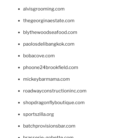
alvisgrooming.com
thegeorginaestate.com
blythewoodseafood.com
paolosdelibangkok.com
bobacove.com
phoone24brookfield.com
mickeybarmama.com
roadwayconstructioninc.com
shopdragonflyboutique.com
sportszilla.org
batchprovisionsbar.com
brasserie-gobette.com