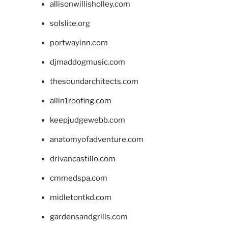
allisonwillisholley.com
solslite.org
portwayinn.com
djmaddogmusic.com
thesoundarchitects.com
allin1roofing.com
keepjudgewebb.com
anatomyofadventure.com
drivancastillo.com
cmmedspa.com
midletontkd.com
gardensandgrills.com