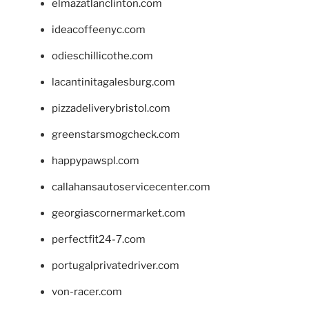
elmazatlanclinton.com
ideacoffeenyc.com
odieschillicothe.com
lacantinitagalesburg.com
pizzadeliverybristol.com
greenstarsmogcheck.com
happypawspl.com
callahansautoservicecenter.com
georgiascornermarket.com
perfectfit24-7.com
portugalprivatedriver.com
von-racer.com