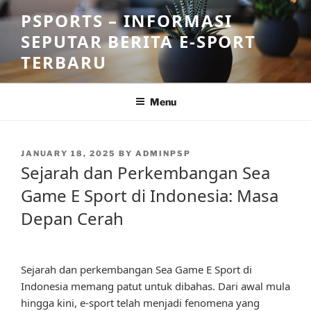
Skip
PSPORTS – INFORMASI
to
SEPUTAR BERITA E-SPORT
content
TERBARU
Menu
POSTED
JANUARY 18, 2025
BY
ADMINPSP
ON
Sejarah dan Perkembangan Sea
Game E Sport di Indonesia: Masa
Depan Cerah
Sejarah dan perkembangan Sea Game E Sport di
Indonesia memang patut untuk dibahas. Dari awal mula
hingga kini, e-sport telah menjadi fenomena yang