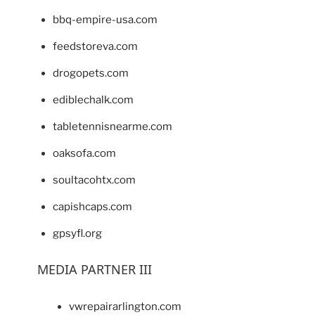
bbq-empire-usa.com
feedstoreva.com
drogopets.com
ediblechalk.com
tabletennisnearme.com
oaksofa.com
soultacohtx.com
capishcaps.com
gpsyfl.org
MEDIA PARTNER III
vwrepairarlington.com