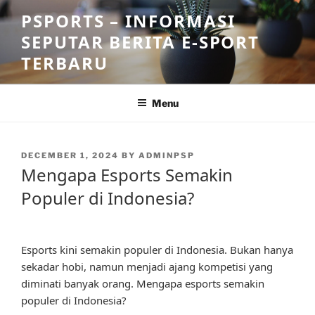
Skip
PSPORTS – INFORMASI
to
SEPUTAR BERITA E-SPORT
content
TERBARU
Menu
POSTED
DECEMBER 1, 2024
BY
ADMINPSP
ON
Mengapa Esports Semakin
Populer di Indonesia?
Esports kini semakin populer di Indonesia. Bukan hanya
sekadar hobi, namun menjadi ajang kompetisi yang
diminati banyak orang. Mengapa esports semakin
populer di Indonesia?