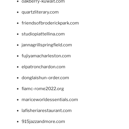
oakberry-kuwait.com
quartzliterary.com
friendsofbroderickpark.com
studiopiattellina.com
jannagrillspringfield.com
fujiyamacharleston.com
elpatronchardon.com
donglaishun-order.com
fiamc-rome2022.org
mariceworldessentials.com
lafisheriarestaurant.com
915jazzandmore.com