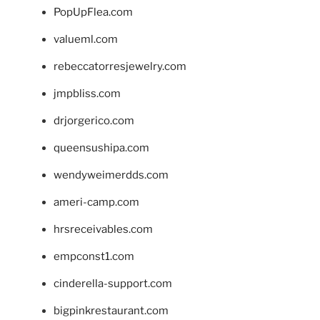
PopUpFlea.com
valueml.com
rebeccatorresjewelry.com
jmpbliss.com
drjorgerico.com
queensushipa.com
wendyweimerdds.com
ameri-camp.com
hrsreceivables.com
empconst1.com
cinderella-support.com
bigpinkrestaurant.com