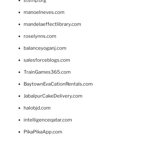
stsmp.org
manoelneves.com
mandelaeffectlibrary.com
roselynns.com
balanceyoganj.com
salesforceblogs.com
TrainGames365.com
BaytownEvaCationRentals.com
JabalpurCakeDelivery.com
halobjd.com
intelligenceqatar.com
PikaPikaApp.com