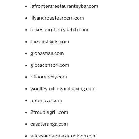
lafronterarestauranteybar.com
lilyandrosetearoom.com
olivesburgberrypatch.com
theslushkids.com
giobastian.com
glpascensori.com
rifloorepoxy.com
woolleymillingandpaving.com
uptonpvd.com
2troublegrill.com
casateranga.com
sticksandstonesstudiooh.com