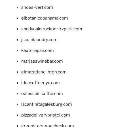
shoes-vert.com
elbotanicopanama.com
shadyoaksrockportrvpark.com
jccoinlaundry.com
kautorepair.com
marjaeswinebar.com
elmazatlanclinton.com
ideacoffeenyc.com
odieschillicothe.com
lacantinitagalesburg.com
pizzadeliverybristol.com
greenstarsmogcheck.com