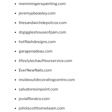
memmingerspainting.com
jeremypbeasley.com
thesandwichdepotcos.com
drgiggleshouseofpain.com
hotflashdesigns.com
garagenadeau.com
lifestylechauffeurservice.com
EverNewNails.com
insideoutdecoratingcentre.com
salvatoresinpoint.com
jovialfloralco.com
johnlscotthometeam.com