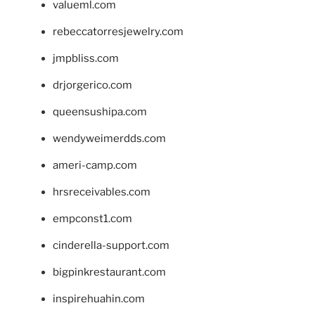
valueml.com
rebeccatorresjewelry.com
jmpbliss.com
drjorgerico.com
queensushipa.com
wendyweimerdds.com
ameri-camp.com
hrsreceivables.com
empconst1.com
cinderella-support.com
bigpinkrestaurant.com
inspirehuahin.com