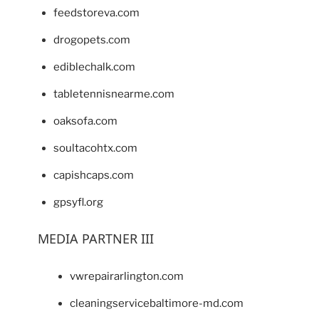
feedstoreva.com
drogopets.com
ediblechalk.com
tabletennisnearme.com
oaksofa.com
soultacohtx.com
capishcaps.com
gpsyfl.org
MEDIA PARTNER III
vwrepairarlington.com
cleaningservicebaltimore-md.com