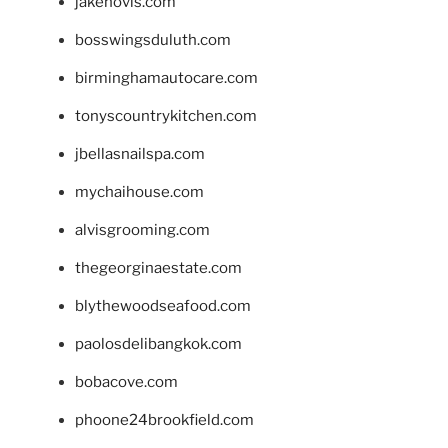
jakehovis.com
bosswingsduluth.com
birminghamautocare.com
tonyscountrykitchen.com
jbellasnailspa.com
mychaihouse.com
alvisgrooming.com
thegeorginaestate.com
blythewoodseafood.com
paolosdelibangkok.com
bobacove.com
phoone24brookfield.com