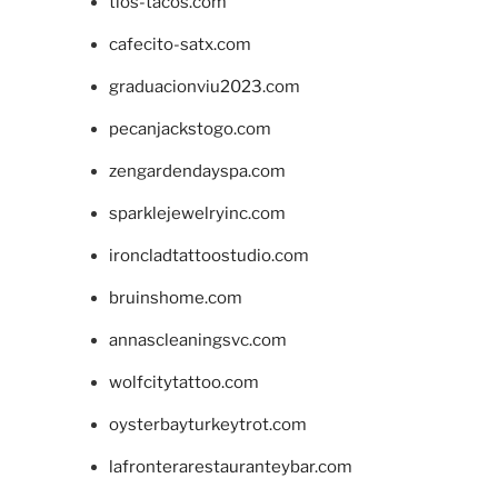
tios-tacos.com
cafecito-satx.com
graduacionviu2023.com
pecanjackstogo.com
zengardendayspa.com
sparklejewelryinc.com
ironcladtattoostudio.com
bruinshome.com
annascleaningsvc.com
wolfcitytattoo.com
oysterbayturkeytrot.com
lafronterarestauranteybar.com