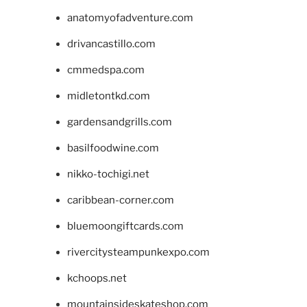
anatomyofadventure.com
drivancastillo.com
cmmedspa.com
midletontkd.com
gardensandgrills.com
basilfoodwine.com
nikko-tochigi.net
caribbean-corner.com
bluemoongiftcards.com
rivercitysteampunkexpo.com
kchoops.net
mountainsideskateshop.com