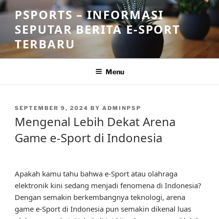
Skip
PSPORTS – INFORMASI
to
SEPUTAR BERITA E-SPORT
content
TERBARU
Menu
POSTED
SEPTEMBER 9, 2024
BY
ADMINPSP
ON
Mengenal Lebih Dekat Arena
Game e-Sport di Indonesia
Apakah kamu tahu bahwa e-Sport atau olahraga
elektronik kini sedang menjadi fenomena di Indonesia?
Dengan semakin berkembangnya teknologi, arena
game e-Sport di Indonesia pun semakin dikenal luas