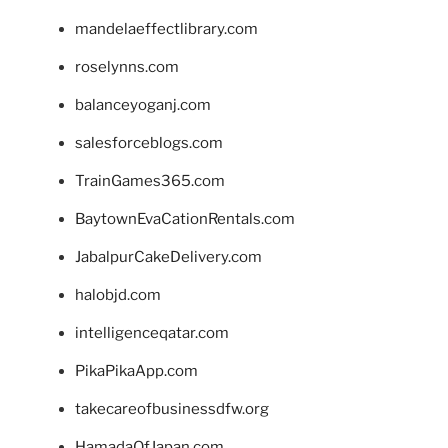
mandelaeffectlibrary.com
roselynns.com
balanceyoganj.com
salesforceblogs.com
TrainGames365.com
BaytownEvaCationRentals.com
JabalpurCakeDelivery.com
halobjd.com
intelligenceqatar.com
PikaPikaApp.com
takecareofbusinessdfw.org
HamadaOfJapan.com