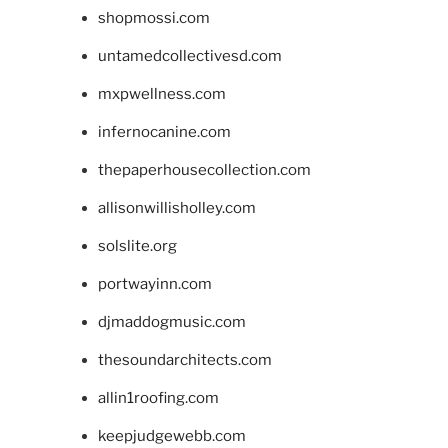
shopmossi.com
untamedcollectivesd.com
mxpwellness.com
infernocanine.com
thepaperhousecollection.com
allisonwillisholley.com
solslite.org
portwayinn.com
djmaddogmusic.com
thesoundarchitects.com
allin1roofing.com
keepjudgewebb.com