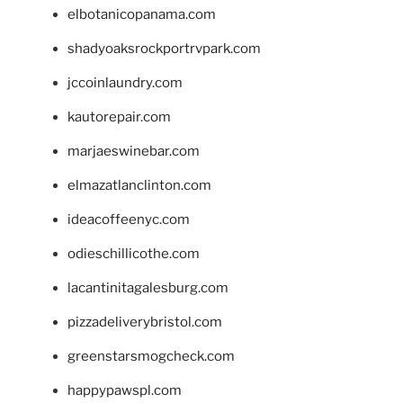
elbotanicopanama.com
shadyoaksrockportrvpark.com
jccoinlaundry.com
kautorepair.com
marjaeswinebar.com
elmazatlanclinton.com
ideacoffeenyc.com
odieschillicothe.com
lacantinitagalesburg.com
pizzadeliverybristol.com
greenstarsmogcheck.com
happypawspl.com