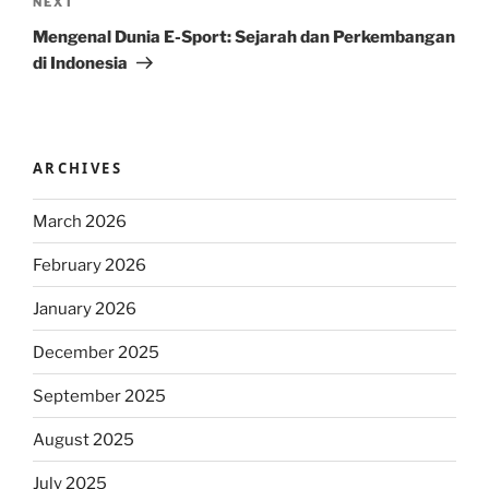
Next
NEXT
Post
Mengenal Dunia E-Sport: Sejarah dan Perkembangan
di Indonesia
ARCHIVES
March 2026
February 2026
January 2026
December 2025
September 2025
August 2025
July 2025