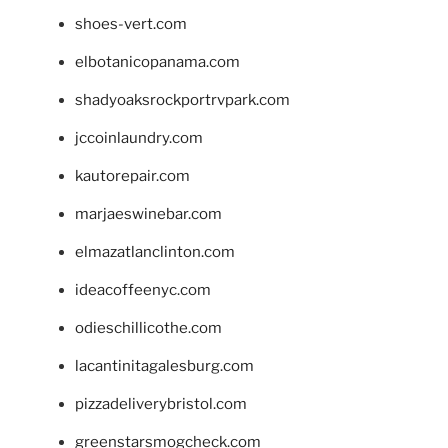
shoes-vert.com
elbotanicopanama.com
shadyoaksrockportrvpark.com
jccoinlaundry.com
kautorepair.com
marjaeswinebar.com
elmazatlanclinton.com
ideacoffeenyc.com
odieschillicothe.com
lacantinitagalesburg.com
pizzadeliverybristol.com
greenstarsmogcheck.com