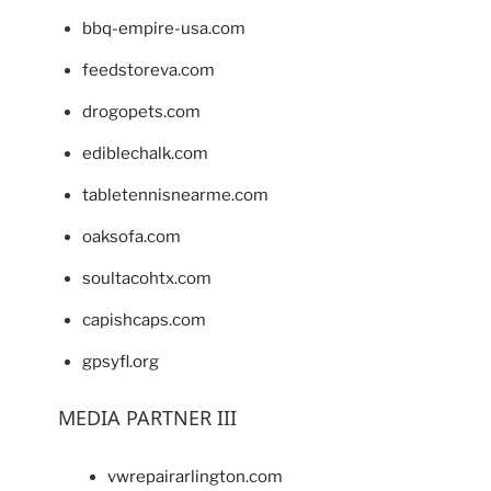
bbq-empire-usa.com
feedstoreva.com
drogopets.com
ediblechalk.com
tabletennisnearme.com
oaksofa.com
soultacohtx.com
capishcaps.com
gpsyfl.org
MEDIA PARTNER III
vwrepairarlington.com