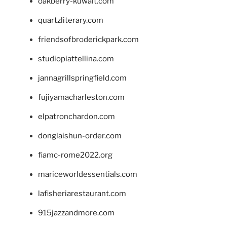
oakberry-kuwait.com
quartzliterary.com
friendsofbroderickpark.com
studiopiattellina.com
jannagrillspringfield.com
fujiyamacharleston.com
elpatronchardon.com
donglaishun-order.com
fiamc-rome2022.org
mariceworldessentials.com
lafisheriarestaurant.com
915jazzandmore.com