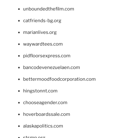
unboundedthefilm.com
catfriends-bg.org
marianlives.org
waywardtees.com
pidfloorsexpress.com
bancodevenezuelaen.com
bettermoodfoodcorporation.com
hingstonnt.com
chooseagender.com
hoverboardssale.com
alaskapolitics.com
stsmp.org