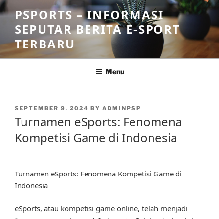
Skip
PSPORTS – INFORMASI
to
SEPUTAR BERITA E-SPORT
content
TERBARU
Menu
POSTED
SEPTEMBER 9, 2024
BY
ADMINPSP
ON
Turnamen eSports: Fenomena
Kompetisi Game di Indonesia
Turnamen eSports: Fenomena Kompetisi Game di
Indonesia
eSports, atau kompetisi game online, telah menjadi