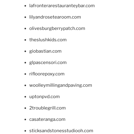
lafronterarestauranteybar.com
lilyandrosetearoom.com
olivesburgberrypatch.com
theslushkids.com
giobastian.com
glpascensori.com
rifloorepoxy.com
woolleymillingandpaving.com
uptonpvd.com
2troublegrill.com
casateranga.com
sticksandstonesstudiooh.com