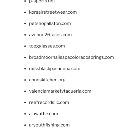
p-sports.net
korsairstreetwear.com
petshopallston.com
avenue26tacos.com
topgglasses.com
broadmoornailsspacoloradosprings.com
missblackpasadena.com
anneskitchen.org
valenciamarketytaqueria.com
reefrecordsllc.com
alawaffle.com
aryouthfishing.com