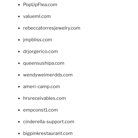
PopUpFlea.com
valueml.com
rebeccatorresjewelry.com
jmpbliss.com
drjorgerico.com
queensushipa.com
wendyweimerdds.com
ameri-camp.com
hrsreceivables.com
empconst1.com
cinderella-support.com
bigpinkrestaurant.com