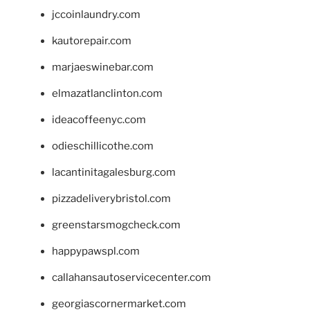
jccoinlaundry.com
kautorepair.com
marjaeswinebar.com
elmazatlanclinton.com
ideacoffeenyc.com
odieschillicothe.com
lacantinitagalesburg.com
pizzadeliverybristol.com
greenstarsmogcheck.com
happypawspl.com
callahansautoservicecenter.com
georgiascornermarket.com