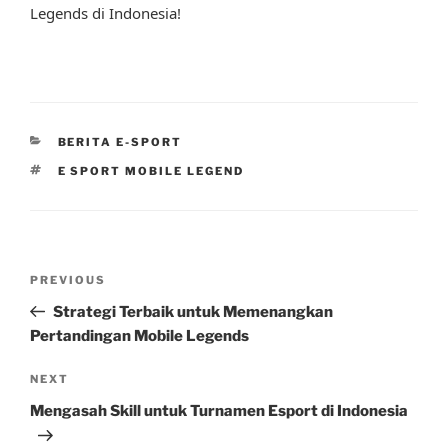
Legends di Indonesia!
CATEGORIES
BERITA E-SPORT
TAGS
E SPORT MOBILE LEGEND
Post
Previous
PREVIOUS
navigation
Post
Strategi Terbaik untuk Memenangkan
Pertandingan Mobile Legends
Next
NEXT
Post
Mengasah Skill untuk Turnamen Esport di Indonesia