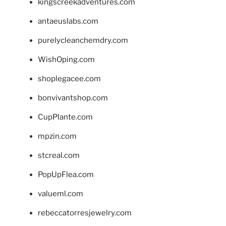
kingscreekadventures.com
antaeuslabs.com
purelycleanchemdry.com
WishOping.com
shoplegacee.com
bonvivantshop.com
CupPlante.com
mpzin.com
stcreal.com
PopUpFlea.com
valueml.com
rebeccatorresjewelry.com