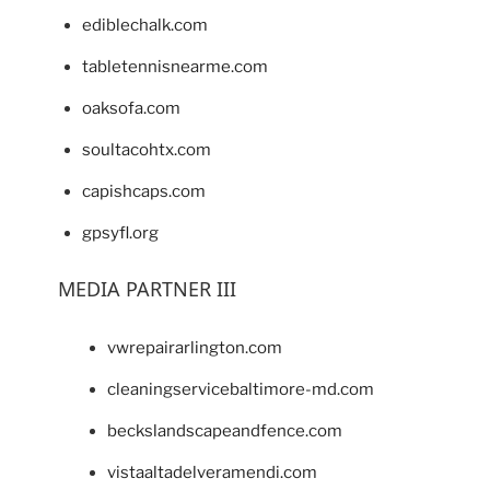
ediblechalk.com
tabletennisnearme.com
oaksofa.com
soultacohtx.com
capishcaps.com
gpsyfl.org
MEDIA PARTNER III
vwrepairarlington.com
cleaningservicebaltimore-md.com
beckslandscapeandfence.com
vistaaltadelveramendi.com