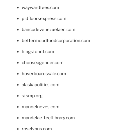
waywardtees.com
pidfloorsexpress.com
bancodevenezuelaen.com
bettermoodfoodcorporation.com
hingstonnt.com
chooseagender.com
hoverboardssale.com
alaskapolitics.com
stsmp.org
manoelneves.com
mandelaeffectlibrary.com
roselynns.com