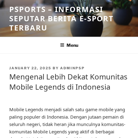
Skip
PSPORTS – INFORMASI
to
SEPUTAR BERITA E-SPORT
content
TERBARU
Menu
POSTED
JANUARY 22, 2025
BY
ADMINPSP
ON
Mengenal Lebih Dekat Komunitas
Mobile Legends di Indonesia
Mobile Legends menjadi salah satu game mobile yang
paling populer di Indonesia. Dengan jutaan pemain di
seluruh negeri, tidak heran jika munculnya komunitas-
komunitas Mobile Legends yang aktif di berbagai