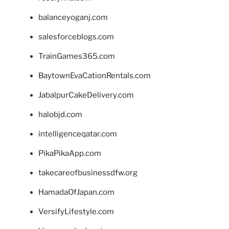
balanceyoganj.com
salesforceblogs.com
TrainGames365.com
BaytownEvaCationRentals.com
JabalpurCakeDelivery.com
halobjd.com
intelligenceqatar.com
PikaPikaApp.com
takecareofbusinessdfw.org
HamadaOfJapan.com
VersifyLifestyle.com