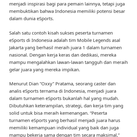
menjadi inspirasi bagi para pemain lainnya, tetapi juga
membuktikan bahwa Indonesia memiliki potensi besar
dalam dunia eSports.
Salah satu contoh kisah sukses peserta turnamen
eSports di Indonesia adalah tim Mobile Legends asal
Jakarta yang berhasil meraih juara 1 dalam turnamen
nasional. Dengan kerja keras dan dedikasi, mereka
mampu mengalahkan lawan-lawan tangguh dan meraih
gelar juara yang mereka impikan.
Menurut Dian “Oxxy” Pratama, seorang caster dan
analis eSports ternama di Indonesia, menjadi juara
dalam turnamen eSports bukanlah hal yang mudah.
Dibutuhkan keterampilan, strategi, dan kerja tim yang
solid untuk bisa meraih kemenangan. “Peserta
turnamen eSports yang berhasil menjadi juara harus
memiliki kemampuan individual yang baik dan juga
mampu bekerja sama dengan tim secara maksimal,”