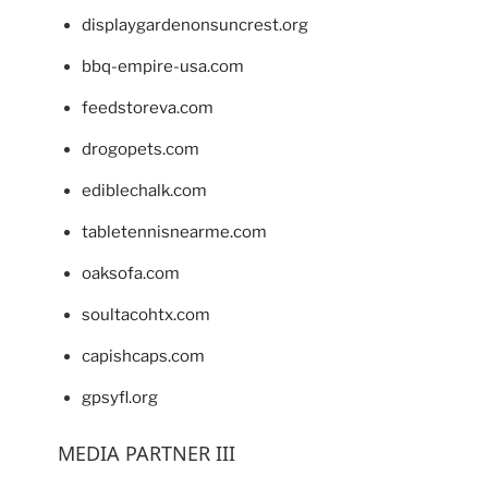
displaygardenonsuncrest.org
bbq-empire-usa.com
feedstoreva.com
drogopets.com
ediblechalk.com
tabletennisnearme.com
oaksofa.com
soultacohtx.com
capishcaps.com
gpsyfl.org
MEDIA PARTNER III