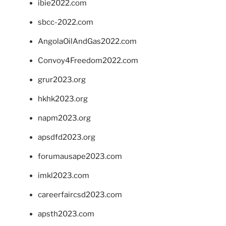
ibie2022.com
sbcc-2022.com
AngolaOilAndGas2022.com
Convoy4Freedom2022.com
grur2023.org
hkhk2023.org
napm2023.org
apsdfd2023.org
forumausape2023.com
imkl2023.com
careerfaircsd2023.com
apsth2023.com