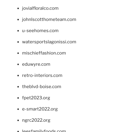
jovialfloralco.com
johnlscotthometeam.com
u-seehomes.com
watersportslagonissi.com
mischieffashion.com
eduwyre.com
retro-interiors.com
theblvd-boise.com
fpet2023.org
e-smart2022.org
ngrc2022.org
leesfamilyfoods.com