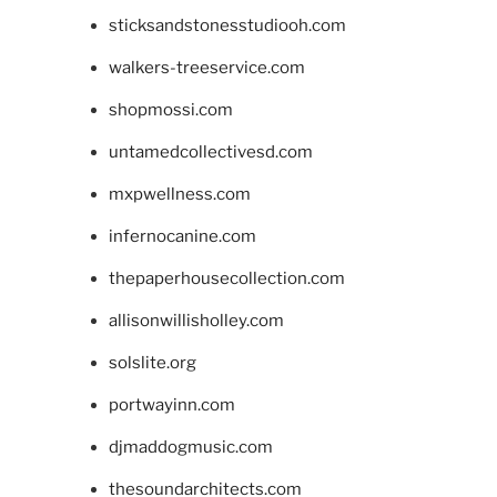
sticksandstonesstudiooh.com
walkers-treeservice.com
shopmossi.com
untamedcollectivesd.com
mxpwellness.com
infernocanine.com
thepaperhousecollection.com
allisonwillisholley.com
solslite.org
portwayinn.com
djmaddogmusic.com
thesoundarchitects.com