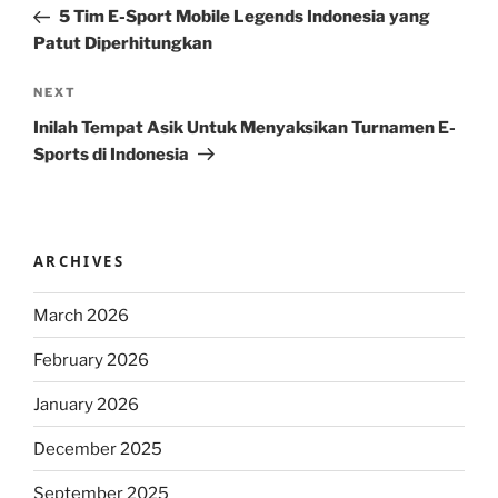
Post
5 Tim E-Sport Mobile Legends Indonesia yang
Patut Diperhitungkan
Next
NEXT
Post
Inilah Tempat Asik Untuk Menyaksikan Turnamen E-
Sports di Indonesia
ARCHIVES
March 2026
February 2026
January 2026
December 2025
September 2025