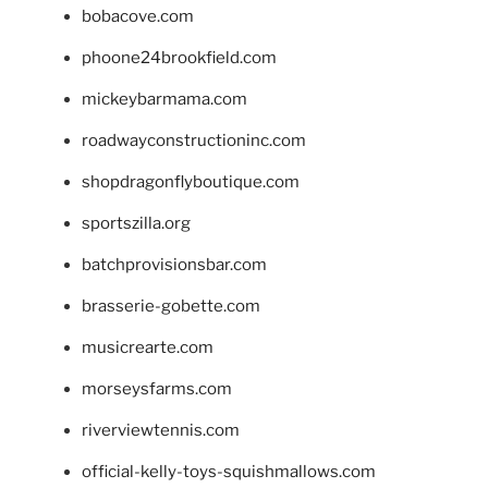
bobacove.com
phoone24brookfield.com
mickeybarmama.com
roadwayconstructioninc.com
shopdragonflyboutique.com
sportszilla.org
batchprovisionsbar.com
brasserie-gobette.com
musicrearte.com
morseysfarms.com
riverviewtennis.com
official-kelly-toys-squishmallows.com