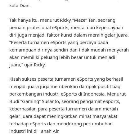
kata Dian.
Tak hanya itu, menurut Ricky “Maze” Tan, seorang
pemain profesional eSports, mental dan kepercayaan
diri juga menjadi faktor kunci dalam meraih gelar juara.
“Peserta turnamen eSports yang percaya pada
kemampuan dirinya sendiri dan tidak mudah menyerah
akan memiliki peluang lebih besar untuk menjadi
juara,” ujar Ricky.
Kisah sukses peserta turnamen eSports yang berhasil
menjadi juara juga memberikan dampak positif bagi
perkembangan industri eSports di Indonesia. Menurut
Budi “Gaming” Susanto, seorang pengamat eSports,
keberhasilan para peserta turnamen dalam meraih
gelar juara dapat meningkatkan minat masyarakat
terhadap eSports dan mendorong pertumbuhan
industri ini di Tanah Air.