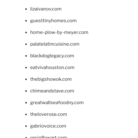
lizaivanov.com
guesttinyhomes.com
home-plow-by-meyer.com
palatelatincuisine.com
blackdoglegacy.com
eatvivahouston.com
thebigshowok.com
chimeandstave.com
greatwallseafoodny.com
theloverose.com
gabriovoice.com
resinflowart.com