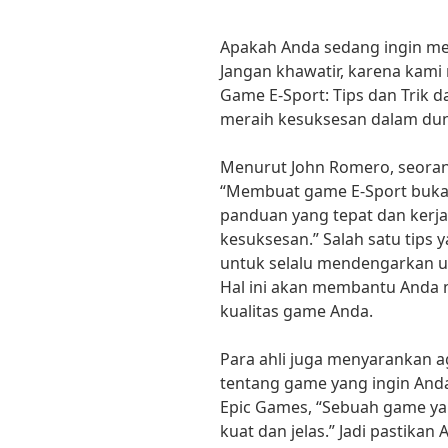
Apakah Anda sedang ingin m
Jangan khawatir, karena kam
Game E-Sport: Tips dan Trik 
meraih kesuksesan dalam duni
Menurut John Romero, seoran
“Membuat game E-Sport bukan
panduan yang tepat dan kerja
kesuksesan.” Salah satu tips 
untuk selalu mendengarkan u
Hal ini akan membantu Anda
kualitas game Anda.
Para ahli juga menyarankan ag
tentang game yang ingin Anda
Epic Games, “Sebuah game ya
kuat dan jelas.” Jadi pastikan