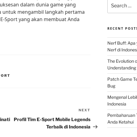
Search
suksesan dalam dunia game yang
for:
ragu untuk mengambil langkah pertama
 E-Sport yang akan membuat Anda
RECENT POST
Nerf Buff: Apa
Nerf di Indones
The Evolution 
Understanding 
PORT
Patch Game Ter
Bug
Mengenal Lebi
Indonesia
NEXT
Next
Pembaharuan T
Post
inati
Profil Tim E-Sport Mobile Legends
Anda Ketahui
Terbaik di Indonesia