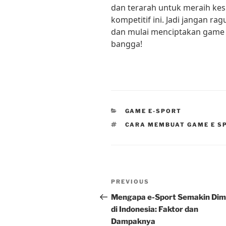
dan terarah untuk meraih ke
kompetitif ini. Jadi jangan 
dan mulai menciptakan game
bangga!
CATEGORIES
GAME E-SPORT
TAGS
CARA MEMBUAT GAME E S
Post
Previous
PREVIOUS
navigation
Post
Mengapa e-Sport Semakin Dim
di Indonesia: Faktor dan
Dampaknya