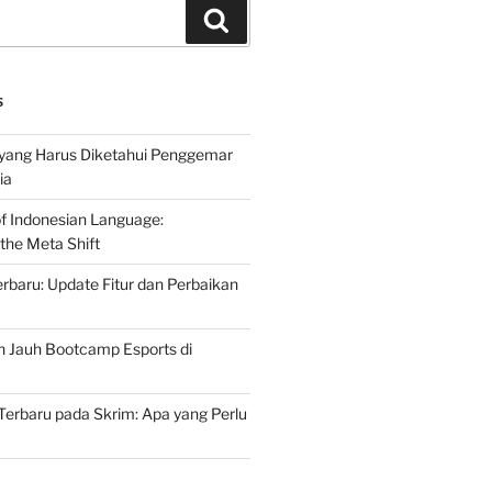
Search
S
 yang Harus Diketahui Penggemar
ia
of Indonesian Language:
the Meta Shift
baru: Update Fitur dan Perbaikan
h Jauh Bootcamp Esports di
erbaru pada Skrim: Apa yang Perlu