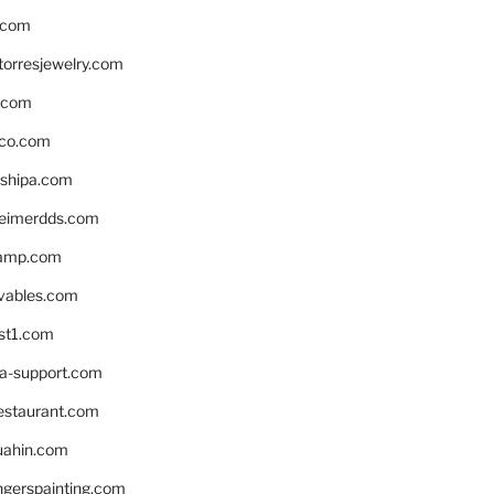
.com
torresjewelry.com
s.com
ico.com
shipa.com
eimerdds.com
camp.com
ivables.com
st1.com
la-support.com
estaurant.com
uahin.com
erspainting.com