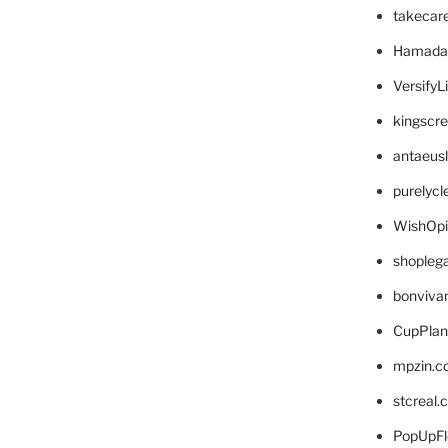
takecar
Hamada
VersifyL
kingscr
antaeus
purelyc
WishOp
shopleg
bonviva
CupPlan
mpzin.c
stcreal.
PopUpFl