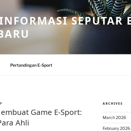
 INFORMASI SEPUTAR B
BARU
Pertandingan E-Sport
ARCHIVES
P
Membuat Game E-Sport:
March 2026
Para Ahli
February 2026