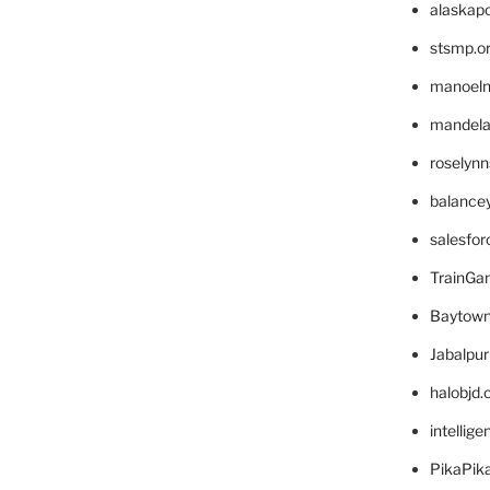
alaskapo
stsmp.o
manoel
mandelae
roselyn
balance
salesfo
TrainG
Baytown
Jabalpu
halobjd
intellig
PikaPik