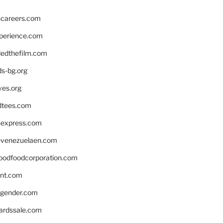
hcareers.com
xperience.com
edthefilm.com
ds-bg.org
ves.org
tees.com
rsexpress.com
venezuelaen.com
oodfoodcorporation.com
nnt.com
gender.com
ardssale.com