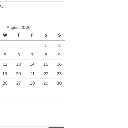
24
August 2026
W
T
F
S
S
1
2
5
6
7
8
9
12
13
14
15
16
19
20
21
22
23
26
27
28
29
30