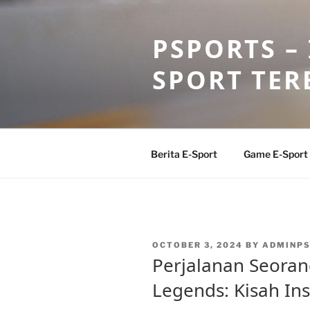
Skip
to
PSPORTS –
content
SPORT TER
Berita E-Sport
Game E-Sport
POSTED
OCTOBER 3, 2024
BY
ADMINP
ON
Perjalanan Seoran
Legends: Kisah Ins