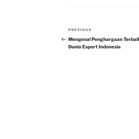
Post
Previous
PREVIOUS
navigation
Post
Mengenal Penghargaan Terbaik
Dunia Esport Indonesia