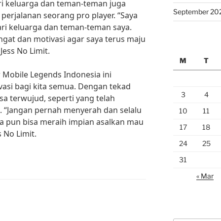
ri keluarga dan teman-teman juga
September 20
perjalanan seorang pro player. “Saya
ri keluarga dan teman-teman saya.
gat dan motivasi agar saya terus maju
ess No Limit.
M
T
er Mobile Legends Indonesia ini
asi bagi kita semua. Dengan tekad
3
4
isa terwujud, seperti yang telah
t. “Jangan pernah menyerah dan selalu
10
11
apa pun bisa meraih impian asalkan mau
17
18
s No Limit.
24
25
31
« Mar