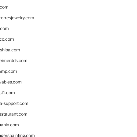
.com
torresjewelry.com
s.com
ico.com
shipa.com
eimerdds.com
camp.com
ivables.com
st1.com
la-support.com
estaurant.com
uahin.com
erspainting.com