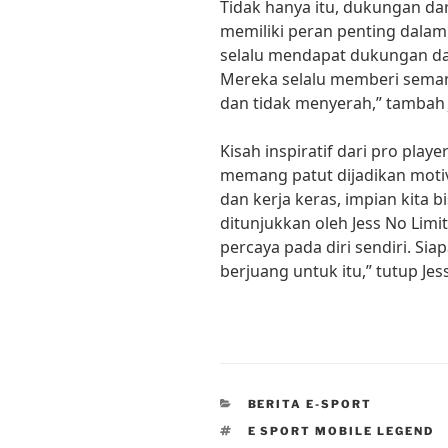
Tidak hanya itu, dukungan da
memiliki peran penting dalam 
selalu mendapat dukungan da
Mereka selalu memberi seman
dan tidak menyerah,” tambah J
Kisah inspiratif dari pro play
memang patut dijadikan motiv
dan kerja keras, impian kita b
ditunjukkan oleh Jess No Limi
percaya pada diri sendiri. Si
berjuang untuk itu,” tutup Jes
CATEGORIES
BERITA E-SPORT
TAGS
E SPORT MOBILE LEGEND