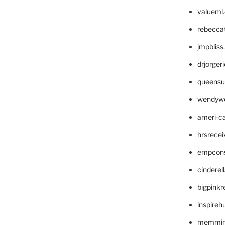
valueml
rebecca
jmpblis
drjorger
queensu
wendyw
ameri-
hrsrece
empcon
cinderel
bigpinkr
inspireh
memming