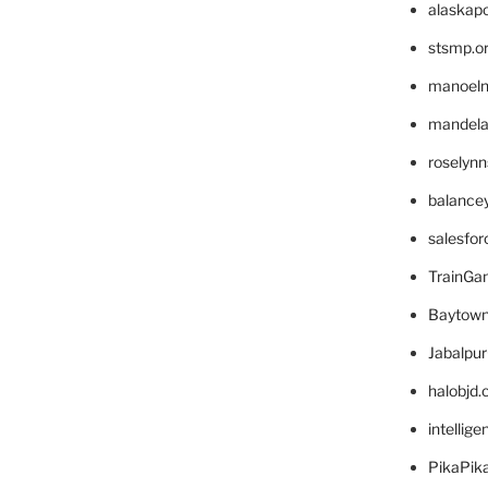
alaskapo
stsmp.o
manoel
mandelae
roselyn
balance
salesfo
TrainG
Baytown
Jabalpu
halobjd
intellig
PikaPik