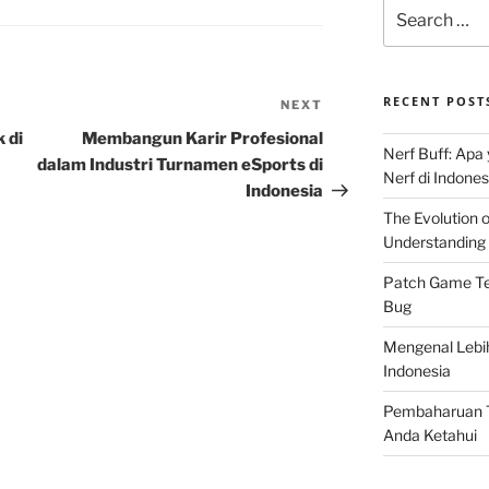
Search
for:
RECENT POST
NEXT
Next
Post
 di
Membangun Karir Profesional
Nerf Buff: Apa
dalam Industri Turnamen eSports di
Nerf di Indones
Indonesia
The Evolution 
Understanding 
Patch Game Ter
Bug
Mengenal Lebi
Indonesia
Pembaharuan T
Anda Ketahui