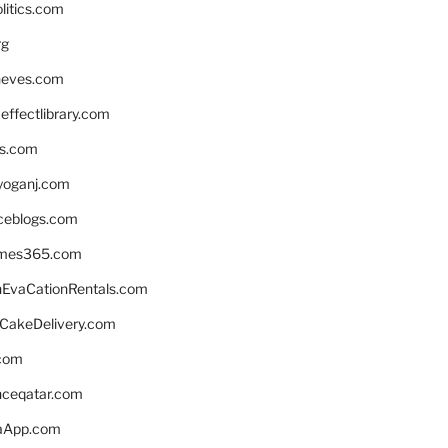
litics.com
rg
neves.com
ffectlibrary.com
ns.com
yoganj.com
rceblogs.com
ames365.com
EvaCationRentals.com
rCakeDelivery.com
.com
enceqatar.com
aApp.com