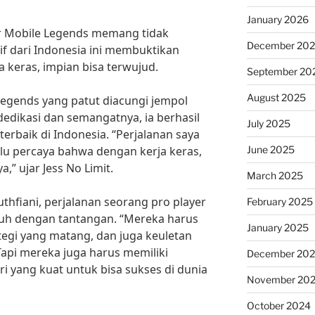
January 2026
er Mobile Legends memang tidak
December 20
if dari Indonesia ini membuktikan
 keras, impian bisa terwujud.
September 20
August 2025
Legends yang patut diacungi jempol
dedikasi dan semangatnya, ia berhasil
July 2025
terbaik di Indonesia. “Perjalanan saya
June 2025
alu percaya bahwa dengan kerja keras,
,” ujar Jess No Limit.
March 2025
uthfiani, perjalanan seorang pro player
February 2025
h dengan tantangan. “Mereka harus
January 2025
rategi yang matang, dan juga keuletan
api mereka juga harus memiliki
December 20
i yang kuat untuk bisa sukses di dunia
November 20
October 2024