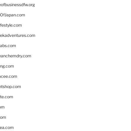
eofbusinessdfw.org
OfJapan.com
ifestyle.com
eekadventures.com
labs.com
leanchemdry.com
ing.com
acee.com
ntshop.com
te.com
om
com
ea.com