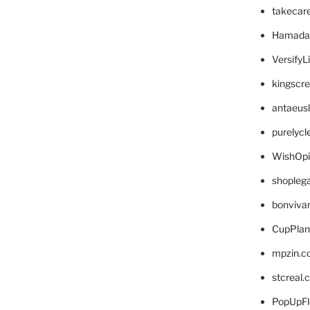
takecar
Hamada
VersifyL
kingscr
antaeus
purelyc
WishOp
shopleg
bonviva
CupPlan
mpzin.c
stcreal.
PopUpFl