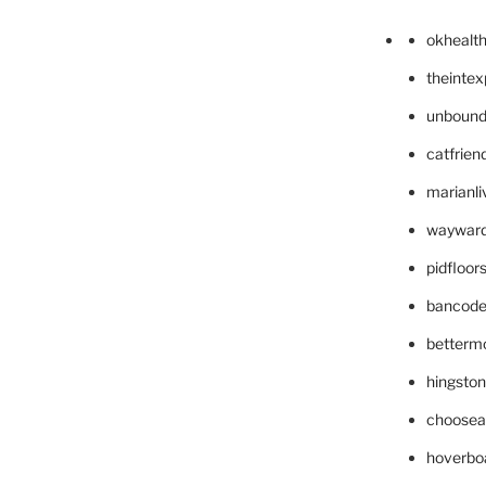
okhealt
theinte
unbound
catfrien
marianli
wayward
pidfloo
bancode
betterm
hingsto
choosea
hoverbo