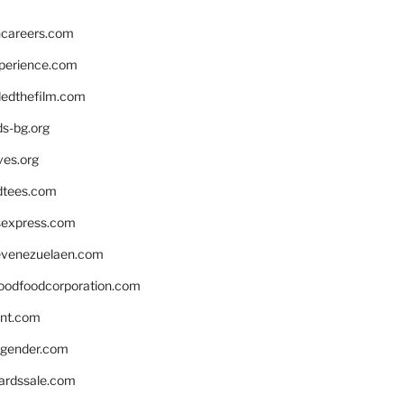
hcareers.com
xperience.com
edthefilm.com
ds-bg.org
ves.org
tees.com
rsexpress.com
venezuelaen.com
oodfoodcorporation.com
nnt.com
gender.com
ardssale.com