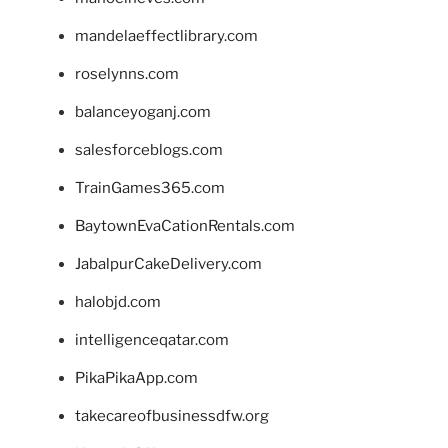
mandelaeffectlibrary.com
roselynns.com
balanceyoganj.com
salesforceblogs.com
TrainGames365.com
BaytownEvaCationRentals.com
JabalpurCakeDelivery.com
halobjd.com
intelligenceqatar.com
PikaPikaApp.com
takecareofbusinessdfw.org