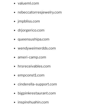
valueml.com
rebeccatorresjewelry.com
jmpbliss.com
drjorgerico.com
queensushipa.com
wendyweimerdds.com
ameri-camp.com
hrsreceivables.com
empconst1.com
cinderella-support.com
bigpinkrestaurant.com
inspirehuahin.com