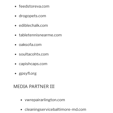
feedstoreva.com
drogopets.com
ediblechalk.com
tabletennisnearme.com
oaksofa.com
soultacohtx.com
capishcaps.com
gpsyfl.org
MEDIA PARTNER III
vwrepairarlington.com
cleaningservicebaltimore-md.com