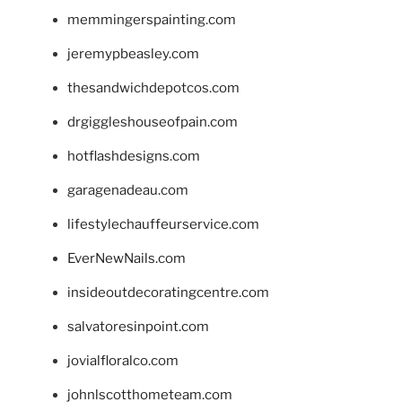
memmingerspainting.com
jeremypbeasley.com
thesandwichdepotcos.com
drgiggleshouseofpain.com
hotflashdesigns.com
garagenadeau.com
lifestylechauffeurservice.com
EverNewNails.com
insideoutdecoratingcentre.com
salvatoresinpoint.com
jovialfloralco.com
johnlscotthometeam.com