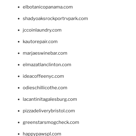
elbotanicopanama.com
shadyoaksrockportrvpark.com
jccoinlaundry.com
kautorepair.com
marjaeswinebar.com
elmazatlanclinton.com
ideacoffeenyc.com
odieschillicothe.com
lacantinitagalesburg.com
pizzadeliverybristol.com
greenstarsmogcheck.com
happypawspl.com