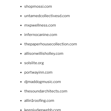
shopmossi.com
untamedcollectivesd.com
mxpwellness.com
infernocanine.com
thepaperhousecollection.com
allisonwillisholley.com
solslite.org
portwayinn.com
djmaddogmusic.com
thesoundarchitects.com
allin1roofing.com
keepjudgewebb.com