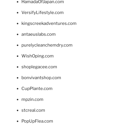
HamadaOfJapan.com
VersifyLifestyle.com
kingscreekadventures.com
antaeuslabs.com
purelycleanchemdry.com
WishOping.com
shoplegacee.com
bonvivantshop.com
CupPlante.com
mpzin.com
stcreal.com
PopUpFlea.com