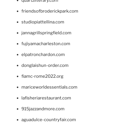
quartzliterary.com
friendsofbroderickpark.com
studiopiattellina.com
jannagrillspringfield.com
fujiyamacharleston.com
elpatronchardon.com
donglaishun-order.com
fiamc-rome2022.org
mariceworldessentials.com
lafisheriarestaurant.com
915jazzandmore.com
aguadulce-countryfair.com