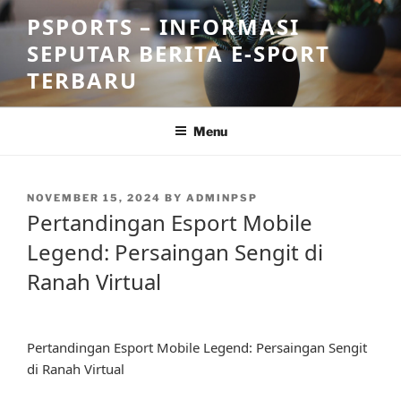
Skip
PSPORTS – INFORMASI
to
SEPUTAR BERITA E-SPORT
content
TERBARU
Menu
POSTED
NOVEMBER 15, 2024
BY
ADMINPSP
ON
Pertandingan Esport Mobile
Legend: Persaingan Sengit di
Ranah Virtual
Pertandingan Esport Mobile Legend: Persaingan Sengit
di Ranah Virtual