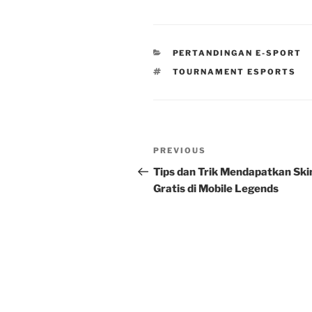
CATEGORIES
PERTANDINGAN E-SPORT
TAGS
TOURNAMENT ESPORTS
Post
Previous
PREVIOUS
navigation
Post
Tips dan Trik Mendapatkan Ski
Gratis di Mobile Legends