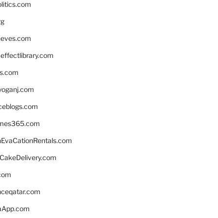
litics.com
rg
neves.com
ffectlibrary.com
ns.com
yoganj.com
rceblogs.com
ames365.com
EvaCationRentals.com
rCakeDelivery.com
.com
enceqatar.com
aApp.com