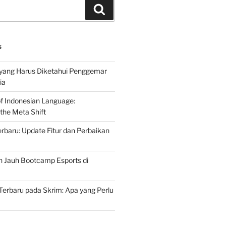
Search
S
 yang Harus Diketahui Penggemar
ia
of Indonesian Language:
the Meta Shift
baru: Update Fitur dan Perbaikan
h Jauh Bootcamp Esports di
erbaru pada Skrim: Apa yang Perlu