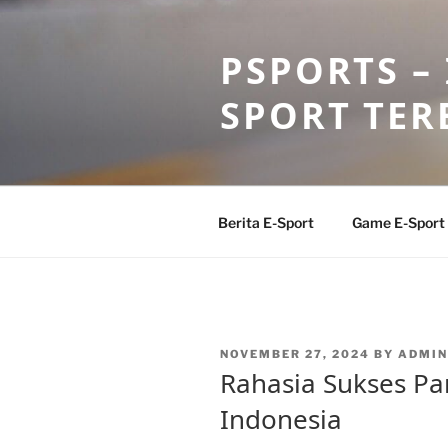
Skip
to
PSPORTS –
content
SPORT TER
Berita E-Sport
Game E-Sport
POSTED
NOVEMBER 27, 2024
BY
ADMIN
ON
Rahasia Sukses Par
Indonesia