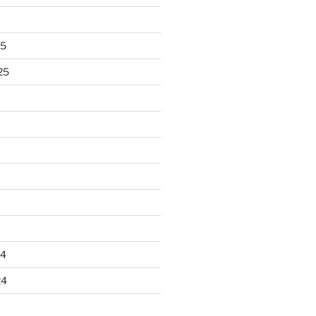
25
25
24
24